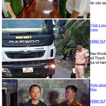
tài sản q
Vĩnh Long:
vong
HÌNH SỰ
Sau khoản
xế Thạch 
tra về hà
Nghi phạm 
Hòa
HÌNH SỰ