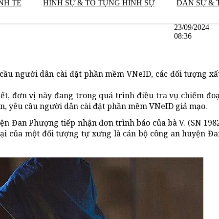
NH TẾ
HÌNH SỰ & TỐ TỤNG HÌNH SỰ
DÂN SỰ & 
23/09/2024
08:36
 cầu người dân cài đặt phần mềm VNeID, các đối tượng xấ
t, đơn vị này đang trong quá trình điều tra vụ chiếm đoạ
iện, yêu cầu người dân cài đặt phần mềm VNeID giả mạo.
yện Đan Phượng tiếp nhận đơn trình báo của bà V. (SN 198
ại của một đối tượng tự xưng là cán bộ công an huyện Đa