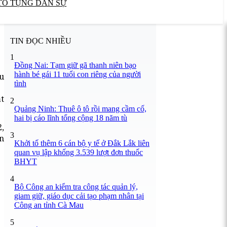
TỐ TỤNG DÂN SỰ
TIN ĐỌC NHIỀU
1
Đồng Nai: Tạm giữ gã thanh niên bạo
hành bé gái 11 tuổi con riêng của người
u
tình
t
2
Quảng Ninh: Thuê ô tô rồi mang cầm cố,
hai bị cáo lĩnh tổng cộng 18 năm tù
2,
3
n
Khởi tố thêm 6 cán bộ y tế ở Đắk Lắk liên
quan vụ lập khống 3.539 lượt đơn thuốc
BHYT
4
Bộ Công an kiểm tra công tác quản lý,
giam giữ, giáo dục cải tạo phạm nhân tại
Công an tỉnh Cà Mau
5