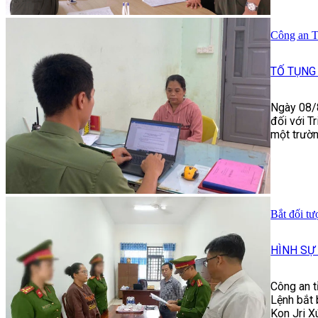
Công an T
TỐ TỤNG
Ngày 08/8
đối với Tr
một trườn
Bắt đối t
HÌNH SỰ
Công an t
Lệnh bắt 
Kon Jri X