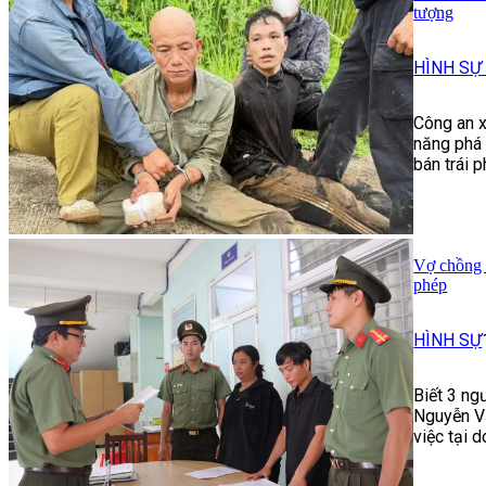
tượng
HÌNH SỰ
Công an x
năng phá 
bán trái 
Vợ chồng c
phép
HÌNH SỰ
Biết 3 ng
Nguyễn Vă
việc tại 