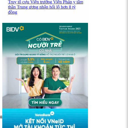
Truy tố cựu Viện trưởng Viện Pháp y tâm
thần Trung ương nhận hối lộ hơn 8 tỷ
đồng
u