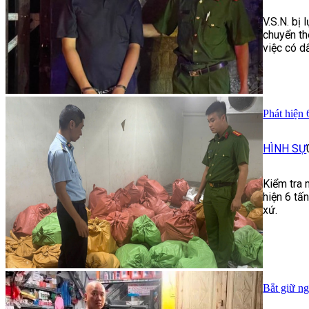
V.S.N. bị
chuyển th
việc có d
Phát hiện
HÌNH SỰ
Kiểm tra 
hiện 6 tấ
xứ.
Bắt giữ ng