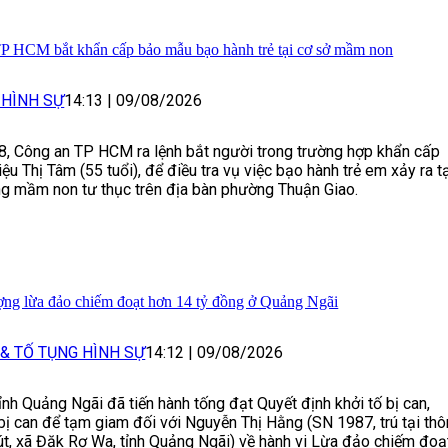
P HCM bắt khẩn cấp bảo mẫu bạo hành trẻ tại cơ sở mầm non
 HÌNH SỰ
14:13
|
09/08/2026
, Công an TP HCM ra lệnh bắt người trong trường hợp khẩn cấp
iệu Thị Tâm (55 tuổi), để điều tra vụ việc bạo hành trẻ em xảy ra t
g mầm non tư thục trên địa bàn phường Thuận Giao.
ượng lừa đảo chiếm đoạt hơn 14 tỷ đồng ở Quảng Ngãi
 & TỐ TỤNG HÌNH SỰ
14:12
|
09/08/2026
ỉnh Quảng Ngãi đã tiến hành tống đạt Quyết định khởi tố bị can,
bị can để tạm giam đối với Nguyễn Thị Hằng (SN 1987, trú tại thô
út, xã Đăk Rơ Wa, tỉnh Quảng Ngãi) về hành vi Lừa đảo chiếm đoạ