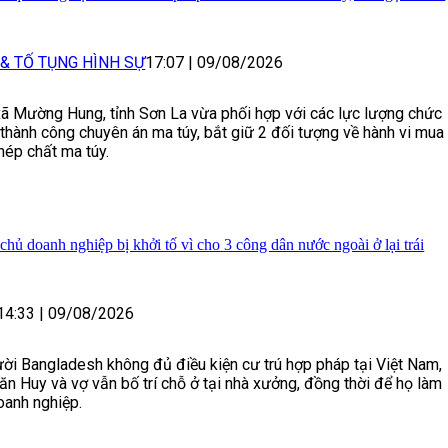
 & TỐ TỤNG HÌNH SỰ
17:07
|
09/08/2026
ã Mường Hung, tỉnh Sơn La vừa phối hợp với các lực lượng chức
thành công chuyên án ma túy, bắt giữ 2 đối tượng về hành vi mua
phép chất ma túy.
hủ doanh nghiệp bị khởi tố vì cho 3 công dân nước ngoài ở lại trái
14:33
|
09/08/2026
ười Bangladesh không đủ điều kiện cư trú hợp pháp tại Việt Nam,
n Huy và vợ vẫn bố trí chỗ ở tại nhà xưởng, đồng thời để họ làm
doanh nghiệp.