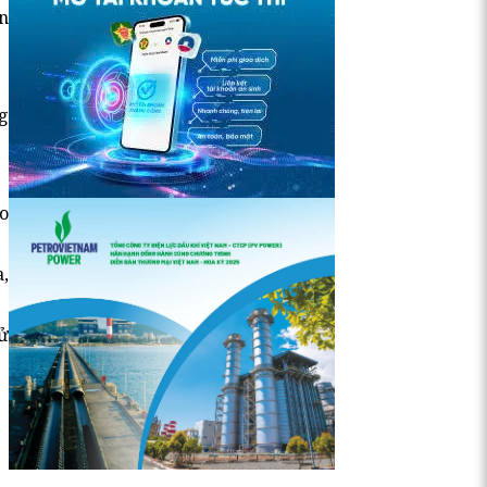
n
g
o
,
xử