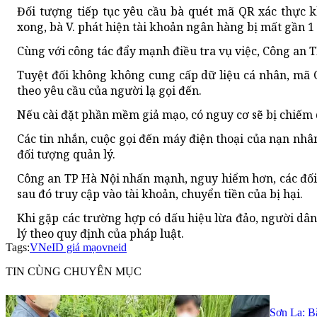
Đối tượng tiếp tục yêu cầu bà quét mã QR xác thực 
xong, bà V. phát hiện tài khoản ngân hàng bị mất gần 1
Cùng với công tác đẩy mạnh điều tra vụ việc, Công an 
Tuyệt đối không không cung cấp dữ liệu cá nhân, mã 
theo yêu cầu của người lạ gọi đến.
Nếu cài đặt phần mềm giả mạo, có nguy cơ sẽ bị chiếm 
Các tin nhắn, cuộc gọi đến máy điện thoại của nạn nh
đối tượng quản lý.
Công an TP Hà Nội nhấn mạnh, nguy hiểm hơn, các đối 
sau đó truy cập vào tài khoản, chuyển tiền của bị hại.
Khi gặp các trường hợp có dấu hiệu lừa đảo, người dân
lý theo quy định của pháp luật.
Tags:
VNeID giả mạo
vneid
TIN CÙNG CHUYÊN MỤC
Sơn La: Bắ