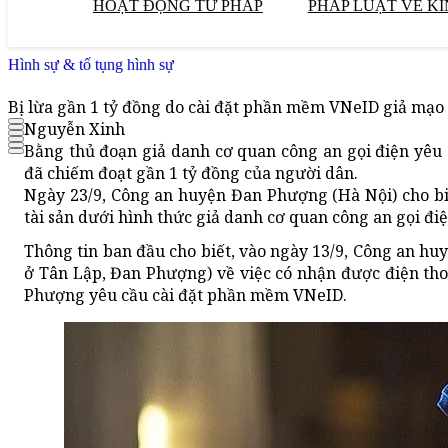
HOẠT ĐỘNG TƯ PHÁP
PHÁP LUẬT VỀ KI
Hình sự & tố tụng hình sự
Bị lừa gần 1 tỷ đồng do cài đặt phần mềm VNeID giả mạo
Nguyễn Xinh
Bằng thủ đoạn giả danh cơ quan công an gọi điện yêu
đã chiếm đoạt gần 1 tỷ đồng của người dân.
Ngày 23/9, Công an huyện Đan Phượng (Hà Nội) cho biế
tài sản dưới hình thức giả danh cơ quan công an gọi đ
Thông tin ban đầu cho biết, vào ngày 13/9, Công an hu
ở Tân Lập, Đan Phượng) về việc có nhận được điện tho
Phượng yêu cầu cài đặt phần mềm VNeID.