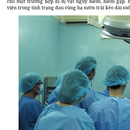
cho một trường hợp bị dị vật nguy hiểm, hiếm gặp. B
viện trong tình trạng đau vùng hạ sườn trái kéo dài su