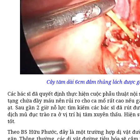
Cây tăm dài 6cm đâm thủng lách được g
Các bác sĩ đã quyết định thực hiện cuộc phẫu thuật nội s
tạng chứa đầy máu nên rủi ro cho ca mổ rất cao nếu gâ
ạt. Sau gần 2 giờ nỗ lực tìm kiếm các bác sĩ đã rút đư
dịch mủ đục trào ra ở vị trí bị tăm xuyên thấu. Hiện
tốt.
Theo BS Hữu Phước, đây là một trường hợp dị vật đư
gặp. Thông thường, các dị vật đường tiêu hóa sẽ cắm