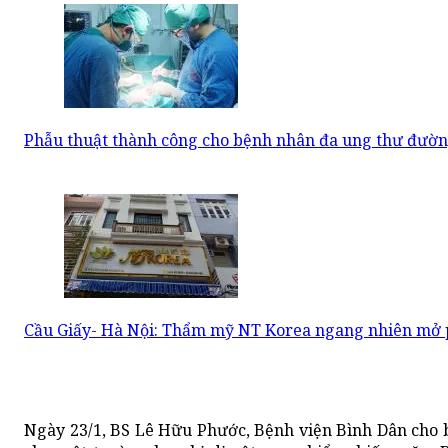
Phẫu thuật thành công cho bệnh nhân đa ung thư đườn
Cầu Giấy- Hà Nội: Thẩm mỹ NT Korea ngang nhiên mở 
Ngày 23/1, BS Lê Hữu Phước, Bệnh viện Bình Dân cho bi