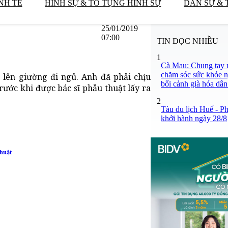
NH TẾ
HÌNH SỰ & TỐ TỤNG HÌNH SỰ
DÂN SỰ & 
25/01/2019
07:00
TIN ĐỌC NHIỀU
1
Cà Mau: Chung tay n
chăm sóc sức khỏe n
 lên giường đi ngủ. Anh đã phải chịu
bối cảnh già hóa dân
ước khi được bác sĩ phẫu thuật lấy ra
2
Tàu du lịch Huế - P
khởi hành ngày 28/8
thuật