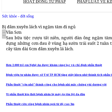
HOẠT ĐỘNG TƯ PHÁP
PHÁP LUẬT VỀ KI
Sức khỏe - đời sống
Bị đâm xuyên lách vì ngậm tăm đi ngủ
Vân Sơn
Sau bữa tiệc rượu tất niên, người đàn ông ngậm tăm
đựng những cơn đau ở vùng hạ sườn trái suốt 2 tuần tr
cây tăm dài 6cm đâm xuyên lá lách.
Hơn 2.000 trẻ em Nghệ An được khám sàng lọc và chỉ định phẫu thuật
Bệnh viện tư nhân được sở Y tế TP HCM tặng giấy khen nhờ thành tích phẫu 
Phẫu thuật "cậu nhỏ" thành công cho bệnh nhi mắc chứng vùi dương vật
Vi phẫu thuật kịp thời bệnh nhân bị máy ép tôn lột da đầu
Phẫu thuật cứu sống bệnh nhân ngã từ độ cao 3m