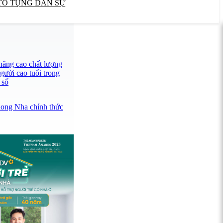
TỐ TỤNG DÂN SỰ
âng cao chất lượng
gười cao tuổi trong
 số
hong Nha chính thức