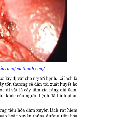
ắp ra ngoài thành công
oi lấy dị vật cho người bệnh. Lá lách là
y tổn thương sẽ dẫn tới xuất huyết ào
ợc dị vật là cây tăm xỉa răng dài 6cm,
 sức khỏe của người bệnh đã bình phục
ờng tiêu hóa đâm xuyên lách rất hiếm
 vào hoặc xuyên thủng đường tiêu hóa