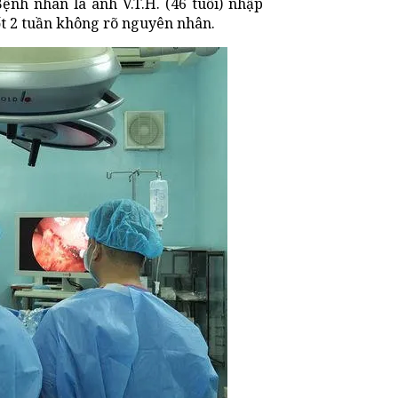
ệnh nhân là anh V.T.H. (46 tuổi) nhập
ốt 2 tuần không rõ nguyên nhân.