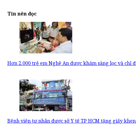
Tin nên đọc
Hơn 2.000 trẻ em Nghệ An được khám sàng lọc và chỉ đ
Bệnh viện tư nhân được sở Y tế TP HCM tặng giấy khen