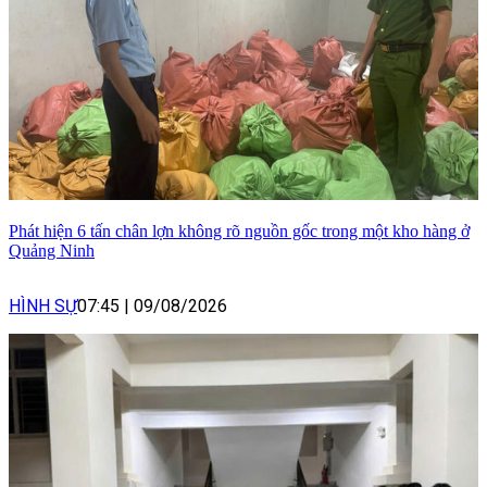
Phát hiện 6 tấn chân lợn không rõ nguồn gốc trong một kho hàng ở
Quảng Ninh
HÌNH SỰ
07:45
|
09/08/2026