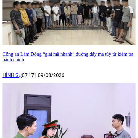
Công an Lâm Đồng “giải mã nhanh” đường dây ma túy từ kiểm tra
hành chính
HÌNH SỰ
07:17
|
09/08/2026