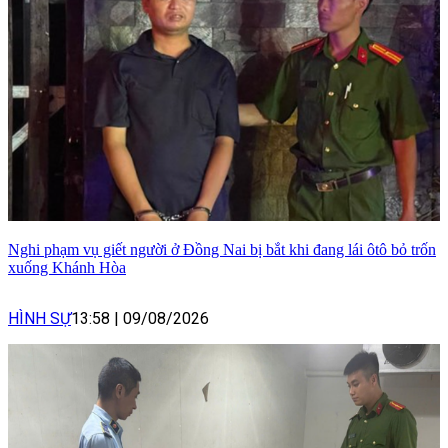
Nghi phạm vụ giết người ở Đồng Nai bị bắt khi đang lái ôtô bỏ trốn
xuống Khánh Hòa
HÌNH SỰ
13:58
|
09/08/2026