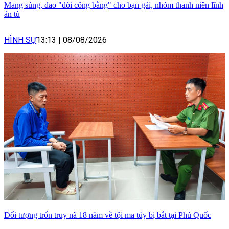
Mang súng, dao "đòi công bằng" cho bạn gái, nhóm thanh niên lĩnh
án tù
HÌNH SỰ
13:13
|
08/08/2026
Đối tượng trốn truy nã 18 năm về tội ma túy bị bắt tại Phú Quốc