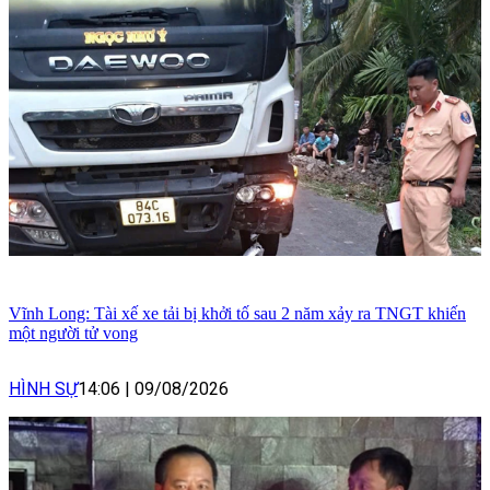
Vĩnh Long: Tài xế xe tải bị khởi tố sau 2 năm xảy ra TNGT khiến
một người tử vong
HÌNH SỰ
14:06
|
09/08/2026