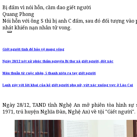
Bị đấm vì nói hỗn, cầm dao giết người
Quang Phong
Nói hỗn với ông S thì bị anh C đấm, sau đó đối tượng và
nhát khiến nạn nhân tử vong.
Giết người tình để bảo vệ mạng sống
Ngày 20/12 xét xử phúc thẩm nguyên Bí thư xã giết người, đốt xác
Mâu thuẫn từ cuộc nhậu, 5 thanh niên ra tay giết người
Lạnh gáy với lời khai của kẻ giết người phụ nữ, vứt xác xuống vực ở Lào Cai
Ngày 28/12, TAND tỉnh Nghệ An mở phiên tòa hình sự 
1971, trú huyện Nghĩa Đàn, Nghệ An) về tội "Giết người".