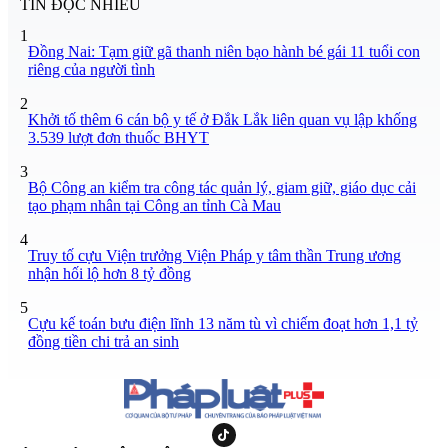
TIN ĐỌC NHIỀU
1
Đồng Nai: Tạm giữ gã thanh niên bạo hành bé gái 11 tuổi con
riêng của người tình
2
Khởi tố thêm 6 cán bộ y tế ở Đắk Lắk liên quan vụ lập khống
3.539 lượt đơn thuốc BHYT
3
Bộ Công an kiểm tra công tác quản lý, giam giữ, giáo dục cải
tạo phạm nhân tại Công an tỉnh Cà Mau
4
Truy tố cựu Viện trưởng Viện Pháp y tâm thần Trung ương
nhận hối lộ hơn 8 tỷ đồng
5
Cựu kế toán bưu điện lĩnh 13 năm tù vì chiếm đoạt hơn 1,1 tỷ
đồng tiền chi trả an sinh