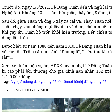
Trước đó, ngày 1/8/2021, Lê Đăng Tuấn đến và ngủ lại tạ
Nghệ An). Khoảng 13h, Tuấn thức giấc, thấy ông S đang 
Sau đó, giữa Tuấn và ông S xảy ra cãi vã. Thấy Tuấn nó
Tuấn chạy vào phòng ngủ lấy dao và đâm, chém nhiều n
khi gây án, Tuấn bỏ trốn khỏi hiện trường. Đến chiều tố
đang lẩn trốn.
Được biết, từ năm 1988 đến năm 2010, Lê Đăng Tuấn liên t
về các tội "Trộm cắp tài sản", "Đào ngũ", "Tiêu thụ tài 
sản"...
Xem xét toàn diện vụ án, HĐXX tuyên phạt Lê Đăng Tuấn 
bị cáo phải bồi thường cho gia đình nạn nhân 182 tr
1.490.000 đồng.
Tags:
Nghệ An
dùng dao giết người
bỏ trốn
nói hỗn
bị đâm
giết người
TIN CÙNG CHUYÊN MỤC