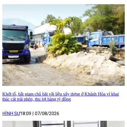
Khởi tố, bắt giam chủ bãi vật liệu xây dựng ở Khánh Hòa vì khai
thác cát trái phép, thu lợi hàng tỷ đồng
HÌNH SỰ
18:09
|
07/08/2026