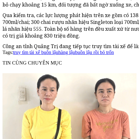
bỏ chạy khoảng 15 km, đối tượng đã bất ngờ xuống xe, ch
Qua kiểm tra, các lực lượng phát hiện trên xe gồm có 138
700ml/chai; 300 chai rượu nhãn hiệu Singleton loại 700ml/c
lá nhãn hiệu 555. Toàn bộ số hàng trên đều xuất xứ từ nư
có trị giá khoảng 830 triệu đồng.
Công an tỉnh Quảng Trị đang tiếp tục truy tìm tài xế để là
Tags:
truy tìm tài xế buôn lậu
hàng lậu
buôn lậu rồi bỏ trốn
TIN CÙNG CHUYÊN MỤC