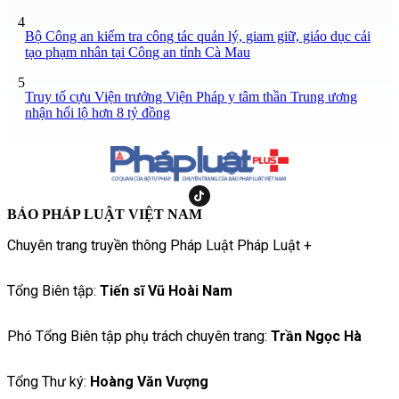
4
Bộ Công an kiểm tra công tác quản lý, giam giữ, giáo dục cải
tạo phạm nhân tại Công an tỉnh Cà Mau
5
Truy tố cựu Viện trưởng Viện Pháp y tâm thần Trung ương
nhận hối lộ hơn 8 tỷ đồng
BÁO PHÁP LUẬT VIỆT NAM
Chuyên trang truyền thông Pháp Luật Pháp Luật +
Tổng Biên tập:
Tiến sĩ Vũ Hoài Nam
Phó Tổng Biên tập phụ trách chuyên trang:
Trần Ngọc Hà
Tổng Thư ký:
Hoàng Văn Vượng