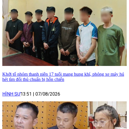
Khởi tố nhóm thanh niên 17 tuổi mang hung khí, phóng xe máy hú
hét tìm đối thủ chuẩn bị hỗn chiến
HÌNH SỰ
13:51
|
07/08/2026