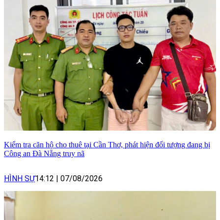
Kiểm tra căn hộ cho thuê tại Cần Thơ, phát hiện đối tượng đang bị
Công an Đà Nẵng truy nã
HÌNH SỰ
14:12
|
07/08/2026