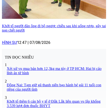
Khởi tố người đàn ông đi bộ ngược chiều sau khi uống rượu, gây tai
nạn chết người
HÌNH SỰ
12:47
|
07/08/2026
TIN ĐỌC NHIỀU
1
Xét xử vụ mua bán hơn 12,3kg ma túy ở TP HCM: Hai bị cáo
lĩnh án tử hình
2
Đồng Nai: Tạm giữ gã thanh niên bạo hành bé gái 11 tuổi con
riêng của người tình
3
Khởi tố thêm 6 cán bộ y tế ở Đắk Lắk liên quan vụ lập khống
3.539 lượt đơn thuốc BHYT