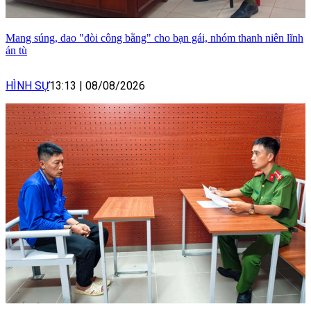
Mang súng, dao "đòi công bằng" cho bạn gái, nhóm thanh niên lĩnh
án tù
HÌNH SỰ
13:13
|
08/08/2026