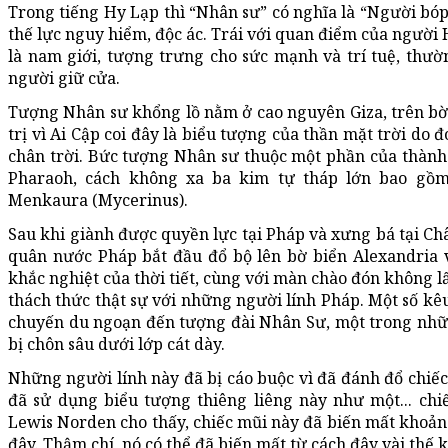
Trong tiếng Hy Lạp thì “Nhân sư” có nghĩa là “Người bóp 
thế lực nguy hiểm, độc ác. Trái với quan điểm của người
là nam giới, tượng trưng cho sức mạnh và trí tuệ, thườn
người giữ cửa.
Tượng Nhân sư khổng lồ nằm ở cao nguyên Giza, trên bờ 
trị vì Ai Cập coi đây là biểu tượng của thần mặt trời do
chân trời. Bức tượng Nhân sư thuộc một phần của thành c
Pharaoh, cách không xa ba kim tự tháp lớn bao gồm 
Menkaura (Mycerinus).
Sau khi giành được quyền lực tại Pháp và xưng bá tại Ch
quân nước Pháp bắt đầu đổ bộ lên bờ biển Alexandria 
khắc nghiệt của thời tiết, cùng với màn chào đón không l
thách thức thật sự với những người lính Pháp. Một số kê
chuyến du ngoạn đến tượng đài Nhân Sư, một trong những
bị chôn sâu dưới lớp cát dày.
Những người lính này đã bị cáo buộc vì đã đánh đổ chiếc
đã sử dụng biểu tượng thiêng liêng này như một... ch
Lewis Norden cho thấy, chiếc mũi này đã biến mất khoản
đây. Thậm chí, nó có thể đã biến mất từ cách đây vài thế k