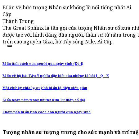
Bí ẩn về bức tượng Nhân sư khổng lồ nổi tiếng nhất Ai
Cập
Thành Trung
The Great Sphinx là tên gọi của tượng Nhân sư cổ xưa nhấ
được tạc với hình dáng đầu người, thân sư tử nằm trong 
trên cao nguyên Giza, bờ Tây sông Nile, Ai Cập.
Bí ẩn tính cách con người qua ngày sinh (Kỳ 4)
Bí ẩn về bộ bài Tây: Ý nghĩa đặc biệt của những lá bài J - Q – K
Một chữ ký chia ly, quý bà bí ẩn lộ diện siêu giàu
Bí ẩn ngàn năm trong những Kim Tự tháp cổ đại
Khám phá bí ẩn tính cách con người qua ngày sinh
Tượng nhân sư tượng trưng cho sức mạnh và trí tuệ