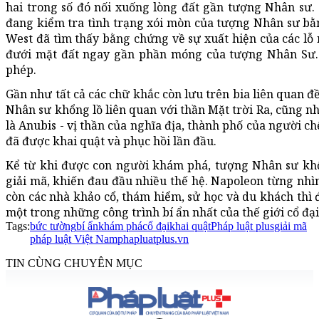
hai trong số đó nối xuống lòng đất gần tượng Nhân sư.
đang kiểm tra tình trạng xói mòn của tượng Nhân sư bằ
West đã tìm thấy bằng chứng về sự xuất hiện của các lỗ
đưới mặt đất ngay gần phần móng của tượng Nhân Sư. 
phép.
Gần như tất cả các chữ khắc còn lưu trên bia liên quan đ
Nhân sư khổng lồ liên quan với thần Mặt trời Ra, cũng n
là Anubis - vị thần của nghĩa địa, thành phố của người 
đã được khai quật và phục hồi lần đầu.
Kể từ khi được con người khám phá, tượng Nhân sư khổ
giải mã, khiến đau đầu nhiều thế hệ. Napoleon từng nhì
còn các nhà khảo cổ, thám hiểm, sử học và du khách thì
một trong những công trình bí ẩn nhất của thế giới cổ đại
Tags:
bức tường
bí ẩn
khám phá
cổ đại
khai quật
Pháp luật plus
giải mã
pháp luật Việt Nam
phapluatplus.vn
TIN CÙNG CHUYÊN MỤC