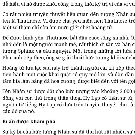
dễ hiểu vì nó được khởi công trong thời kỳ trị vì của vị vu
Có rất nhiều truyền thuyết liên quan đến tượng Nhân sư
tên là Thutmose. Vì được cha yêu mến nên Thutmose trở
Một số thậm chí còn âm mưu giết chết hoàng tử.
Để được bình yên, Thutmose bắt đầu cuộc sống xa nhà. Ôn
nhớ đến là một người mạnh mẽ, rất thích đi săn và bắn 
tượng Sphinx và cầu nguyện. Một trong những lời hứa m
Pharaoh tiếp theo, ông sẽ giải thoát bức tượng khỏi sự chôn
Hoàng tử lưu lạc sau này trở thành người cai trị tiếp the
tiến hành một cuộc khai quật có quy mô lớn, và dần dần
tấm bia làm bằng đá hoa cương, được biết đến với tên gọ
Tên Nhân sư được đặt cho bức tượng vào khoảng 2.000 
đồng với con thú trong thần thoại Hy Lạp có thân sư tử,
nguồn từ tiếng Hy Lạp cổ dựa trên truyền thuyết cho rằn
câu đố của nó.
Bí ẩn được khám phá
Sự kỳ bí của bức tượng Nhân sư đã thu hút rất nhiều sự c