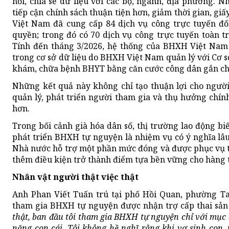
nối, chia sẻ dữ liệu với các bộ, ngành, địa phương.
tiếp cận chính sách thuận tiện hơn, giảm thời gian, gi
Việt Nam đã cung cấp 84 dịch vụ công trực tuyến đố
quyền; trong đó có 70 dịch vụ công trực tuyến toàn tr
Tính đến tháng 3/2026, hệ thống của BHXH Việt Nam 
trong cơ sở dữ liệu do BHXH Việt Nam quản lý với Cơ sở
khám, chữa bệnh BHYT bằng căn cước công dân gắn ch
Những kết quả này không chỉ tạo thuận lợi cho người
quản lý, phát triển người tham gia và thụ hưởng chín
hơn.
Trong bối cảnh già hóa dân số, thị trường lao động biế
phát triển BHXH tự nguyện là nhiệm vụ có ý nghĩa lâu 
Nhà nước hỗ trợ một phần mức đóng và được phục vụ t
thêm điều kiện trở thành điểm tựa bền vững cho hàng t
Nhân vật người thật việc thật
Anh Phan Viết Tuấn trú tại phố Hồi Quan, phường Ta
tham gia BHXH tự nguyện được nhận trợ cấp thai sản k
thật, ban đầu tôi tham gia BHXH tự nguyện chỉ với mục 
nặng con cái. Tôi không hề nghĩ rằng khi vợ sinh con