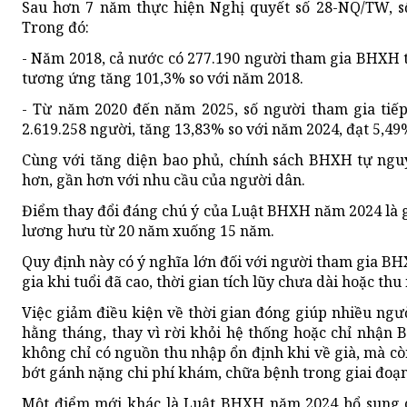
Sau hơn 7 năm thực hiện Nghị quyết số 28-NQ/TW, 
Trong đó:
- Năm 2018, cả nước có 277.190 người tham gia BHXH 
tương ứng tăng 101,3% so với năm 2018.
- Từ năm 2020 đến năm 2025, số người tham gia tiế
2.619.258 người, tăng 13,83% so với năm 2024, đạt 5,49
Cùng với tăng diện bao phủ, chính sách BHXH tự ngu
hơn, gần hơn với nhu cầu của người dân.
Điểm thay đổi đáng chú ý của Luật BHXH năm 2024 là
lương hưu từ 20 năm xuống 15 năm.
Quy định này có ý nghĩa lớn đối với người tham gia B
gia khi tuổi đã cao, thời gian tích lũy chưa dài hoặc th
Việc giảm điều kiện về thời gian đóng giúp nhiều ng
hằng tháng, thay vì rời khỏi hệ thống hoặc chỉ nhận
không chỉ có nguồn thu nhập ổn định khi về già, mà c
bớt gánh nặng chi phí khám, chữa bệnh trong giai đoạn
Một điểm mới khác là Luật BHXH năm 2024 bổ sung c