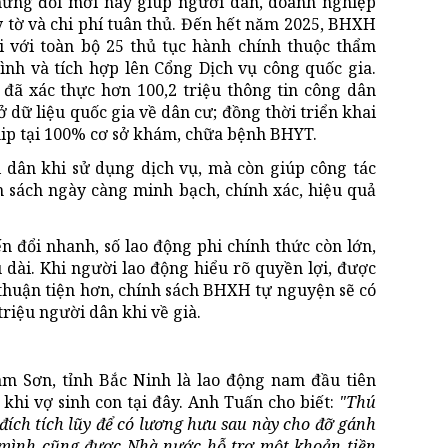
 Những đổi mới này giúp người dân, doanh nghiệp
ấy tờ và chi phí tuân thủ. Đến hết năm 2025, BHXH
i với toàn bộ 25 thủ tục hành chính thuộc thẩm
ình và tích hợp lên Cổng Dịch vụ công quốc gia.
đã xác thực hơn 100,2 triệu thông tin công dân
 dữ liệu quốc gia về dân cư; đồng thời triển khai
ip tại 100% cơ sở khám, chữa bệnh BHYT.
 dân khi sử dụng dịch vụ, mà còn giúp công tác
h sách ngày càng minh bạch, chính xác, hiệu quả
n đổi nhanh, số lao động phi chính thức còn lớn,
dài. Khi người lao động hiểu rõ quyền lợi, được
huận tiện hơn, chính sách BHXH tự nguyện sẽ có
riệu người dân khi về già.
m Sơn, tỉnh Bắc Ninh là lao động nam đầu tiên
hi vợ sinh con tại đây. Anh Tuấn cho biết:
"Thú
đích tích lũy để có lương hưu sau này cho đỡ gánh
, mình cũng được Nhà nước hỗ trợ một khoản tiền