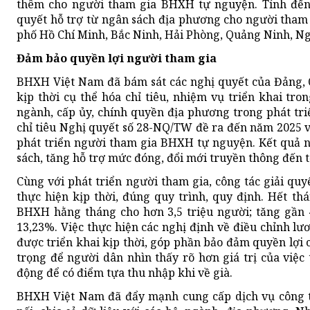
thêm cho người tham gia BHXH tự nguyện. Tính đến t
quyết hỗ trợ từ ngân sách địa phương cho người tham
phố Hồ Chí Minh, Bắc Ninh, Hải Phòng, Quảng Ninh, N
Đảm bảo quyền lợi người tham gia
BHXH Việt Nam đã bám sát các nghị quyết của Đảng, Q
kịp thời cụ thể hóa chỉ tiêu, nhiệm vụ triển khai tro
ngành, cấp ủy, chính quyền địa phương trong phát tr
chỉ tiêu Nghị quyết số 28-NQ/TW đề ra đến năm 2025 về 
phát triển người tham gia BHXH tự nguyện. Kết quả n
sách, tăng hỗ trợ mức đóng, đổi mới truyền thông đến 
Cùng với phát triển người tham gia, công tác giải quy
thực hiện kịp thời, đúng quy trình, quy định. Hết thá
BHXH hằng tháng cho hơn 3,5 triệu người; tăng gần 
13,23%. Việc thực hiện các nghị định về điều chỉnh l
được triển khai kịp thời, góp phần bảo đảm quyền lợi 
trọng để người dân nhìn thấy rõ hơn giá trị của việ
động để có điểm tựa thu nhập khi về già.
BHXH Việt Nam đã đẩy mạnh cung cấp dịch vụ công trự