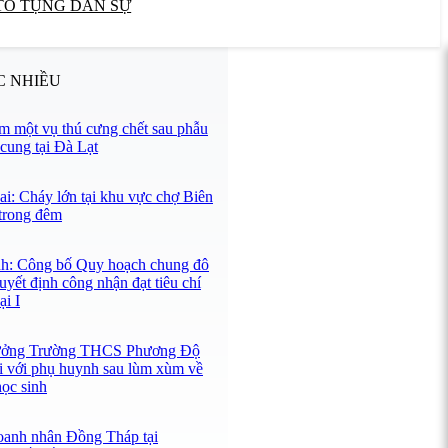
TỐ TỤNG DÂN SỰ
C NHIỀU
 một vụ thú cưng chết sau phẫu
 cung tại Đà Lạt
i: Cháy lớn tại khu vực chợ Biên
trong đêm
h: Công bố Quy hoạch chung đô
uyết định công nhận đạt tiêu chí
ại I
rưởng Trường THCS Phương Độ
ại với phụ huynh sau lùm xùm về
học sinh
anh nhân Đồng Tháp tại