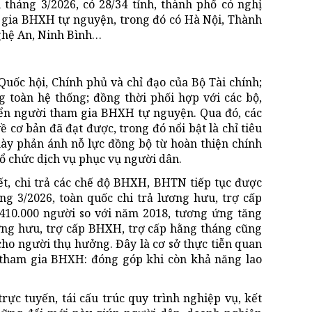
háng 3/2026, có 28/34 tỉnh, thành phố có nghị
 gia BHXH tự nguyện, trong đó có Hà Nội, Thành
ghệ An, Ninh Bình…
uốc hội, Chính phủ và chỉ đạo của Bộ Tài chính;
ng toàn hệ thống; đồng thời phối hợp với các bộ,
iển người tham gia BHXH tự nguyện. Qua đó, các
cơ bản đã đạt được, trong đó nổi bật là chỉ tiêu
ày phản ánh nỗ lực đồng bộ từ hoàn thiện chính
tổ chức dịch vụ phục vụ người dân.
ết, chi trả các chế độ BHXH, BHTN tiếp tục được
ng 3/2026, toàn quốc chi trả lương hưu, trợ cấp
410.000 người so với năm 2018, tương ứng tăng
ương hưu, trợ cấp BHXH, trợ cấp hằng tháng cũng
cho người thụ hưởng. Đây là cơ sở thực tiễn quan
c tham gia BHXH: đóng góp khi còn khả năng lao
c tuyến, tái cấu trúc quy trình nghiệp vụ, kết