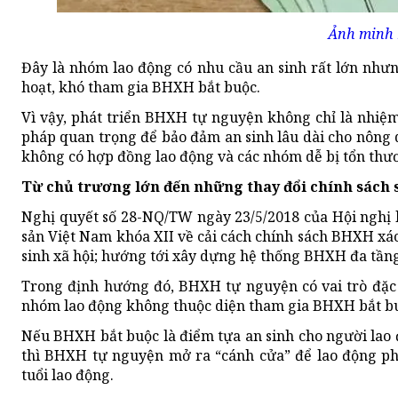
Ảnh minh 
Đây là nhóm lao động có nhu cầu an sinh rất lớn như
hoạt, khó tham gia BHXH bắt buộc.
Vì vậy, phát triển BHXH tự nguyện không chỉ là nhiệ
pháp quan trọng để bảo đảm an sinh lâu dài cho nông d
không có hợp đồng lao động và các nhóm dễ bị tổn thư
Từ chủ trương lớn đến những thay đổi chính sách 
Nghị quyết số 28-NQ/TW ngày 23/5/2018 của Hội nghị
sản Việt Nam khóa XII về cải cách chính sách BHXH xác
sinh xã hội; hướng tới xây dựng hệ thống BHXH đa tầng, 
Trong định hướng đó, BHXH tự nguyện có vai trò đặc 
nhóm lao động không thuộc diện tham gia BHXH bắt b
Nếu BHXH bắt buộc là điểm tựa an sinh cho người lao 
thì BHXH tự nguyện mở ra “cánh cửa” để lao động phi
tuổi lao động.