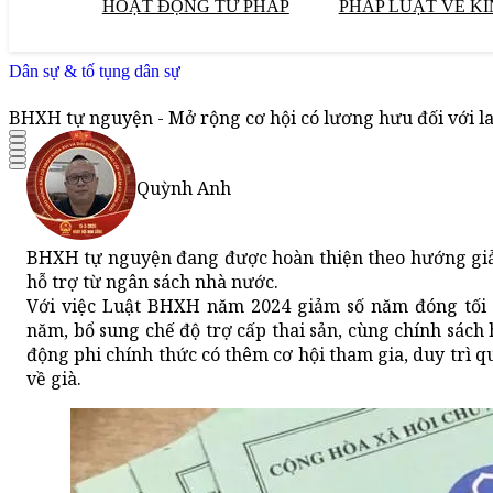
HOẠT ĐỘNG TƯ PHÁP
PHÁP LUẬT VỀ KI
Dân sự & tố tụng dân sự
BHXH tự nguyện - Mở rộng cơ hội có lương hưu đối với la
Quỳnh Anh
BHXH tự nguyện đang được hoàn thiện theo hướng giảm
hỗ trợ từ ngân sách nhà nước.
Với việc Luật BHXH năm 2024 giảm số năm đóng tối
năm, bổ sung chế độ trợ cấp thai sản, cùng chính sách
động phi chính thức có thêm cơ hội tham gia, duy trì q
về già.