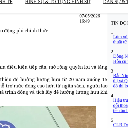
NH TẾ
HÌNH SỰ & TỐ TỤNG HÌNH SỰ
DÂN SỰ & 
07/05/2026
16:49
TIN ĐỌ
o động phi chính thức
1
Lùm xùm
thuật tử
2
Đồng Na
Hòa cũ 
 điều kiện tiếp cận, mở rộng quyền lợi và tăng
3
Bắc Nin
 thiểu để hưởng lương hưu từ 20 năm xuống 15
thị và Q
 hỗ trợ mức đóng cao hơn từ ngân sách, người lao
đô thị lo
uá trình đóng và tích lũy để hưởng lương hưu khi
4
Hiệu t
đối tho
tiền ăn 
5
CLB Do