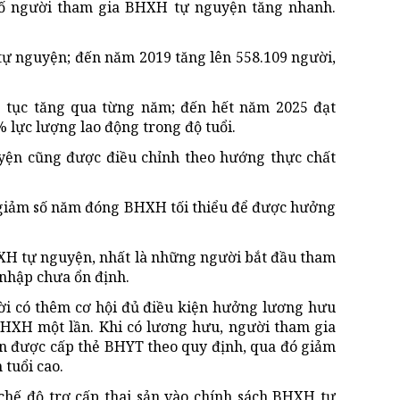
số người tham gia BHXH tự nguyện tăng nhanh.
tự nguyện; đến năm 2019 tăng lên 558.109 người,
p tục tăng qua từng năm; đến hết năm 2025 đạt
% lực lượng lao động trong độ tuổi.
yện cũng được điều chỉnh theo hướng thực chất
 giảm số năm đóng BHXH tối thiểu để được hưởng
HXH tự nguyện, nhất là những người bắt đầu tham
u nhập chưa ổn định.
ười có thêm cơ hội đủ điều kiện hưởng lương hưu
 BHXH một lần. Khi có lương hưu, người tham gia
òn được cấp thẻ BHYT theo quy định, qua đó giảm
 tuổi cao.
hế độ trợ cấp thai sản vào chính sách BHXH tự