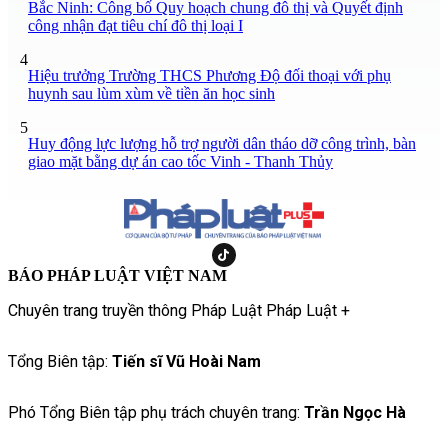
Bắc Ninh: Công bố Quy hoạch chung đô thị và Quyết định
công nhận đạt tiêu chí đô thị loại I
4
Hiệu trưởng Trường THCS Phương Độ đối thoại với phụ
huynh sau lùm xùm về tiền ăn học sinh
5
Huy động lực lượng hỗ trợ người dân tháo dỡ công trình, bàn
giao mặt bằng dự án cao tốc Vinh - Thanh Thủy
BÁO PHÁP LUẬT VIỆT NAM
Chuyên trang truyền thông Pháp Luật Pháp Luật +
Tổng Biên tập:
Tiến sĩ Vũ Hoài Nam
Phó Tổng Biên tập phụ trách chuyên trang:
Trần Ngọc Hà