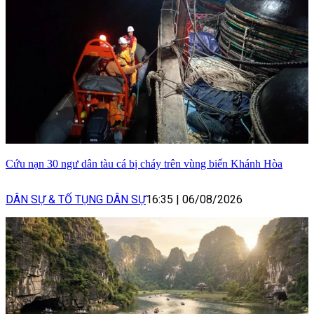
Cứu nạn 30 ngư dân tàu cá bị cháy trên vùng biển Khánh Hòa
DÂN SỰ & TỐ TỤNG DÂN SỰ
16:35
|
06/08/2026