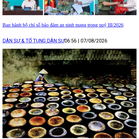
Ban hành bộ chỉ số bảo đảm an ninh mạng trong quý III/2026
DÂN SỰ & TỐ TỤNG DÂN SỰ
06:56
|
07/08/2026