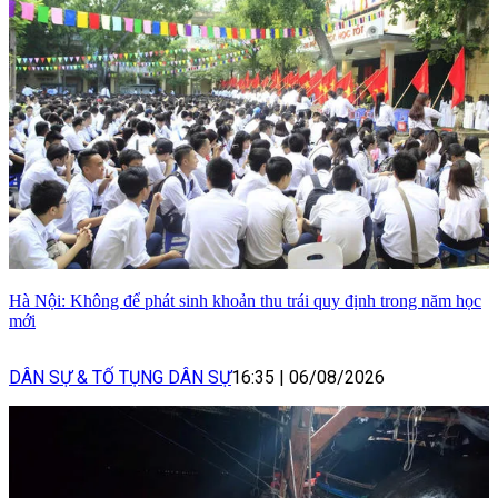
Hà Nội: Không để phát sinh khoản thu trái quy định trong năm học
mới
DÂN SỰ & TỐ TỤNG DÂN SỰ
16:35
|
06/08/2026