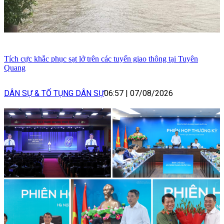
Tích cực khắc phục sạt lở trên các tuyến giao thông tại Tuyên
Quang
DÂN SỰ & TỐ TỤNG DÂN SỰ
06:57
|
07/08/2026