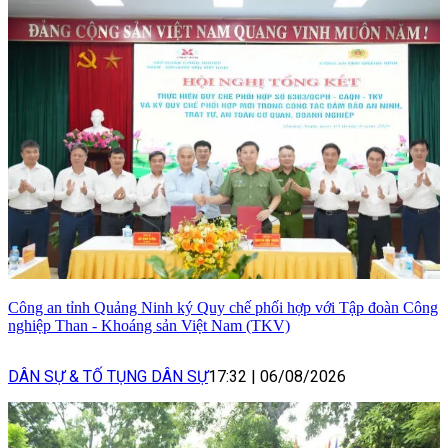
Công an tỉnh Quảng Ninh ký Quy chế phối hợp với Tập đoàn Công
nghiệp Than - Khoáng sản Việt Nam (TKV)
DÂN SỰ & TỐ TỤNG DÂN SỰ
17:32
|
06/08/2026