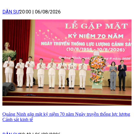
DÂN SỰ
20:00
|
06/08/2026
Quảng Ninh gặp mặt kỷ niệm 70 năm Ngày truyền thống lực lượng
Cảnh sát kinh tế