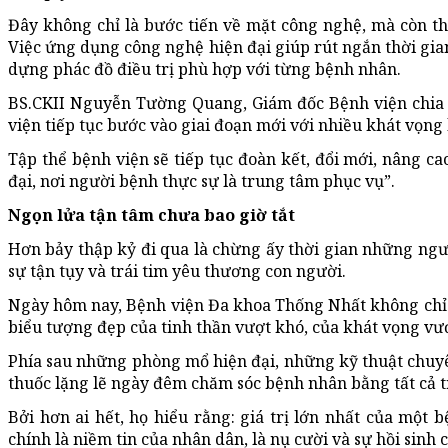
Đây không chỉ là bước tiến về mặt công nghệ, mà còn th
Việc ứng dụng công nghệ hiện đại giúp rút ngắn thời gian
dựng phác đồ điều trị phù hợp với từng bệnh nhân.
BS.CKII Nguyễn Tường Quang, Giám đốc Bệnh viện chia s
viện tiếp tục bước vào giai đoạn mới với nhiều khát vọng
Tập thể bệnh viện sẽ tiếp tục đoàn kết, đổi mới, nâng 
đại, nơi người bệnh thực sự là trung tâm phục vụ”.
Ngọn lửa tận tâm chưa bao giờ tắt
Hơn bảy thập kỷ đi qua là chừng ấy thời gian những ngư
sự tận tụy và trái tim yêu thương con người.
Ngày hôm nay, Bệnh viện Đa khoa Thống Nhất không chỉ 
biểu tượng đẹp của tinh thần vượt khó, của khát vọng vư
Phía sau những phòng mổ hiện đại, những kỹ thuật chuyên
thuốc lặng lẽ ngày đêm chăm sóc bệnh nhân bằng tất cả 
Bởi hơn ai hết, họ hiểu rằng: giá trị lớn nhất của một
chính là niềm tin của nhân dân, là nụ cười và sự hồi sinh