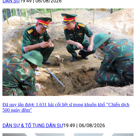
DÂN SỰ
19:49
|
06/08/2026
Đã quy tập được 1.631 hài cốt liệt sĩ trong khuôn khổ "Chiến dịch
500 ngày đêm"
DÂN SỰ & TỐ TỤNG DÂN SỰ
19:49
|
06/08/2026