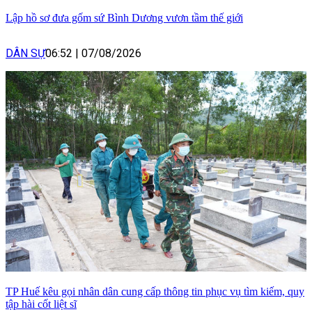
Lập hồ sơ đưa gốm sứ Bình Dương vươn tầm thế giới
DÂN SỰ
06:52
|
07/08/2026
TP Huế kêu gọi nhân dân cung cấp thông tin phục vụ tìm kiếm, quy
tập hài cốt liệt sĩ