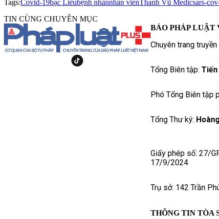
Tags:
Covid-19
bạc Liêu
bệnh nhân
nhân viên
Thanh Vũ Medic
sars-cov
TIN CÙNG CHUYÊN MỤC
BÁO PHÁP LUẬT 
Chuyên trang truyền
Tổng Biên tập:
Tiến
Phó Tổng Biên tập p
Tổng Thư ký:
Hoàng
Giấy phép số: 27/G
17/9/2024
Trụ sở: 142 Trần Ph
THÔNG TIN TÒA 