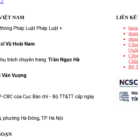
-2
VIỆT NAM
LIÊN KẾ
 thông Pháp Luật Pháp Luật +
baop
doan
phap
 sĩ Vũ Hoài Nam
Cổng
Quốc
Cổng
hụ trách chuyên trang:
Trần Ngọc Hà
Chín
Bộ T
 Văn Vượng
P-CBC của Cục Báo chí - Bộ TT&TT cấp ngày
ú, phường Hà Đông, TP Hà Nội
SOẠN