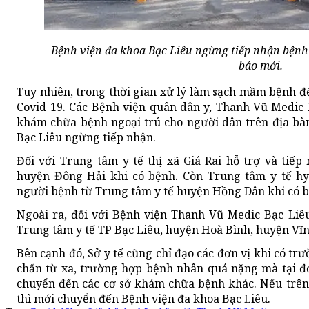
Bệnh viện đa khoa Bạc Liêu ngừng tiếp nhận bệnh 
báo mới.
Tuy nhiên, trong thời gian xử lý làm sạch mầm bệnh đ
Covid-19. Các Bệnh viện quân dân y, Thanh Vũ Medic 
khám chữa bệnh ngoại trú cho người dân trên địa bàn
Bạc Liêu ngừng tiếp nhận.
Đối với Trung tâm y tế thị xã Giá Rai hỗ trợ và tiế
huyện Đông Hải khi có bệnh. Còn Trung tâm y tế hy
người bệnh từ Trung tâm y tế huyện Hồng Dân khi có 
Ngoài ra, đối với Bệnh viện Thanh Vũ Medic Bạc Liê
Trung tâm y tế TP Bạc Liêu, huyện Hoà Bình, huyện Vĩn
Bên cạnh đó, Sở y tế cũng chỉ đạo các đơn vị khi có t
chẩn từ xa, trường hợp bệnh nhân quá nặng mà tại đơn
chuyển đến các cơ sở khám chữa bệnh khác. Nếu trên
thì mới chuyển đến Bệnh viện đa khoa Bạc Liêu.