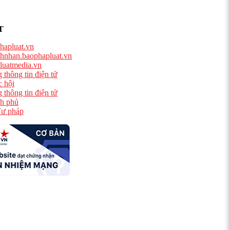
T
hapluat.vn
hnhan.baophapluat.vn
luatmedia.vn
 thông tin điện tử
 hội
 thông tin điện tử
h phủ
ư pháp