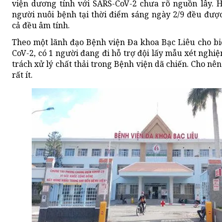
viện dương tính với SARS-CoV-2 chưa rõ nguồn lây. Hi
người nuôi bệnh tại thời điểm sáng ngày 2/9 đều đượ
cả đều âm tính.
Theo một lãnh đạo Bệnh viện Đa khoa Bạc Liêu cho biế
CoV-2, có 1 người đang đi hỗ trợ đội lấy mẫu xét nghi
trách xử lý chất thải trong Bệnh viện dã chiến. Cho n
rất ít.