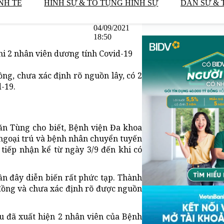
NH TẾ
HÌNH SỰ & TỐ TỤNG HÌNH SỰ
DÂN SỰ & 
04/09/2021
18:50
hi 2 nhân viên dương tính Covid-19
ồng, chưa xác định rõ nguồn lây, có 2
-19.
ăn Tùng cho biết, Bệnh viện Đa khoa
 ngoại trú và bệnh nhân chuyển tuyến
 tiếp nhận kể từ ngày 3/9 đến khi có
gần đây diễn biến rất phức tạp. Thành
 đồng và chưa xác định rõ được nguồn
êu đã xuất hiện 2 nhân viên của Bệnh