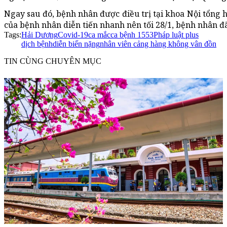
Ngay sau đó, bệnh nhân được điều trị tại khoa Nội tổng 
của bệnh nhân diễn tiến nhanh nên tối 28/1, bệnh nhân đ
Tags:
Hải Dương
Covid-19
ca mắc
ca bệnh 1553
Pháp luật plus
dịch bệnh
diễn biến nặng
nhân viên cảng hàng không vân đồn
TIN CÙNG CHUYÊN MỤC