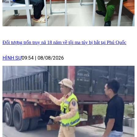
Đối tượng trốn truy nã 18 năm về tội ma túy bị bắt tại Phú Quốc
HÌNH SỰ
09:54
|
08/08/2026