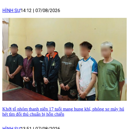
HÌNH SỰ
14:12
|
07/08/2026
Khởi tố nhóm thanh niên 17 tuổi mang hung khí, phóng xe máy hú
hét tìm đối thủ chuẩn bị hỗn chiến
HÌNH SỰ
13:51
|
07/08/2026