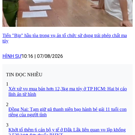
Tiến "Bịp" hầu tòa trong vụ án tổ chức sử dụng trái phép chất ma
túy
HÌNH SỰ
10:16
|
07/08/2026
TIN ĐỌC NHIỀU
1
Xét xử vụ mua bán hơn 12,3kg ma túy ở TP HCM: Hai bị cáo
lĩnh án tử hình
2
Đồng Nai: Tạm giữ gã thanh niên bạo hành bé gái 11 tuổi con
riêng của người tình
3
Khởi tố thêm 6 cán bộ y tế ở Đắk Lắk liên quan vụ lập khống