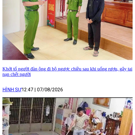
Khởi tố người đàn ông đi bộ ngược chiều sau khi uống rượu, gây tai
nạn chết người
HÌNH SỰ
12:47
|
07/08/2026