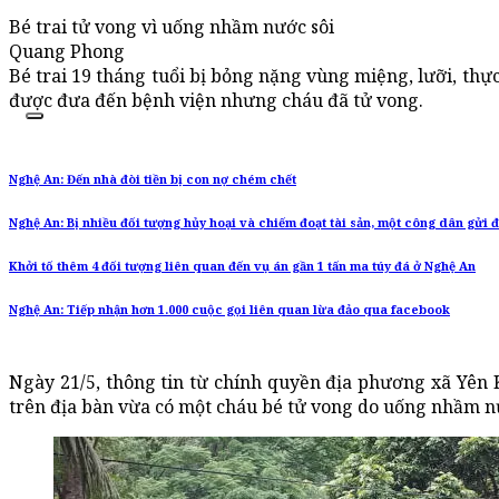
Bé trai tử vong vì uống nhầm nước sôi
Quang Phong
Bé trai 19 tháng tuổi bị bỏng nặng vùng miệng, lưỡi, th
được đưa đến bệnh viện nhưng cháu đã tử vong.
Nghệ An: Đến nhà đòi tiền bị con nợ chém chết
Nghệ An: Bị nhiều đối tượng hủy hoại và chiếm đoạt tài sản, một công dân gửi
Khởi tố thêm 4 đối tượng liên quan đến vụ án gần 1 tấn ma túy đá ở Nghệ An
Nghệ An: Tiếp nhận hơn 1.000 cuộc gọi liên quan lừa đảo qua facebook
Ngày 21/5, thông tin từ chính quyền địa phương xã Yên
trên địa bàn vừa có một cháu bé tử vong do uống nhầm nư