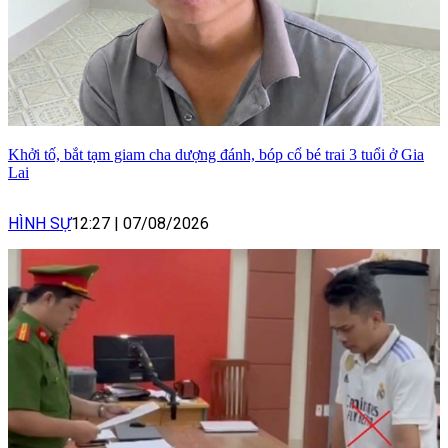
Khởi tố, bắt tạm giam cha dượng đánh, bóp cổ bé trai 3 tuổi ở Gia
Lai
HÌNH SỰ
12:27
|
07/08/2026