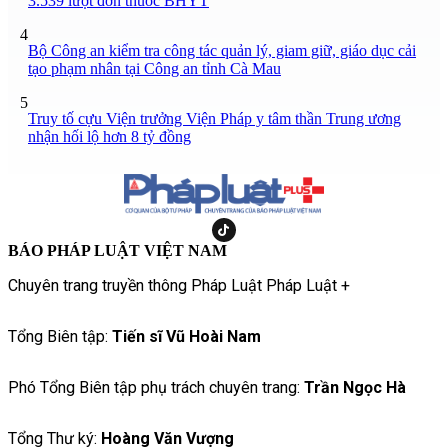
3.539 lượt đơn thuốc BHYT
4
Bộ Công an kiểm tra công tác quản lý, giam giữ, giáo dục cải
tạo phạm nhân tại Công an tỉnh Cà Mau
5
Truy tố cựu Viện trưởng Viện Pháp y tâm thần Trung ương
nhận hối lộ hơn 8 tỷ đồng
BÁO PHÁP LUẬT VIỆT NAM
Chuyên trang truyền thông Pháp Luật Pháp Luật +
Tổng Biên tập:
Tiến sĩ Vũ Hoài Nam
Phó Tổng Biên tập phụ trách chuyên trang:
Trần Ngọc Hà
Tổng Thư ký:
Hoàng Văn Vượng