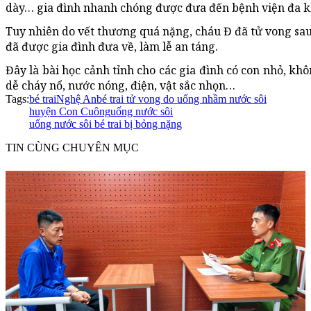
dày… gia đình nhanh chóng được đưa đến bệnh viện đa 
Tuy nhiên do vết thương quá nặng, cháu Đ đã tử vong sau 2
đã được gia đình đưa về, làm lễ an táng.
Đây là bài học cảnh tỉnh cho các gia đình có con nhỏ, khô
dễ cháy nổ, nước nóng, điện, vật sắc nhọn…
Tags:
bé trai
Nghệ An
bé trai tử vong do uống nhầm nước sôi
huyện Con Cuông
uống nước sôi
uống nước sôi bé trai bị bỏng nặng
TIN CÙNG CHUYÊN MỤC