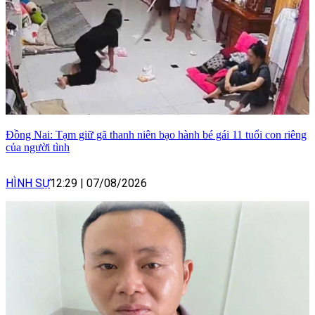
Đồng Nai: Tạm giữ gã thanh niên bạo hành bé gái 11 tuổi con riêng
của người tình
HÌNH SỰ
12:29
|
07/08/2026