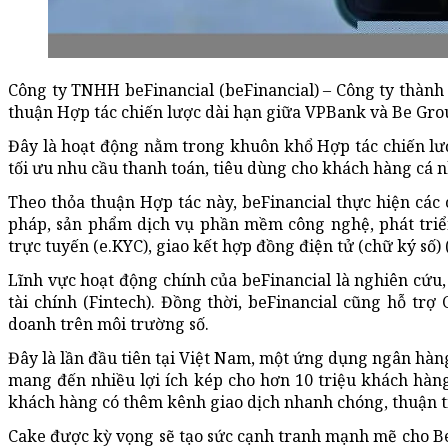
Công ty TNHH beFinancial (beFinancial) – Công ty thành 
thuận Hợp tác chiến lược dài hạn giữa VPBank và Be Gro
Đây là hoạt động nằm trong khuôn khổ Hợp tác chiến lư
tối ưu nhu cầu thanh toán, tiêu dùng cho khách hàng cá 
Theo thỏa thuận Hợp tác này, beFinancial thực hiện các c
pháp, sản phẩm dịch vụ phần mềm công nghệ, phát triể
trực tuyến (e.KYC), giao kết hợp đồng điện tử (chữ ký số
Lĩnh vực hoạt động chính của beFinancial là nghiên cứu, 
tài chính (Fintech). Đồng thời, beFinancial cũng hỗ trợ
doanh trên môi trường số.
Đây là lần đầu tiên tại Việt Nam, một ứng dụng ngân hàng
mang đến nhiều lợi ích kép cho hơn 10 triệu khách hàng
khách hàng có thêm kênh giao dịch nhanh chóng, thuận tiệ
Cake được kỳ vọng sẽ tạo sức cạnh tranh mạnh mẽ cho Be 