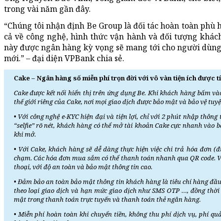
trong vài năm gần đây.
“Chúng tôi nhận định Be Group là đối tác hoàn toàn phù 
cả về công nghệ, hình thức vận hành và đối tượng khách
này được ngân hàng kỳ vọng sẽ mang tới cho người dùng m
mới.” – đại diện VPBank chia sẻ.
Cake – Ngân hàng số miễn phí trọn đời với vô vàn tiện ích được
Cake được kết nối hiển thị trên ứng dụng Be. Khi khách hàng bấm v
thế giới riêng của Cake, nơi mọi giao dịch được bảo mật và bảo vệ tu
• Với công nghệ e-KYC hiện đại và tiện lợi, chỉ với 2 phút nhập th
“selfie” rõ nét, khách hàng có thể mở tài khoản Cake cực nhanh vào 
khi mở.
• Với Cake, khách hàng sẽ dễ dàng thực hiện việc chi trả hóa đơn (đi
chạm. Các hóa đơn mua sắm có thể thanh toán nhanh qua QR code. Việ
thoại, với độ an toàn và bảo mật thông tin cao.
• Đảm bảo an toàn bảo mật thông tin khách hàng là tiêu chí hàng đầu.
theo loại giao dịch và hạn mức giao dịch như SMS OTP …, đồng th
mật trong thanh toán trực tuyến và thanh toán thẻ ngân hàng.
• Miễn phí hoàn toàn khi chuyển tiền, không thu phí dịch vụ, phí quả