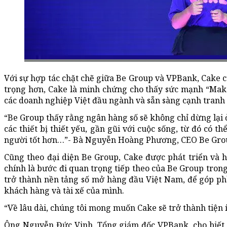
Với sự hợp tác chặt chẽ giữa Be Group và VPBank, Cake c
trọng hơn, Cake là minh chứng cho thấy sức mạnh “Mak
các doanh nghiệp Việt đầu ngành và sẵn sàng cạnh tranh 
“Be Group thấy rằng ngân hàng số sẽ không chỉ dừng lại 
các thiết bị thiết yếu, gần gũi với cuộc sống, từ đó có 
người tốt hơn…”- Bà Nguyễn Hoàng Phương, CEO Be Grou
Cũng theo đại diện Be Group, Cake được phát triển và h
chính là bước đi quan trọng tiếp theo của Be Group tron
trở thành nền tảng số mở hàng đầu Việt Nam, để góp ph
khách hàng và tài xế của mình.
“Về lâu dài, chúng tôi mong muốn Cake sẽ trở thành tiện í
Ông Nguyễn Đức Vinh, Tổng giám đốc VPBank, cho biết, 