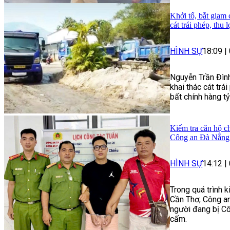
Khởi tố, bắt giam
cát trái phép, thu 
HÌNH SỰ
18:09
|
Nguyễn Trần Đình
khai thác cát trái
bất chính hàng t
Kiểm tra căn hộ ch
Công an Đà Nẵng 
HÌNH SỰ
14:12
|
Trong quá trình 
Cần Thơ, Công an
người đang bị Cô
cấm.