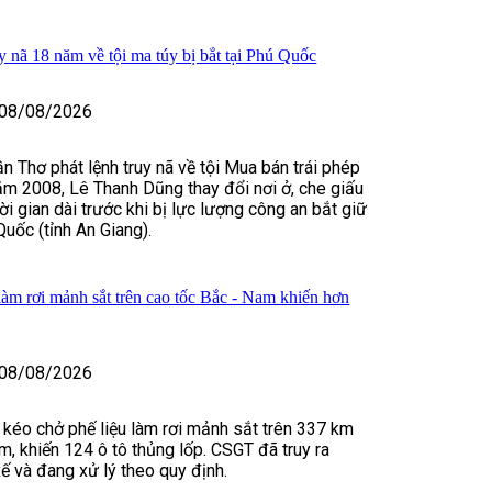
y nã 18 năm về tội ma túy bị bắt tại Phú Quốc
08/08/2026
n Thơ phát lệnh truy nã về tội Mua bán trái phép
ăm 2008, Lê Thanh Dũng thay đổi nơi ở, che giấu
hời gian dài trước khi bị lực lượng công an bắt giữ
Quốc (tỉnh An Giang).
làm rơi mảnh sắt trên cao tốc Bắc - Nam khiến hơn
08/08/2026
u kéo chở phế liệu làm rơi mảnh sắt trên 337 km
m, khiến 124 ô tô thủng lốp. CSGT đã truy ra
xế và đang xử lý theo quy định.