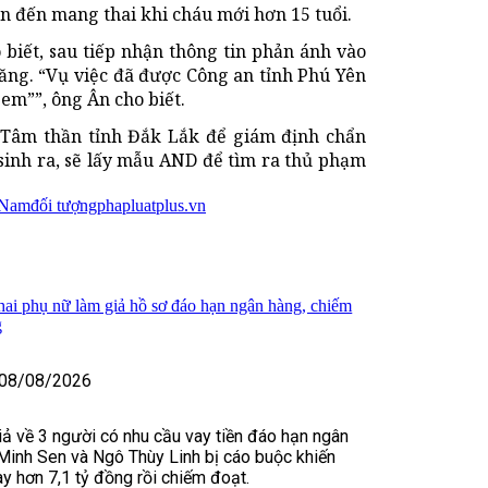
ẫn đến mang thai khi cháu mới hơn 15 tuổi.
biết, sau tiếp nhận thông tin phản ánh vào
năng. “Vụ việc đã được Công an tỉnh Phú Yên
 em””, ông Ân cho biết.
 Tâm thần tỉnh Đắk Lắk để giám định chẩn
 sinh ra, sẽ lấy mẫu AND để tìm ra thủ phạm
t Nam
đối tượng
phapluatplus.vn
 hai phụ nữ làm giả hồ sơ đáo hạn ngân hàng, chiếm
g
08/08/2026
iả về 3 người có nhu cầu vay tiền đáo hạn ngân
Minh Sen và Ngô Thùy Linh bị cáo buộc khiến
y hơn 7,1 tỷ đồng rồi chiếm đoạt.