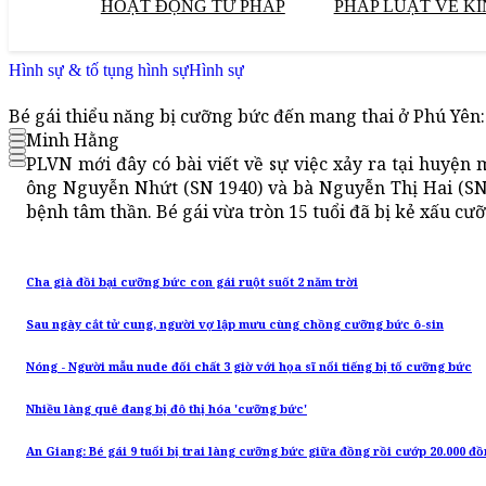
HOẠT ĐỘNG TƯ PHÁP
PHÁP LUẬT VỀ KI
Hình sự & tố tụng hình sự
Hình sự
Bé gái thiểu năng bị cưỡng bức đến mang thai ở Phú Yê
Minh Hằng
PLVN mới đây có bài viết về sự việc xảy ra tại huyện 
ông Nguyễn Nhứt (SN 1940) và bà Nguyễn Thị Hai (SN 
bệnh tâm thần. Bé gái vừa tròn 15 tuổi đã bị kẻ xấu cư
Cha già đồi bại cưỡng bức con gái ruột suốt 2 năm trời
Sau ngày cắt tử cung, người vợ lập mưu cùng chồng cưỡng bức ô-sin
Nóng - Người mẫu nude đối chất 3 giờ với họa sĩ nổi tiếng bị tố cưỡng bức
Nhiều làng quê đang bị đô thị hóa 'cưỡng bức'
An Giang: Bé gái 9 tuổi bị trai làng cưỡng bức giữa đồng rồi cướp 20.000 đ