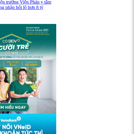
iện trưởng Viện Pháp y tâm
ng nhận hối lộ hơn 8 tỷ