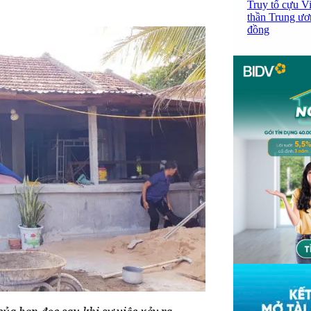
Truy tố cựu V
thần Trung ươ
đồng