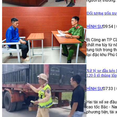
người bị thương.
Đối tượng trốn tru
HÌNH SỰ
09:54
|
Bị Công an TP Cầ
chất ma túy từ n
tung tích trong t
tại đặc khu Phú 
Xử lý xe đầu kéo 
120 ô tô thủng lốp
HÌNH SỰ
07:33
|
Hai tài xế xe đầ
cao tốc Bắc - Na
phương tiện, tài 