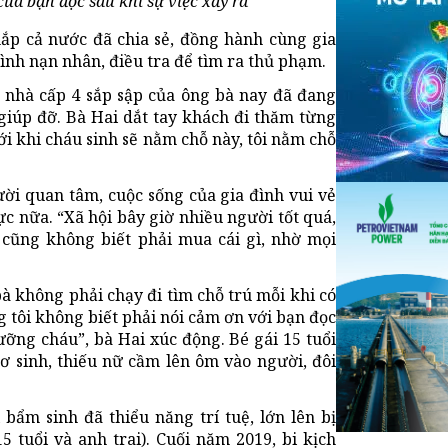
ủa bạn đọc sau khi sự việc xảy ra
hắp cả nước đã chia sẻ, đồng hành cùng gia
ình nạn nhân, điều tra để tìm ra thủ phạm.
i nhà cấp 4 sắp sập của ông bà nay đã đang
giúp đỡ. Bà Hai dắt tay khách đi thăm từng
tới khi cháu sinh sẽ nằm chỗ này, tôi nằm chỗ
ời quan tâm, cuộc sống của gia đình vui vẻ
c nữa. “Xã hội bây giờ nhiều người tốt quá,
ồi cũng không biết phải mua cái gì, nhờ mọi
à không phải chạy đi tìm chỗ trú mỗi khi có
 tôi không biết phải nói cảm ơn với bạn đọc
ỡng cháu”, bà Hai xúc động. Bé gái 15 tuổi
ơ sinh, thiếu nữ cầm lên ôm vào người, đôi
ẩm sinh đã thiểu năng trí tuệ, lớn lên bị
5 tuổi và anh trai). Cuối năm 2019, bi kịch