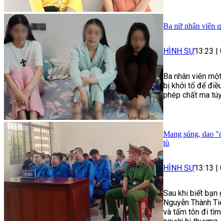
Ba nữ nhân viên q
HÌNH SỰ
13:23
|
Ba nhân viên một
bị khởi tố để điề
phép chất ma túy
Mang súng, dao "đ
tù
HÌNH SỰ
13:13
|
Sau khi biết bạn
Nguyễn Thành Tiế
và tấm tôn đi tì