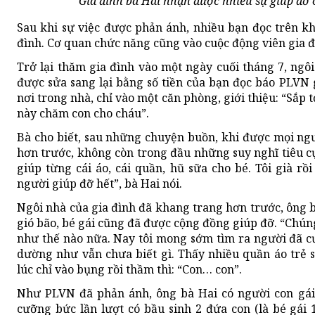
Gia đình bà Hai nhận được nhiều sự giúp đỡ c
Sau khi sự việc được phản ánh, nhiều bạn đọc trên k
đình. Cơ quan chức năng cũng vào cuộc động viên gia đ
Trở lại thăm gia đình vào một ngày cuối tháng 7, ngô
được sửa sang lại bằng số tiền của bạn đọc báo PLVN 
nơi trong nhà, chỉ vào một căn phòng, giới thiệu: “Sắp 
này chăm con cho cháu”.
Bà cho biết, sau những chuyện buồn, khi được mọi ngư
hơn trước, không còn trong đầu những suy nghĩ tiêu cự
giúp từng cái áo, cái quần, hũ sữa cho bé. Tôi già r
người giúp đỡ hết”, bà Hai nói.
Ngôi nhà của gia đình đã khang trang hơn trước, ông b
gió bão, bé gái cũng đã được cộng đồng giúp đỡ. “Chúng
như thế nào nữa. Nay tôi mong sớm tìm ra người đã cư
dường như vẫn chưa biết gì. Thấy nhiều quần áo trẻ s
lúc chỉ vào bụng rồi thầm thì: “Con… con”.
Như PLVN đã phản ánh, ông bà Hai có người con gái b
cưỡng bức lần lượt có bầu sinh 2 đứa con (là bé gái 1