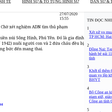
NH TẾ
HÌNH SỰ & TỐ TỤNG HÌNH SỰ
DÂN SỰ & 
27/07/2020
15:55
TIN ĐỌC NH
n: Chờ xét nghiệm ADN tìm thủ phạm
1
Xét xử vụ mua
TP HCM: Hai b
miền núi Sông Hinh, Phú Yên. Đó là gia đình
1942) nuôi người con và 2 đứa cháu đều bị
2
ỡng bức đến mang thai.
Đồng Nai: Tạm
hành bé gái 11
tình
3
Khởi tố thêm 6
quan vụ lập k
BHYT
4
Bộ Công an ki
giam giữ, giáo
Công an tỉnh
ồng
5