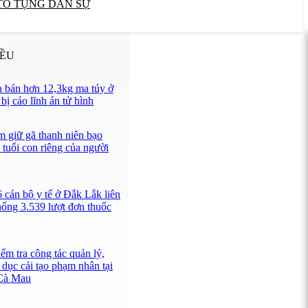
TỐ TỤNG DÂN SỰ
IỀU
 bán hơn 12,3kg ma túy ở
ị cáo lĩnh án tử hình
 giữ gã thanh niên bạo
 tuổi con riêng của người
 cán bộ y tế ở Đắk Lắk liên
hống 3.539 lượt đơn thuốc
ểm tra công tác quản lý,
 dục cải tạo phạm nhân tại
 Cà Mau