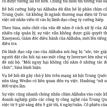
có được tương lai tốt hơn. Chúng tôi luôn tin tưởng vào s
Bê bối cưỡng hiếp tại Alibaba đã dần hé lộ phần chìm c
Trung Quốc. Gã khổng lồ ngành thương mại điện tử Trung
việc nữ nhân viên tố cáo bị lãnh đạo công ty cưỡng hiếp.
Theo Sina, mấu chốt của vấn đề nằm ở cách xử lý của Al
nhiều cấp quản lý, sự việc vẫn không được giải quyết t
Xiaoyaozi, Giám đốc điều hành của Alibaba, mới lên tiếng 
điều tra.
Dù lãnh đạo cấp cao của Alibaba nói ông bị "sốc, tức giậ
người đặt câu hỏi tại sao một công ty Internet lớn như 
đề nội bộ. "Mối nguy hại không chỉ nằm ở những tác đ
chức", Sina bình luận.
Vụ bê bối đã gây chú ý lớn trên mạng xã hội Trung Quốc.
nền tảng Weibo có liên quan đến vụ việc. Hashtag “nữ n
800 triệu lần.
Sự việc cũng nhanh chóng nhấn chìm Alibaba vào cuộc k
doanh nghiệp giữa các công ty công nghệ của Trung Quố
việc từ 9 giờ sáng đến 9 giờ tối, 6 ngày/tuần. Cổ phiếu củ