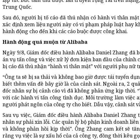
Trung Quốc.
Sau đó, người bị tố cáo đã thú nhận có hành vi thân mật
xác định xem liệu người này có vi phạm pháp luật hay kh
hành động cho đến khi các cáo buộc được công khai.
Hành động quá muộn từ Alibaba
Ngày 9/8, Giám đốc điều hành Alibaba Daniel Zhang đã b
án vụ tấn công và việc xử lý đơn kiện ban đầu của chính c
bị cáo đã thú nhận “hành vi thân mật” với người phụ nữ t
“Ông ta sẽ bị sa thải và không bao giờ được tái tuyển dụn
biết thêm vấn đề bây giờ là của cảnh sát. Ngoài ra, 2 qu
đốc nhân sự bị cảnh cáo vì đã không phản ứng kịp thời.
với các hành vi tấn công tình dục. Môi trường làm việc a
người phát ngôn của công ty cho biết. Dẫu vậy, cảnh sát v
Sau vụ việc, Giám đốc điều hành Alibaba Daniel Zhang 
nhân sự phải xin lỗi. Các quản lý bộ phận kinh doanh liên
và không phản hồi kịp thời”. Ông Zhang cam kết sẽ tăn
rằng vụ việc là sự xấu hổ của cả công ty, đồng thời kêu gọ