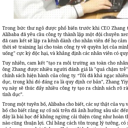
Trong bức thư ngỏ được phổ biến trước khi CEO Zhang t
Alibaba đã yêu cầu công ty thành lập một đội chuyên xem
đã cam kết sẽ lập ra kênh dành cho nhân viên để họ cảm
thời sẽ training lại cho toàn công ty về quyền lợi của mìn
uống" cực kỳ độc hại, và khẳng định các nhân viên có q
Tuy nhiên, cam kết "tạo ra môi trường an toàn cho nhân
ông Zhang được nhiều người đánh giá là "quá chậm trễ".
chính sách hiện hành của công ty. “Tôi đã khá ngạc nhiên
dục, trong khi đó đáng ra là quy định cơ bản”, Zhang Yiy
vụ này sẽ thúc đẩy nhiều công ty tạo ra chính sách rõ 
tình dục”.
Trong một tuyên bố, Alibaba cho biết, các sự thật của vụ 
bố cho biết rằng sự cố nói trên đã ảnh hưởng sâu sắc đến
đây là bài học để không ngừng cải thiện cũng như hoàn th
nào cũng thuận lợi. Chỉ bằng cách tôn trọng lý tưởng, có