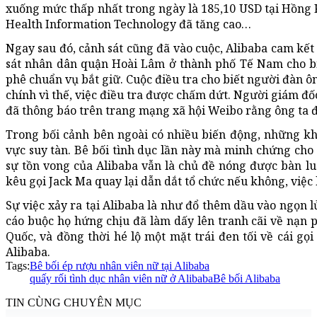
xuống mức thấp nhất trong ngày là 185,10 USD tại Hồng K
Health Information Technology đã tăng cao…
Ngay sau đó, cảnh sát cũng đã vào cuộc, Alibaba cam kết 
sát nhân dân quận Hoài Lâm ở thành phố Tế Nam cho biế
phê chuẩn vụ bắt giữ. Cuộc điều tra cho biết người đàn 
chính vì thế, việc điều tra được chấm dứt. Người giám đố
đã thông báo trên trang mạng xã hội Weibo rằng ông ta đ
Trong bối cảnh bên ngoài có nhiều biến động, những kh
vực suy tàn. Bê bối tình dục lần này mà minh chứng cho
sự tồn vong của Alibaba vẫn là chủ đề nóng được bàn l
kêu gọi Jack Ma quay lại dẫn dắt tổ chức nếu không, việc
Sự việc xảy ra tại Alibaba là như đổ thêm dầu vào ngọn 
cáo buộc họ hứng chịu đã làm dấy lên tranh cãi về nạn p
Quốc, và đồng thời hé lộ một mặt trái đen tối về cái gọ
Alibaba.
Tags:
Bê bối ép rượu nhân viên nữ tại Alibaba
quấy rối tình dục nhân viên nữ ở Alibaba
Bê bối Alibaba
TIN CÙNG CHUYÊN MỤC