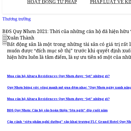
HOẠT ĐỘNG TƯ PHÁP
PHÁP LUẬT VỀ KI
Thương trường
BĐS Quy Nhơn 2021: Thời của những căn hộ đã hiện hữu “
Xuân Thành
Bất động sản là một trong những tài sản có giá trị rấ
muốn được “đích mục sở thị” trước khi quyết định xuố
hiện hữu luôn là tâm điểm, là sự ưu tiên số một của nh
Mua căn hộ Altara Residences Quy Nhơn được “lợi” những gì?
Quy Nhơn bừng sức sống mạnh mẽ qua đêm nhạc "Quy Nhơn ngày xanh nắn
Mua căn hộ Altara Residences Quy Nhơn được “lợi” những gì?
BĐS Quy Nhơn: Căn hộ sắp hoàn thiện “lên ngôi” dịp cuối năm
Cận cảnh “siêu phẩm nghỉ dưỡng” sắp khai trương FLC Grand Hotel Quy N