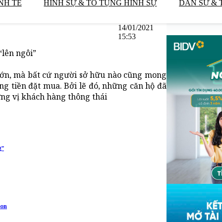
NH TẾ
HÌNH SỰ & TỐ TỤNG HÌNH SỰ
DÂN SỰ & 
14/01/2021
15:53
lên ngôi”
t lớn, mà bất cứ người sở hữu nào cũng mong
ng tiền đặt mua. Bởi lẽ đó, những căn hộ đã
ững vị khách hàng thông thái
g"
hon