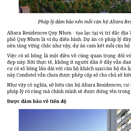
Pháp lý đảm bảo nên mỗi căn hộ Altara Res
Altara Residences Quy Nhơn - tọa lạc tại vị trí đắc đ
phố Quy Nhơn là ví dụ điển hình. Dự án có pháp lý đầ
nền tảng vững chắc như vậy, dự án cam kết mỗi căn hộ 
Việc có sổ hồng là một điều vô cùng quan trọng đối v
đẹp này. Bởi thực tế, không ít người dân ở đây vẫn đ
cư có sổ hồng lâu dài với căn hộ khách sạn/căn hộ du lị
này Condotel vẫn chưa được phép cấp sổ cho chủ sở hữ
Như vậy có nghĩa, sở hữu căn hộ Altara Residences, cư
pháp lý rõ ràng mà chính mình sẽ được đứng tên trong
Được đảm bảo về tiến độ