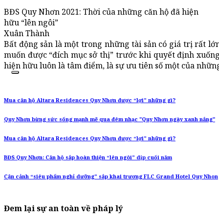
BĐS Quy Nhơn 2021: Thời của những căn hộ đã hiện
hữu “lên ngôi”
Xuân Thành
Bất động sản là một trong những tài sản có giá trị rất 
muốn được “đích mục sở thị” trước khi quyết định xuống 
hiện hữu luôn là tâm điểm, là sự ưu tiên số một của nhữn
Mua căn hộ Altara Residences Quy Nhơn được “lợi” những gì?
Quy Nhơn bừng sức sống mạnh mẽ qua đêm nhạc "Quy Nhơn ngày xanh nắng"
Mua căn hộ Altara Residences Quy Nhơn được “lợi” những gì?
BĐS Quy Nhơn: Căn hộ sắp hoàn thiện “lên ngôi” dịp cuối năm
Cận cảnh “siêu phẩm nghỉ dưỡng” sắp khai trương FLC Grand Hotel Quy Nhon
Đem lại sự an toàn về pháp lý