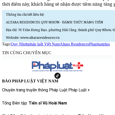
thời điểm này, khách hàng sẽ nhận được tiềm năng tăng g
Thông tin chi tiết liên hệ:
ALTARA RESIDENCES QUY NHƠN - ĐÁNH THỨC NÀNG TIÊN
Địa chỉ: 76 Trần Hưng Đạo, phường Hải Cảng, thành phố Quy Nhơn, tỉ
Website: www.altararesidences.vn
Tags:
Quy Nhơn
pháp luật Việt Nam
Altara Residences
Phapluatplus
TIN CÙNG CHUYÊN MỤC
BÁO PHÁP LUẬT VIỆT NAM
Chuyên trang truyền thông Pháp Luật Pháp Luật +
Tổng Biên tập:
Tiến sĩ Vũ Hoài Nam