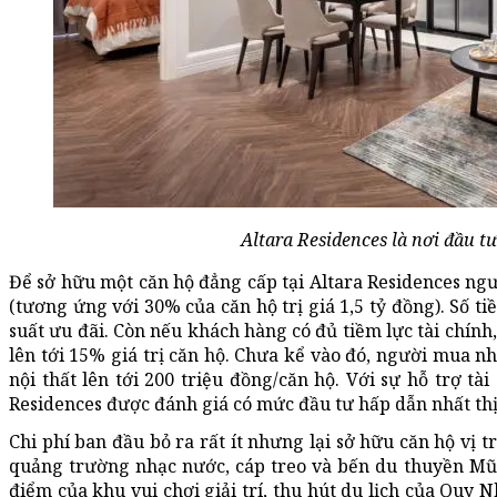
Altara Residences là nơi đầu tư 
Để sở hữu một căn hộ đẳng cấp tại Altara Residences ngư
(tương ứng với 30% của căn hộ trị giá 1,5 tỷ đồng). Số ti
suất ưu đãi. Còn nếu khách hàng có đủ tiềm lực tài chính
lên tới 15% giá trị căn hộ. Chưa kể vào đó, người mua n
nội thất lên tới 200 triệu đồng/căn hộ. Với sự hỗ trợ tài
Residences được đánh giá có mức đầu tư hấp dẫn nhất thị
Chi phí ban đầu bỏ ra rất ít nhưng lại sở hữu căn hộ vị t
quảng trường nhạc nước, cáp treo và bến du thuyền Mũi
điểm của khu vui chơi giải trí, thu hút du lịch của Quy 