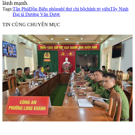
lành mạnh.
Tags:
Tân Phú
Đồn Biên phòng
bí thư chi bộ
chính trị viên
Tây Ninh
Đại tá Dương Văn Dược
TIN CÙNG CHUYÊN MỤC