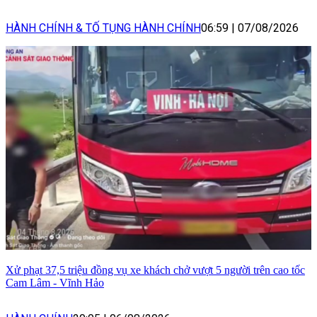
HÀNH CHÍNH & TỐ TỤNG HÀNH CHÍNH
06:59
|
07/08/2026
Xử phạt 37,5 triệu đồng vụ xe khách chở vượt 5 người trên cao tốc
Cam Lâm - Vĩnh Hảo