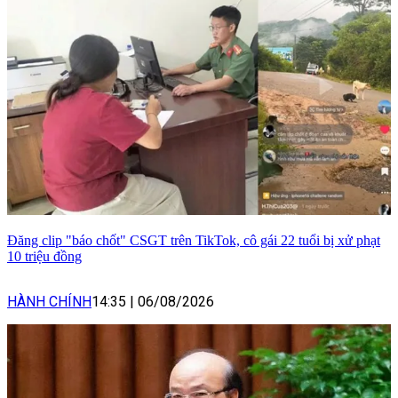
Đăng clip "báo chốt" CSGT trên TikTok, cô gái 22 tuổi bị xử phạt
10 triệu đồng
HÀNH CHÍNH
14:35
|
06/08/2026