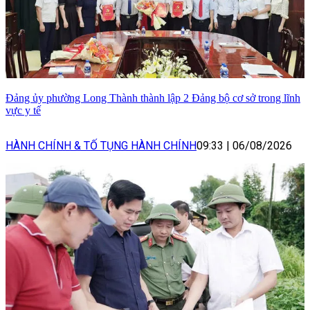
Đảng ủy phường Long Thành thành lập 2 Đảng bộ cơ sở trong lĩnh
vực y tế
HÀNH CHÍNH & TỐ TỤNG HÀNH CHÍNH
09:33
|
06/08/2026