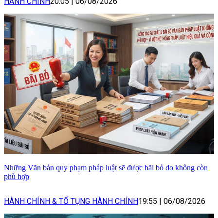
HÀNH CHÍNH
20:05
|
06/08/2026
Những Văn bản quy phạm pháp luật sẽ được bãi bỏ do không còn
phù hợp
HÀNH CHÍNH & TỐ TỤNG HÀNH CHÍNH
19:55
|
06/08/2026