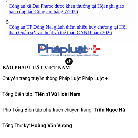
4
Công an xã Đại Phước được khen thưởng tại Hội nghị giao
ban công tác Công an tháng 7/2026
5
Công an TP Đồng Nai giành thêm nhiều huy chương tại Hội
thao Quân sự, võ thuật và thể thao CAND năm 2026
BÁO PHÁP LUẬT VIỆT NAM
Chuyên trang truyền thông Pháp Luật Pháp Luật +
Tổng Biên tập:
Tiến sĩ Vũ Hoài Nam
Phó Tổng Biên tập phụ trách chuyên trang:
Trần Ngọc Hà
Tổng Thư ký:
Hoàng Văn Vượng