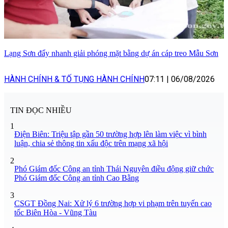
Lạng Sơn đẩy nhanh giải phóng mặt bằng dự án cáp treo Mẫu Sơn
HÀNH CHÍNH & TỐ TỤNG HÀNH CHÍNH
07:11
|
06/08/2026
TIN ĐỌC NHIỀU
1
Điện Biên: Triệu tập gần 50 trường hợp lên làm việc vì bình
luận, chia sẻ thông tin xấu độc trên mạng xã hội
2
Phó Giám đốc Công an tỉnh Thái Nguyên điều động giữ chức
Phó Giám đốc Công an tỉnh Cao Bằng
3
CSGT Đồng Nai: Xử lý 6 trường hợp vi phạm trên tuyến cao
tốc Biên Hòa - Vũng Tàu