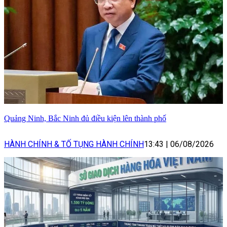
Quảng Ninh, Bắc Ninh đủ điều kiện lên thành phố
HÀNH CHÍNH & TỐ TỤNG HÀNH CHÍNH
13:43
|
06/08/2026