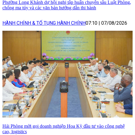
Phường Long Khánh dự hội nghị tập huấn chuyên sâu Luật Phòng,
chống ma túy và các văn bản hướng dẫn thi hành
HÀNH CHÍNH & TỐ TỤNG HÀNH CHÍNH
07:10
|
07/08/2026
Hải Phòng mời gọi doanh nghiệp Hoa Kỳ đầu tư vào công nghệ
cao, logistics