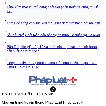
1
Lùm xùm một vụ thú cưng chết sau phẫu thuật tử cung tại Đà
Lạt
2
Đừng để tiếng chó sủa kêu cứu giữa đêm trở thành nỗi ám ảnh
3
Sôi nổi Ngày hội toàn dân bảo vệ an ninh Tổ quốc tại Cà Mau
4
Bão Dolphin giật cấp 17 và đi rất nhanh, hoàn lưu ảnh hưởng
đến Việt Nam ra sao?
5
Công an điều tra vụ nhóm thanh niên hỗn chiến tại quán Lắc
Chill Hub ở TP HCM
BÁO PHÁP LUẬT VIỆT NAM
Chuyên trang truyền thông Pháp Luật Pháp Luật +