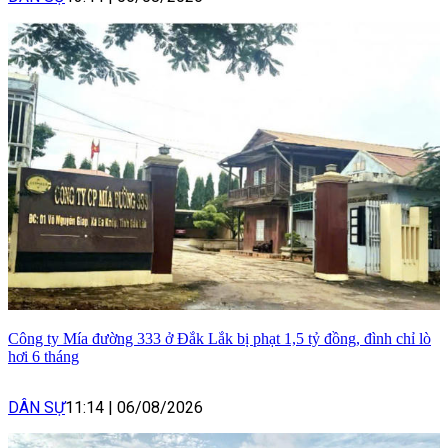
Công ty Mía đường 333 ở Đắk Lắk bị phạt 1,5 tỷ đồng, đình chỉ lò
hơi 6 tháng
DÂN SỰ
11:14
|
06/08/2026