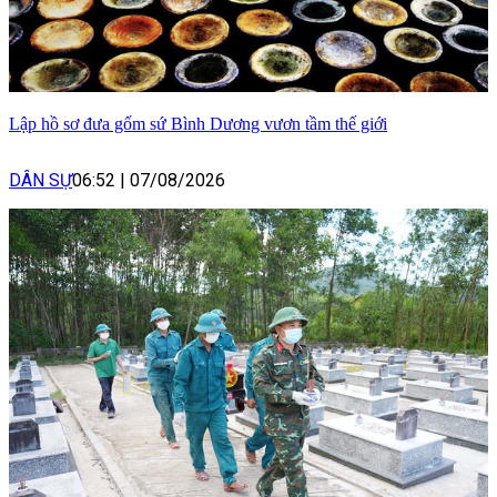
Lập hồ sơ đưa gốm sứ Bình Dương vươn tầm thế giới
DÂN SỰ
06:52
|
07/08/2026