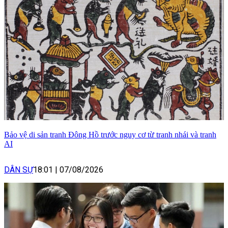
Bảo vệ di sản tranh Đông Hồ trước nguy cơ từ tranh nhái và tranh
AI
DÂN SỰ
18:01
|
07/08/2026