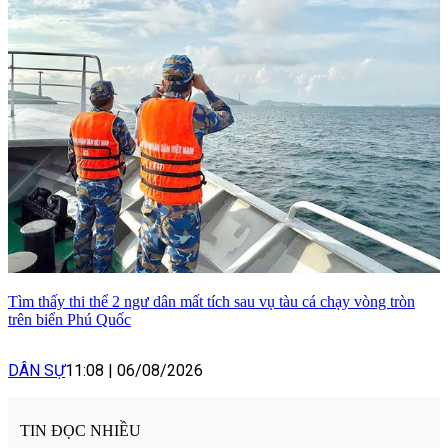
Tìm thấy thi thể 2 ngư dân mất tích sau vụ tàu cá chạy vòng tròn
trên biển Phú Quốc
DÂN SỰ
11:08
|
06/08/2026
TIN ĐỌC NHIỀU