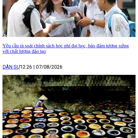
Yêu cầu rà soát chính sách học phí đại học, bảo đảm tương xứng
với chất lượng đào tạo
DÂN SỰ
12:26
|
07/08/2026