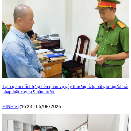
Tạm giam đối tượng liên quan vụ gây thương tích, bắt giữ người trái
pháp luật xảy ra 9 năm trước
HÌNH SỰ
16:23
|
05/08/2026