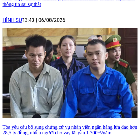
thông tin sai sự thật
HÌNH SỰ
13:43
|
06/08/2026
Tòa yêu cầu bổ sung chứng cứ vụ nhân viên ngân hàng lừa đảo hơn
28,5 tỷ đồng, nhiều người cho vay lãi gần 1.300%/năm