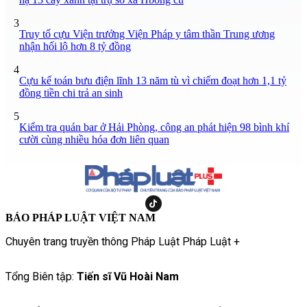
3
Truy tố cựu Viện trưởng Viện Pháp y tâm thần Trung ương
nhận hối lộ hơn 8 tỷ đồng
4
Cựu kế toán bưu điện lĩnh 13 năm tù vì chiếm đoạt hơn 1,1 tỷ
đồng tiền chi trả an sinh
5
Kiểm tra quán bar ở Hải Phòng, công an phát hiện 98 bình khí
cười cùng nhiều hóa đơn liên quan
BÁO PHÁP LUẬT VIỆT NAM
Chuyên trang truyền thông Pháp Luật Pháp Luật +
Tổng Biên tập:
Tiến sĩ Vũ Hoài Nam