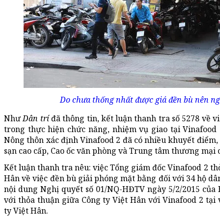
Do chưa thống nhất được giá đền bù nên ng
Như
Dân trí
đã thông tin, kết luận thanh tra số 5278 về 
trong thực hiện chức năng, nhiệm vụ giao tại Vinafood
Nông thôn xác định Vinafood 2 đã có nhiều khuyết điểm, 
sạn cao cấp, Cao ốc văn phòng và Trung tâm thương mại ch
Kết luận thanh tra nêu: việc Tổng giám đốc Vinafood 2 th
Hân về việc đền bù giải phóng mặt bằng đối với 34 hộ dân
nội dung Nghị quyết số 01/NQ-HĐTV ngày 5/2/2015 của H
với thỏa thuận giữa Công ty Việt Hân với Vinafood 2 tại
ty Việt Hân.