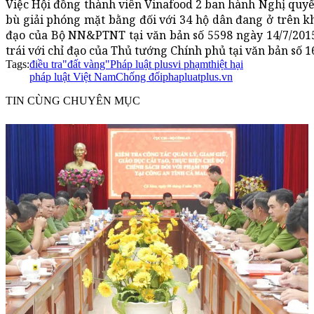
Việc Hội đồng thành viên Vinafood 2 ban hành Nghị quy
bù giải phóng mặt bằng đối với 34 hộ dân đang ở trên khu
đạo của Bộ NN&PTNT tại văn bản số 5598 ngày 14/7/2015
trái với chỉ đạo của Thủ tướng Chính phủ tại văn bản số 1
Tags:
điều tra
"đất vàng"
Pháp luật plus
vi phạm
thiệt hại
pháp luật Việt Nam
Chống đối
phapluatplus.vn
TIN CÙNG CHUYÊN MỤC