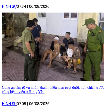
HÌNH SỰ
07:34
|
06/08/2026
Công an làm rõ vụ nhóm thanh thiếu niên rượt đuổi, hỗn chiến trước
cổng bệnh viện ở Hưng Yên
HÌNH SỰ
07:08
|
06/08/2026