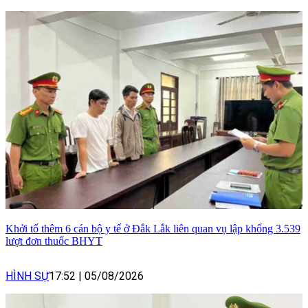
Khởi tố thêm 6 cán bộ y tế ở Đắk Lắk liên quan vụ lập khống 3.539
lượt đơn thuốc BHYT
HÌNH SỰ
17:52
|
05/08/2026