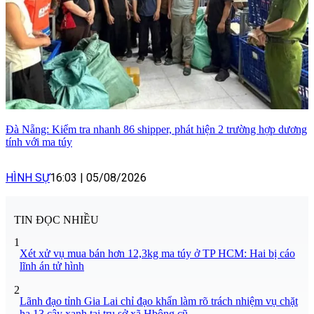
Đà Nẵng: Kiểm tra nhanh 86 shipper, phát hiện 2 trường hợp dương
tính với ma túy
HÌNH SỰ
16:03
|
05/08/2026
TIN ĐỌC NHIỀU
1
Xét xử vụ mua bán hơn 12,3kg ma túy ở TP HCM: Hai bị cáo
lĩnh án tử hình
2
Lãnh đạo tỉnh Gia Lai chỉ đạo khẩn làm rõ trách nhiệm vụ chặt
hạ 13 cây xanh tại trụ sở xã Hbông cũ