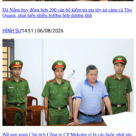
Đà Nẵng huy động hơn 200 cán bộ kiểm tra ma túy tại cảng cá Thọ
Quang, phát hiện nhiều trường hợp dương tính
HÌNH SỰ
14:51
|
06/08/2026
Bắt tạm giam Chủ tịch Công ty CP Mekolor vì bị cáo buộc phát tán