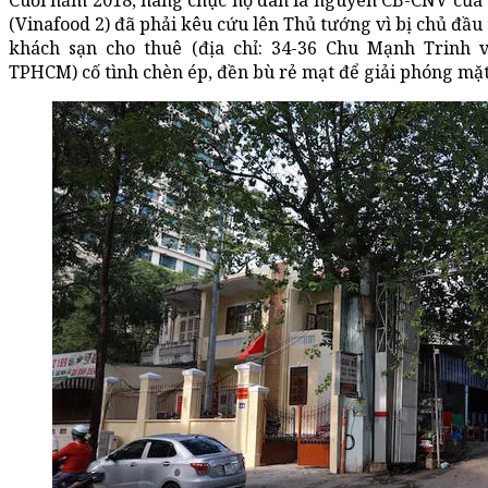
Cuối năm 2018, hàng chục hộ dân là nguyên CB-CNV củ
(Vinafood 2) đã phải kêu cứu lên Thủ tướng vì bị chủ đầu
khách sạn cho thuê (địa chỉ: 34-36 Chu Mạnh Trinh 
TPHCM) cố tình chèn ép, đền bù rẻ mạt để giải phóng mặ