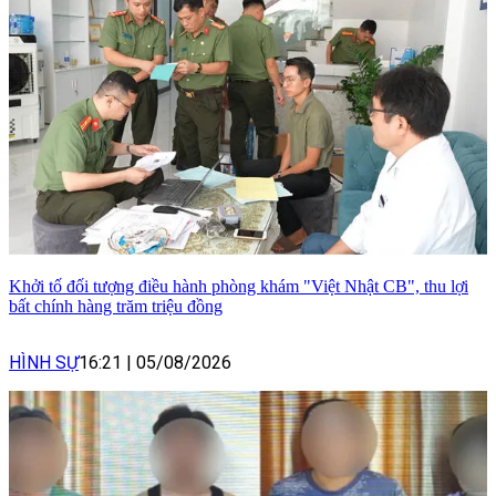
Khởi tố đối tượng điều hành phòng khám "Việt Nhật CB", thu lợi
bất chính hàng trăm triệu đồng
HÌNH SỰ
16:21
|
05/08/2026