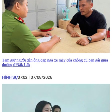
Tạm giữ người đàn ông đạp ngã xe máy của chồng cũ bạn gái giữa
đường ở Đắk Lắk
HÌNH SỰ
07:02
|
07/08/2026