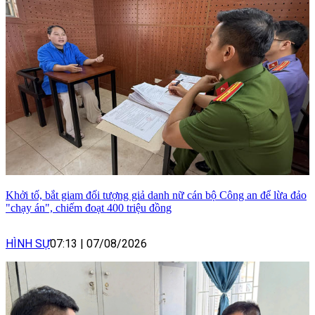
Khởi tố, bắt giam đối tượng giả danh nữ cán bộ Công an để lừa đảo
"chạy án", chiếm đoạt 400 triệu đồng
HÌNH SỰ
07:13
|
07/08/2026