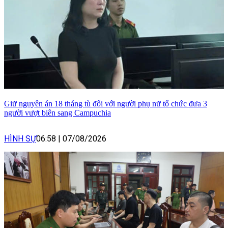
Giữ nguyên án 18 tháng tù đối với người phụ nữ tổ chức đưa 3
người vượt biên sang Campuchia
HÌNH SỰ
06:58
|
07/08/2026