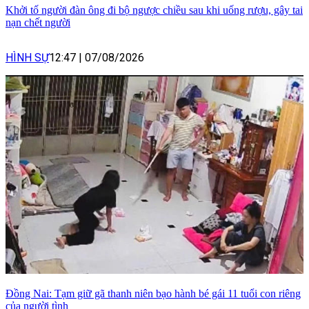
Khởi tố người đàn ông đi bộ ngược chiều sau khi uống rượu, gây tai
nạn chết người
HÌNH SỰ
12:47
|
07/08/2026
Đồng Nai: Tạm giữ gã thanh niên bạo hành bé gái 11 tuổi con riêng
của người tình