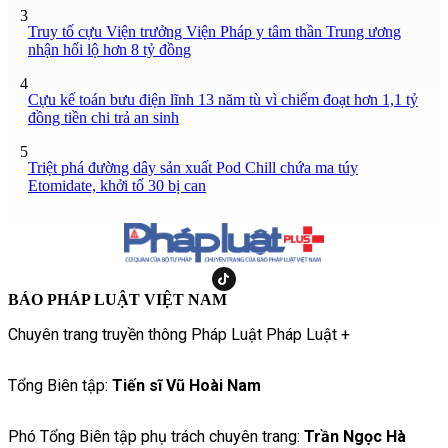
3
Truy tố cựu Viện trưởng Viện Pháp y tâm thần Trung ương
nhận hối lộ hơn 8 tỷ đồng
4
Cựu kế toán bưu điện lĩnh 13 năm tù vì chiếm đoạt hơn 1,1 tỷ
đồng tiền chi trả an sinh
5
Triệt phá đường dây sản xuất Pod Chill chứa ma túy
Etomidate, khởi tố 30 bị can
BÁO PHÁP LUẬT VIỆT NAM
Chuyên trang truyền thông Pháp Luật Pháp Luật +
Tổng Biên tập:
Tiến sĩ Vũ Hoài Nam
Phó Tổng Biên tập phụ trách chuyên trang:
Trần Ngọc Hà