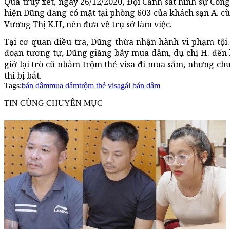
Qua truy xét, ngày 26/12/2020, Đội Cảnh sát hình sự Côn
hiện Dũng đang có mặt tại phòng 603 của khách sạn A. c
Vương Thị K.H, nên đưa về trụ sở làm việc.
Tại cơ quan điều tra, Dũng thừa nhận hành vi phạm tội
đoạn tương tự, Dũng giăng bẫy mua dâm, dụ chị H. đến 
giở lại trò cũ nhằm trộm thẻ visa đi mua sắm, nhưng chư
thì bị bắt.
Tags:
bán dâm
mua dâm
trộm thẻ visa
gái bán dâm
TIN CÙNG CHUYÊN MỤC