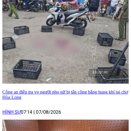
Công an điều tra vụ người phụ nữ bị tấn công bằng hung khí tại chợ
Hòa Long
HÌNH SỰ
07:14
|
07/08/2026