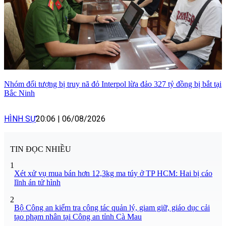
Nhóm đối tượng bị truy nã đỏ Interpol lừa đảo 327 tỷ đồng bị bắt tại
Bắc Ninh
HÌNH SỰ
20:06
|
06/08/2026
TIN ĐỌC NHIỀU
1
Xét xử vụ mua bán hơn 12,3kg ma túy ở TP HCM: Hai bị cáo
lĩnh án tử hình
2
Bộ Công an kiểm tra công tác quản lý, giam giữ, giáo dục cải
tạo phạm nhân tại Công an tỉnh Cà Mau