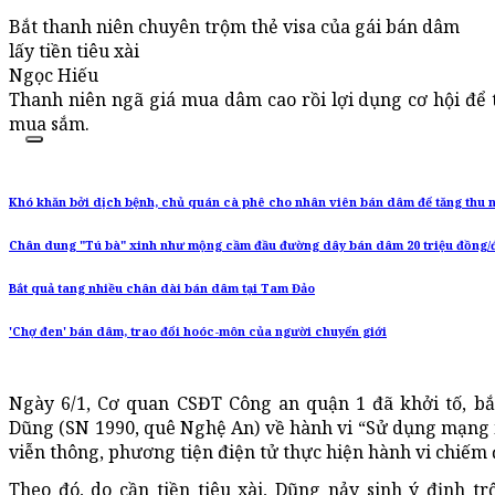
Bắt thanh niên chuyên trộm thẻ visa của gái bán dâm
lấy tiền tiêu xài
Ngọc Hiếu
Thanh niên ngã giá mua dâm cao rồi lợi dụng cơ hội để t
mua sắm.
Khó khăn bởi dịch bệnh, chủ quán cà phê cho nhân viên bán dâm để tăng thu 
Chân dung "Tú bà" xinh như mộng cầm đầu đường dây bán dâm 20 triệu đồng
Bắt quả tang nhiều chân dài bán dâm tại Tam Đảo
'Chợ đen' bán dâm, trao đổi hoóc-môn của người chuyển giới
Ngày 6/1, Cơ quan CSĐT Công an quận 1 đã khởi tố, b
Dũng (SN 1990, quê Nghệ An) về hành vi “Sử dụng mạng
viễn thông, phương tiện điện tử thực hiện hành vi chiếm đ
Theo đó, do cần tiền tiêu xài, Dũng nảy sinh ý định tr