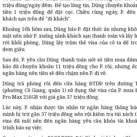
triệu đồng/ngày đêm. Để tạo lòng tin, Dũng chuyển khoản
tiền 1 triệu đồng để đặt cọc. Chiều cùng ngày, P. đế
khách sạn trên để "đi khách".
Khoảng 10h hôm sau, Dũng bảo P. đặt thức ăn nhưng khô
mặt nên nhờ P. xuống sảnh khách sạn thanh toán và lấy h
rời khỏi phòng, Dũng lấy trộm thẻ visa của cô ta để tro
đem giấu.
Sau đó, P. yêu cầu Dũng thanh toán nốt số tiền mua dâm
bảo đã chuyển khoản 11 triệu đồng cho P. rồi, nhưng d
ngân hàng nên tiền sẽ đến chậm nên P. đi về.
Dũng trả phòng rồi đến cửa hàng ĐTDĐ trên đường
(phường Cô Giang, quận 1) sử dụng thẻ visa của P. mua
Pro Max 256GB với giá gần 37 triệu đồng.
Lúc này, P. nhận được tin nhắn từ ngân hàng thông bá
mình bị trừ gần 37 triệu đồng nên vội kiểm tra túi xách t
visa đã mất nên đến ngân hàng yêu cầu khóa tài kho
trình báo sự việc.