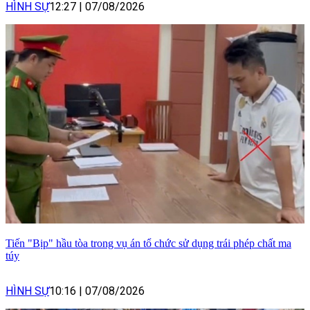
HÌNH SỰ
12:27
|
07/08/2026
Tiến "Bịp" hầu tòa trong vụ án tổ chức sử dụng trái phép chất ma
túy
HÌNH SỰ
10:16
|
07/08/2026