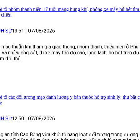
i tố nhóm thanh niên 17 tuổi mang hung khí, phóng xe máy hú hét tìm 
 chiến
NH SỰ
13:51
|
07/08/2026
 mâu thuẫn khi tham gia giao thông, nhóm thanh, thiếu niên ở Ph
 và nhiều ống sắt, đi xe máy tốc độ cao, lạng lách, hò hét trên đ
m đối thủ.
i tố các đối tượng mạo danh lương y bán thuốc hỗ trợ sinh lý, thu bất 
g
NH SỰ
12:50
|
07/08/2026
g an tỉnh Cao Bằng vừa khởi tố hàng loạt đối tượng trong đường 