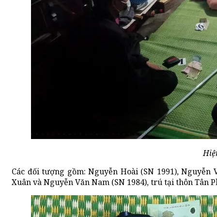
Hiệ
Các đối tượng gồm: Nguyễn Hoài (SN 1991), Nguyễn V
Xuân và Nguyễn Văn Nam (SN 1984), trú tại thôn Tân 