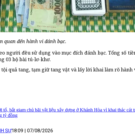
ên quan đến hành vi đánh bạc.
eo người đều sử dụng vào mục đích đánh bạc. Tổng số tiền
g 03 bộ bài tú-lơ-khơ.
i quả tang, tạm giữ tang vật và lấy lời khai làm rõ hành 
i tố, bắt giam chủ bãi vật liệu xây dựng ở Khánh Hòa vì khai thác cát tr
g tỷ đồng
NH SỰ
18:09
|
07/08/2026