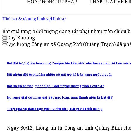
HOẠT ĐỘNG TƯ PHÁP
PHÁP LUẬT VỀ KI
Hình sự & tố tụng hình sự
Hình sự
Bắt quả tang 4 đối tượng đang sát phạt nhau trên chiếu 
Duy Khương
Lực lượng Công an xã Quảng Phú (Quảng Trạch) đã phát 
Bắt đối tượng lừa bạn sang Campuchia làm việc nhẹ lương cao rồi bán vào
Bắt nhóm đối tượng lừa nhiều cô gái trẻ để bán sang nước ngoài
Bắt đá gá ăn tiền, phát hiện 3 đối tượng dương tính Covid-19
Nổ súng giải cứu bạn gái gây náo loạn, nam thanh niên bị bắt giữ
Triệt phá vụ đánh bạc giữa vườn dừa, bắt giữ 14 đối tượng
Ngày 30/12, thông tin từ Công an tỉnh Quảng Bình cho