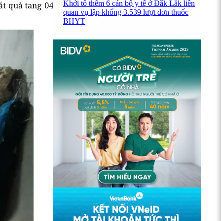
Khởi tố thêm 6 cán bộ y tế ở Đắk Lắk liên
ắt quả tang 04
quan vụ lập khống 3.539 lượt đơn thuốc
BHYT