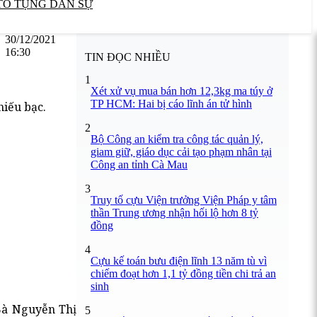
TỐ TỤNG DÂN SỰ
30/12/2021
16:30
TIN ĐỌC NHIỀU
1
Xét xử vụ mua bán hơn 12,3kg ma túy ở
TP HCM: Hai bị cáo lĩnh án tử hình
hiếu bạc.
2
Bộ Công an kiểm tra công tác quản lý,
giam giữ, giáo dục cải tạo phạm nhân tại
Công an tỉnh Cà Mau
3
Truy tố cựu Viện trưởng Viện Pháp y tâm
thần Trung ương nhận hối lộ hơn 8 tỷ
đồng
4
Cựu kế toán bưu điện lĩnh 13 năm tù vì
chiếm đoạt hơn 1,1 tỷ đồng tiền chi trả an
sinh
 Bà Nguyễn Thị
5