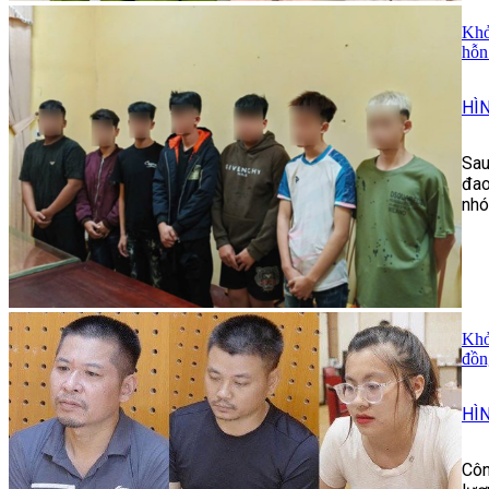
Khở
hỗn
HÌ
Sau
đao
nhó
Khở
đồn
HÌ
Côn