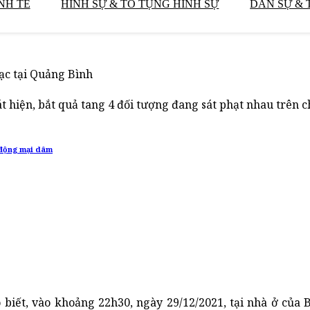
NH TẾ
HÌNH SỰ & TỐ TỤNG HÌNH SỰ
DÂN SỰ & 
bạc tại Quảng Bình
hiện, bắt quả tang 4 đối tượng đang sát phạt nhau trên c
 động mại dâm
 biết, vào khoảng 22h30, ngày 29/12/2021, tại nhà ở của