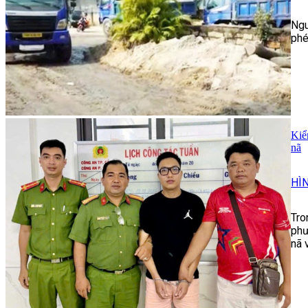
Ngu
phé
Kiể
nã
HÌ
Tro
phư
nã 