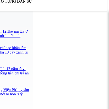
TỐ TỤNG DÂN SỰ
n 12,3kg ma túy ở
nh án tử hình
 chỉ đạo khẩn làm
 hạ 13 cây xanh tại
lĩnh 13 năm tù vì
ồng tiền chi trả an
ng Viện Pháp y tâm
hối lộ hơn 8 tỷ