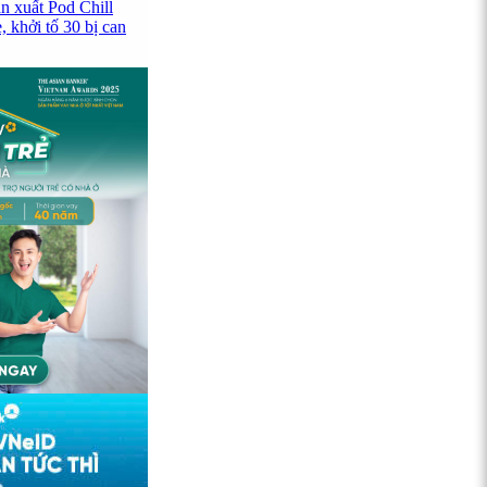
n xuất Pod Chill
 khởi tố 30 bị can