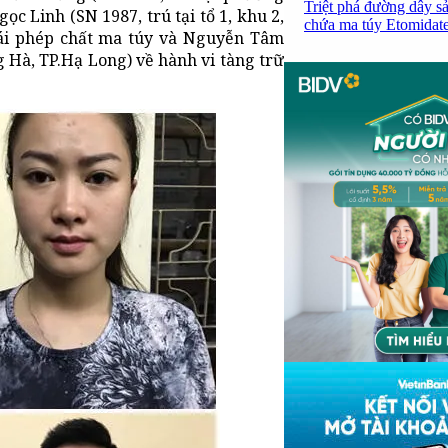
Triệt phá đường dây sả
c Linh (SN 1987, trú tại tổ 1, khu 2,
chứa ma túy Etomidate,
ái phép chất ma túy và Nguyễn Tâm
g Hà, TP.Hạ Long) về hành vi tàng trữ