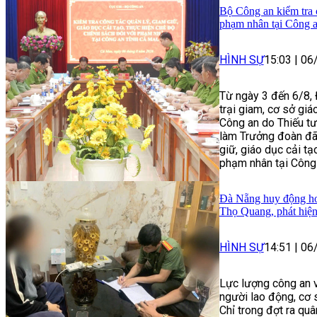
Bộ Công an kiểm tra c
phạm nhân tại Công 
HÌNH SỰ
15:03
|
06
Từ ngày 3 đến 6/8, 
trại giam, cơ sở gi
Công an do Thiếu t
làm Trưởng đoàn đã 
giữ, giáo dục cải tạ
phạm nhân tại Công 
Đà Nẵng huy động hơn
Thọ Quang, phát hiện
HÌNH SỰ
14:51
|
06
Lực lượng công an v
người lao động, cơ 
Chỉ trong đợt ra qu