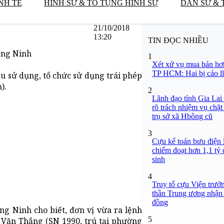
NH TẾ
HÌNH SỰ & TỐ TỤNG HÌNH SỰ
DÂN SỰ & 
21/10/2018
13:20
TIN ĐỌC NHIỀU
ảng Ninh
1
Xét xử vụ mua bán hơ
TP HCM: Hai bị cáo lĩ
u sử dụng, tổ chức sử dụng trái phép
).
2
Lãnh đạo tỉnh Gia Lai
rõ trách nhiệm vụ chặt
trụ sở xã Hbông cũ
3
Cựu kế toán bưu điện 
chiếm đoạt hơn 1,1 tỷ đ
sinh
4
Truy tố cựu Viện trưở
thần Trung ương nhận 
đồng
g Ninh cho biết, đơn vị vừa ra lệnh
5
 Văn Thắng (SN 1990, trú tại phường