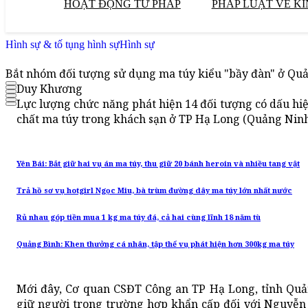
HOẠT ĐỘNG TƯ PHÁP
PHÁP LUẬT VỀ KI
Hình sự & tố tụng hình sự
Hình sự
Bắt nhóm đối tượng sử dụng ma túy kiểu "bầy đàn" ở Qu
Duy Khương
Lực lượng chức năng phát hiện 14 đối tượng có dấu hiệ
chất ma túy trong khách sạn ở TP Hạ Long (Quảng Ninh
Yên Bái: Bắt giữ hai vụ án ma túy, thu giữ 20 bánh heroin và nhiều tang vật
Trả hồ sơ vụ hotgirl Ngọc Miu, bà trùm đường dây ma túy lớn nhất nước
Rủ nhau góp tiền mua 1 kg ma túy đá, cả hai cùng lĩnh 18 năm tù
Quảng Bình: Khen thưởng cá nhân, tập thể vụ phát hiện hơn 300kg ma túy
Mới đây, Cơ quan CSĐT Công an TP Hạ Long, tỉnh Quản
giữ người trong trường hợp khẩn cấp đối với Nguyễn