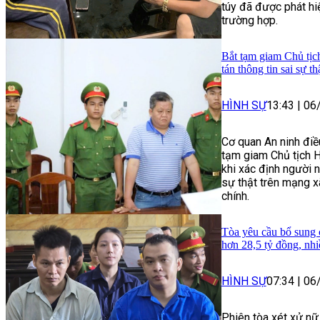
túy đã được phát hiệ
trường hợp.
Bắt tạm giam Chủ tịc
tán thông tin sai sự th
HÌNH SỰ
13:43
|
06
Cơ quan An ninh điề
tạm giam Chủ tịch H
khi xác định người n
sự thật trên mạng x
chính.
Tòa yêu cầu bổ sung 
hơn 28,5 tỷ đồng, nh
HÌNH SỰ
07:34
|
06
Phiên tòa xét xử nữ