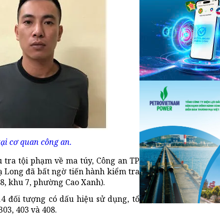
ại cơ quan công an.
ều tra tội phạm về ma túy, Công an TP
 Long đã bất ngờ tiến hành kiểm tra
18, khu 7, phường Cao Xanh).
14 đối tượng có dấu hiệu sử dụng, tổ
303, 403 và 408.