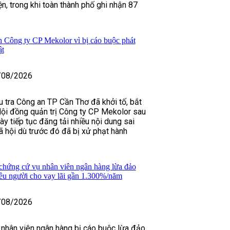
n, trong khi toàn thành phố ghi nhận 87
h Công ty CP Mekolor vì bị cáo buộc phát
ật
/08/2026
u tra Công an TP Cần Thơ đã khởi tố, bắt
ội đồng quản trị Công ty CP Mekolor sau
ày tiếp tục đăng tải nhiều nội dung sai
ã hội dù trước đó đã bị xử phạt hành
chứng cứ vụ nhân viên ngân hàng lừa đảo
iều người cho vay lãi gần 1.300%/năm
/08/2026
 nhân viên ngân hàng bị cáo buộc lừa đảo