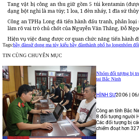
Tang vật bị công an thu giữ gồm 5 túi kentamin (được
dạng bột nghi là ma túy; 1 loa, 1 đèn nháy, 1 đĩa sứ thủy
Công an TPHạ Long đã tiến hành đấu tranh, phân loại s
làm rõ vai trò chủ chốt của Nguyễn Văn Thắng, Đỗ Ng
Hiện vụ việc đang được cơ quan chức năng tiến hành đi
Tags:
bầy đàn
sử dụng ma túy kiểu bầy đàn
thành phố hạ long
nhóm đối
TIN CÙNG CHUYÊN MỤC
Nhóm đối tượng bị tru
tại Bắc Ninh
HÌNH SỰ
20:06
|
06
Công an tỉnh Bắc Ni
8 đối tượng người Hà
Các đối tượng bị cá
chiếm đoạt hơn 327