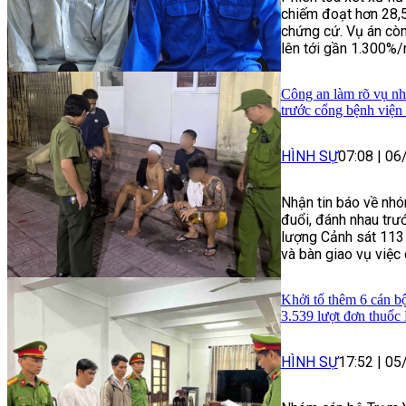
chiếm đoạt hơn 28,
chứng cứ. Vụ án còn
lên tới gần 1.300%/
Công an làm rõ vụ nhó
trước cổng bệnh việ
HÌNH SỰ
07:08
|
06
Nhận tin báo về nhó
đuổi, đánh nhau trư
lượng Cảnh sát 113 
và bàn giao vụ việc
Khởi tố thêm 6 cán b
3.539 lượt đơn thuố
HÌNH SỰ
17:52
|
05