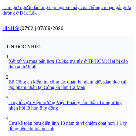
Tạm giữ người đàn ông đạp ngã xe máy của chồng cũ bạn gái giữa
đường ở Đắk Lắk
HÌNH SỰ
07:02
|
07/08/2026
TIN ĐỌC NHIỀU
1
Xét xử vụ mua bán hơn 12,3kg ma túy ở TP HCM: Hai bị cáo
lĩnh án tử hình
2
Bộ Công an kiểm tra công tác quản lý, giam giữ, giáo dục cải
tạo phạm nhân tại Công an tỉnh Cà Mau
3
Truy tố cựu Viện trưởng Viện Pháp y tâm thần Trung ương
nhận hối lộ hơn 8 tỷ đồng
4
Cựu kế toán bưu điện lĩnh 13 năm tù vì chiếm đoạt hơn 1,1 tỷ
đồng tiền chi trả an sinh