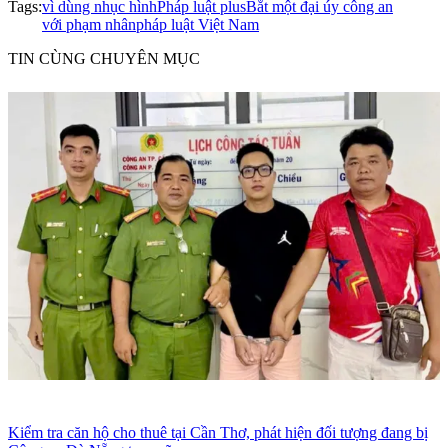
Tags:
vì dùng nhục hình
Pháp luật plus
Bắt một đại úy công an
với phạm nhân
pháp luật Việt Nam
TIN CÙNG CHUYÊN MỤC
Kiểm tra căn hộ cho thuê tại Cần Thơ, phát hiện đối tượng đang bị