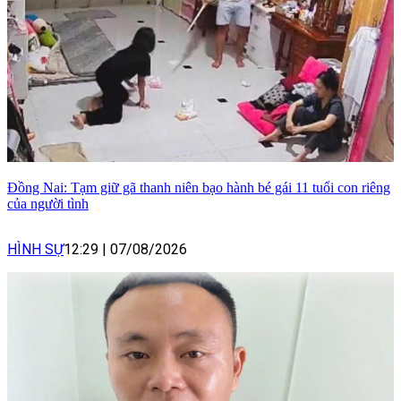
Đồng Nai: Tạm giữ gã thanh niên bạo hành bé gái 11 tuổi con riêng
của người tình
HÌNH SỰ
12:29
|
07/08/2026