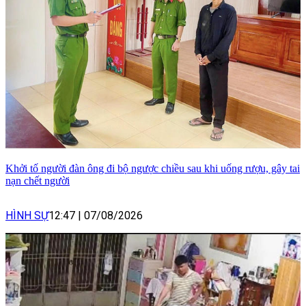
Khởi tố người đàn ông đi bộ ngược chiều sau khi uống rượu, gây tai
nạn chết người
HÌNH SỰ
12:47
|
07/08/2026