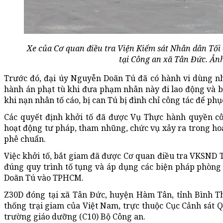
Xe của Cơ quan điều tra Viện Kiểm sát Nhân dân Tối 
tại Công an xã Tân Đức. Ản
Trước đó, đại úy Nguyễn Doãn Tú đã có hành vi dùng n
hành án phạt tù khi đưa phạm nhân này đi lao động và b
khi nạn nhân tố cáo, bị can Tú bị đình chỉ công tác để phụ
Các quyết định khởi tố đã được Vụ Thực hành quyền cô
hoạt động tư pháp, tham nhũng, chức vụ xảy ra trong hoạ
phê chuẩn.
Việc khởi tố, bắt giam đã được Cơ quan điều tra VKSND T
đúng quy trình tố tụng và áp dụng các biện pháp phòng 
Doãn Tú vào TPHCM.
Z30D đóng tại xã Tân Đức, huyện Hàm Tân, tỉnh Bình Th
thống trại giam của Việt Nam, trực thuộc Cục Cảnh sát Qu
trường giáo dưỡng (C10) Bộ Công an.