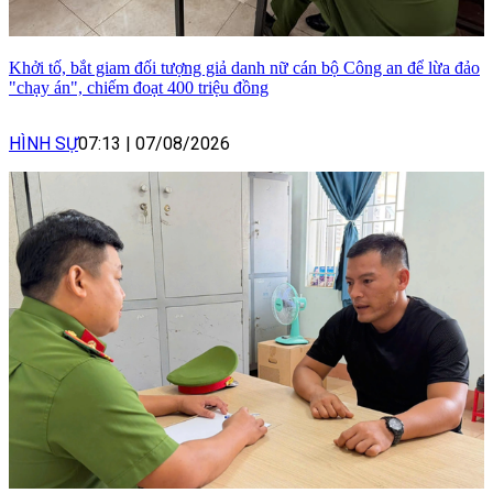
Khởi tố, bắt giam đối tượng giả danh nữ cán bộ Công an để lừa đảo
"chạy án", chiếm đoạt 400 triệu đồng
HÌNH SỰ
07:13
|
07/08/2026