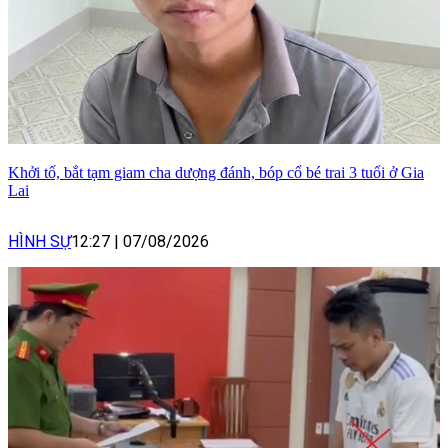
Khởi tố, bắt tạm giam cha dượng đánh, bóp cổ bé trai 3 tuổi ở Gia
Lai
HÌNH SỰ
12:27
|
07/08/2026