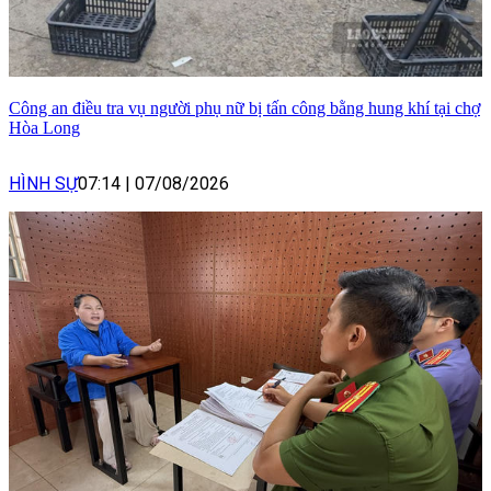
Công an điều tra vụ người phụ nữ bị tấn công bằng hung khí tại chợ
Hòa Long
HÌNH SỰ
07:14
|
07/08/2026