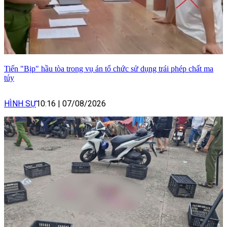
Tiến "Bịp" hầu tòa trong vụ án tổ chức sử dụng trái phép chất ma
túy
HÌNH SỰ
10:16
|
07/08/2026