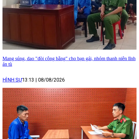
Mang súng, dao "đòi công bằng" cho bạn gái, nhóm thanh niên lĩnh
án tù
HÌNH SỰ
13:13
|
08/08/2026