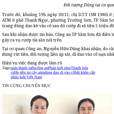
Đối tượng Dũng tại cơ qua
Trước đó, khoảng 19h ngày 30/11, chị D.T.T (SN 1980) 
ATM ở phố Thanh Ngọc, phường Trường Sơn, TP Sầm Sơn 
trang dùng dao kề vào cổ sau đó cướp đi số tiền 5 triệu đ
Sau khi nhận được tin báo, Công an TP Sầm Sơn đã điều 
gây ra vụ cướp tài sản nói trên.
Tại cơ quan Công an, Nguyễn Hữu Dũng khai nhận, do cần
đứng rút tiền, đối tượng liền áp sát, dí dao vào cổ nạn nh
Hiện vụ việc đang được làm rõ.
Tags:
nam thanh niên
công an
Pháp luật plus
Thanh hóa
cướp tiền tại cây atm
dùng dao dí vào cổ
bắt khẩn cấp
pháp luật Việt Nam
TIN CÙNG CHUYÊN MỤC