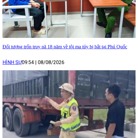
Đối tượng trốn truy nã 18 năm về tội ma túy bị bắt tại Phú Quốc
HÌNH SỰ
09:54
|
08/08/2026