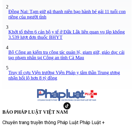
2
Đồng Nai: Tạm giữ gã thanh niên bạo hành bé gái 11 tuổi con
riêng của người tình
3
Khởi tố thêm 6 cán bộ y tế ở Đắk Lắk liên quan vụ lập khống
3.539 lượt đơn thuốc BHYT
4
Bộ Công an kiểm tra công tác quản lý, giam giữ, giáo dục cải
tạo phạm nhân tại Công an tỉnh Cà Mau
5
Truy tố cựu Viện trưởng Viện Pháp y tâm thần Trung ương
nhận hối lộ hơn 8 tỷ đồng
BÁO PHÁP LUẬT VIỆT NAM
Chuyên trang truyền thông Pháp Luật Pháp Luật +