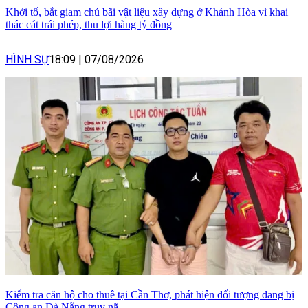
Khởi tố, bắt giam chủ bãi vật liệu xây dựng ở Khánh Hòa vì khai
thác cát trái phép, thu lợi hàng tỷ đồng
HÌNH SỰ
18:09
|
07/08/2026
Kiểm tra căn hộ cho thuê tại Cần Thơ, phát hiện đối tượng đang bị
Công an Đà Nẵng truy nã