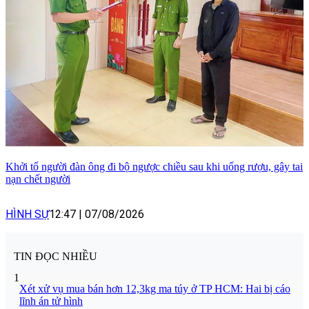
Khởi tố người đàn ông đi bộ ngược chiều sau khi uống rượu, gây tai
nạn chết người
HÌNH SỰ
12:47
|
07/08/2026
TIN ĐỌC NHIỀU
1
Xét xử vụ mua bán hơn 12,3kg ma túy ở TP HCM: Hai bị cáo
lĩnh án tử hình