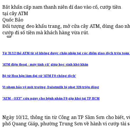
Bắt khẩn cấp nam thanh niên dí dao vào cổ, cướp tiền
tại cây ATM
Quốc Bảo
Đối tượng đeo khẩu trang, mở cửa cây ATM, dùng dao nh
cướp đi số tiền mà khách hàng vừa rút.
Từ 31/12 thẻ ATM từ sẽ không được chấp nhận tại các điểm giao dịch trên toà
'ATM điện thoại - máy tính cũ' giúp học sinh khó khăn
Bộ tứ Hoa hậu làm đại sứ 'ATM F0 chống dịch'
Vi phạm bảo vệ môi trường, Dalatmilk bị phạt 328 triệu đồng
"ATM - OXY" cứu nguy cho bệnh nhân F0 gặp khó tại TP HCM
Ngày 10/12, thông tin từ Công an TP Sầm Sơn cho biết,
phố Quang Giáp, phường Trung Sơn về hành vi cướp tài s