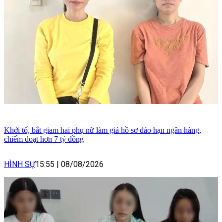
Khởi tố, bắt giam hai phụ nữ làm giả hồ sơ đáo hạn ngân hàng,
chiếm đoạt hơn 7 tỷ đồng
HÌNH SỰ
15:55
|
08/08/2026