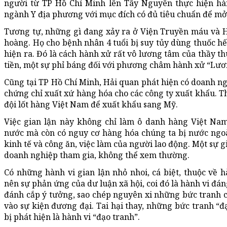
người từ TP Hồ Chí Minh lên Tây Nguyên thực hiện hành
ngành Y địa phương với mục đích có đủ tiêu chuẩn để m
Tương tự, những gì đang xảy ra ở Viện Truyền máu và H
hoàng. Họ cho bệnh nhân 4 tuổi bị suy tủy dùng thuốc 
hiện ra. Đó là cách hành xử rất vô lương tâm của thầy th
tiền, một sự phỉ báng đối với phương châm hành xử “Lươ
Cũng tại TP Hồ Chí Minh, Hải quan phát hiện có doanh 
chứng chỉ xuất xứ hàng hóa cho các công ty xuất khẩu. T
đội lốt hàng Việt Nam để xuất khẩu sang Mỹ.
Việc gian lận này không chỉ làm ô danh hàng Việt Nam
nước mà còn có nguy cơ hàng hóa chúng ta bị nước ngo
kinh tế và công ăn, việc làm của người lao động. Một sự g
doanh nghiệp tham gia, không thể xem thường.
Có những hành vi gian lận nhỏ nhoi, cá biệt, thuộc về
nên sự phản ứng của dư luận xã hội, coi đó là hành vi đá
đánh cắp ý tưởng, sao chép nguyên xi những bức tranh c
vào sự kiện đương đại. Tai hại thay, những bức tranh “đạ
bị phát hiện là hành vi “đạo tranh”.