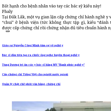
Bất hạnh cho bệnh nhân vào tay các bác sỹ kiểu này!
Phaly
Tại Đắk Lắk, một vụ gian lận cấp chứng chỉ hành nghề y v
“chui” ở bệnh viện (tức không thực tập gì, kiểu “đánh t
được cấp chứng chỉ rồi chứng nhận đủ tiêu chuẩn hành n
Giáo sư Nguyễn Công Minh tâm sự về nghề y
Bác sĩ đầu tiên tạo ra chiếc ống nghe huyền thoại nghề y
Tùng Dương tri ân các y bác sĩ bằng MV "Hạnh phúc nghề y"
Cấp chứng chỉ Tiếng Việt cho người nước ngoài
Quản lý chặt chẽ phôi văn bằng, chứng chỉ