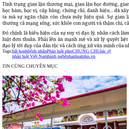
Tình trạng gian lận thương mại, gian lận học đường, gian 
học hàm, học vị, cấp bằng, chứng chỉ, danh hiệu... đã xả
ta mà sự ngăn chặn còn chưa mấy hiệu quả. Sự gian l
thường cả mạng sống, sức khỏe con người và thậm chí, cả
Đó chính là biểu hiện của sự suy vi đạo lý, nhân cách l
luật đơn thuần. Phải lên án mạnh mẽ và xử lý quyết liệ
đạo lý tốt đẹp của dân tộc và cách ứng xử văn minh của nh
Tags:
bất hạnh
bệnh nhân
Pháp luật plus
CHUNG CHI.
bác sỹ
pháp luật Việt Nam
hành nghề
phapluatplus.vn
TIN CÙNG CHUYÊN MỤC