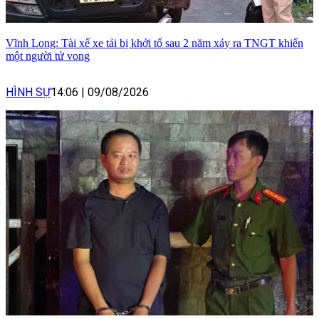
Vĩnh Long: Tài xế xe tải bị khởi tố sau 2 năm xảy ra TNGT khiến
một người tử vong
HÌNH SỰ
14:06
|
09/08/2026