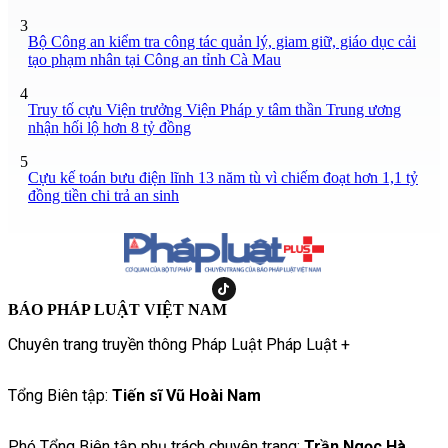
3
Bộ Công an kiểm tra công tác quản lý, giam giữ, giáo dục cải
tạo phạm nhân tại Công an tỉnh Cà Mau
4
Truy tố cựu Viện trưởng Viện Pháp y tâm thần Trung ương
nhận hối lộ hơn 8 tỷ đồng
5
Cựu kế toán bưu điện lĩnh 13 năm tù vì chiếm đoạt hơn 1,1 tỷ
đồng tiền chi trả an sinh
BÁO PHÁP LUẬT VIỆT NAM
Chuyên trang truyền thông Pháp Luật Pháp Luật +
Tổng Biên tập:
Tiến sĩ Vũ Hoài Nam
Phó Tổng Biên tập phụ trách chuyên trang:
Trần Ngọc Hà