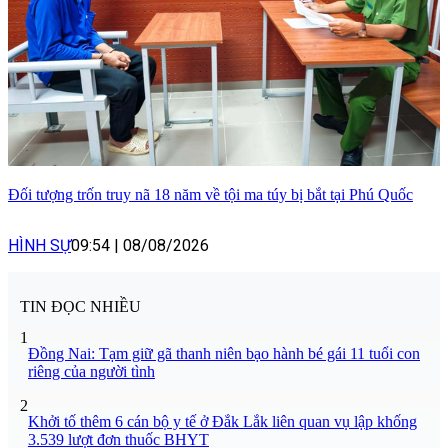
Đối tượng trốn truy nã 18 năm về tội ma túy bị bắt tại Phú Quốc
HÌNH SỰ
09:54
|
08/08/2026
TIN ĐỌC NHIỀU
1
Đồng Nai: Tạm giữ gã thanh niên bạo hành bé gái 11 tuổi con
riêng của người tình
2
Khởi tố thêm 6 cán bộ y tế ở Đắk Lắk liên quan vụ lập khống
3.539 lượt đơn thuốc BHYT