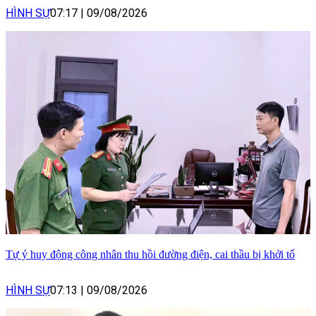
HÌNH SỰ
07:17
|
09/08/2026
Tự ý huy động công nhân thu hồi đường điện, cai thầu bị khởi tố
HÌNH SỰ
07:13
|
09/08/2026