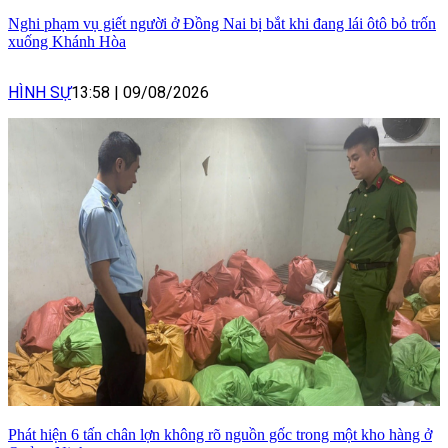
Nghi phạm vụ giết người ở Đồng Nai bị bắt khi đang lái ôtô bỏ trốn
xuống Khánh Hòa
HÌNH SỰ
13:58
|
09/08/2026
Phát hiện 6 tấn chân lợn không rõ nguồn gốc trong một kho hàng ở