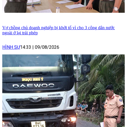
Vợ chồng chủ doanh nghiệp bị khởi tố vì cho 3 công dân nước
ngoài ở lại trái phép
HÌNH SỰ
14:33
|
09/08/2026