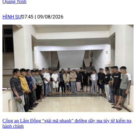
Quảng Ninh
HÌNH SỰ
07:45
|
09/08/2026
Công an Lâm Đồng “giải mã nhanh” đường dây ma túy từ kiểm tra
hành chính