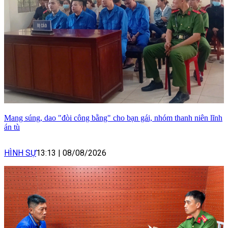
Mang súng, dao "đòi công bằng" cho bạn gái, nhóm thanh niên lĩnh
án tù
HÌNH SỰ
13:13
|
08/08/2026