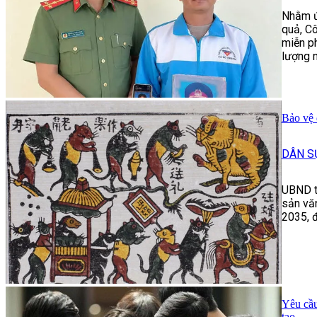
Nhằm ứ
quả, Cô
miễn ph
lượng n
Bảo vệ 
DÂN S
UBND tỉ
sản văn
2035, 
Yêu cầu
tạo