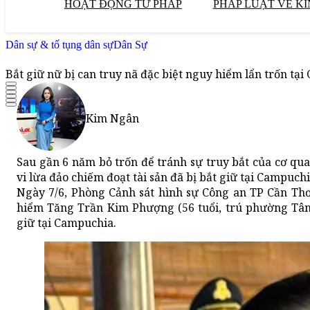
HOẠT ĐỘNG TƯ PHÁP
PHÁP LUẬT VỀ KI
Dân sự & tố tụng dân sự
Dân Sự
Bắt giữ nữ bị can truy nã đặc biệt nguy hiểm lẩn trốn tạ
Kim Ngân
Sau gần 6 năm bỏ trốn để tránh sự truy bắt của cơ qu
vi lừa đảo chiếm đoạt tài sản đã bị bắt giữ tại Campuc
Ngày 7/6, Phòng Cảnh sát hình sự Công an TP Cần Thơ 
hiểm Tăng Trần Kim Phượng (56 tuổi, trú phường Tân 
giữ tại Campuchia.