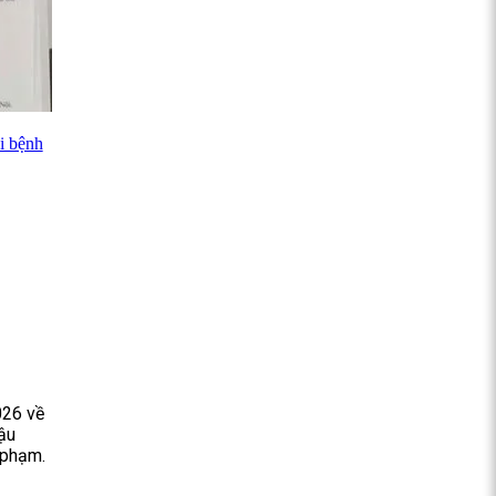
i bệnh
26 về
ậu
 phạm.