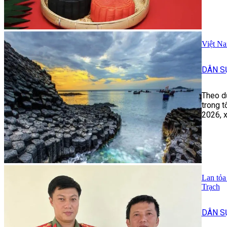
Việt Na
DÂN S
Theo dữ
trong t
2026, x
Lan tỏa
Trạch
DÂN S