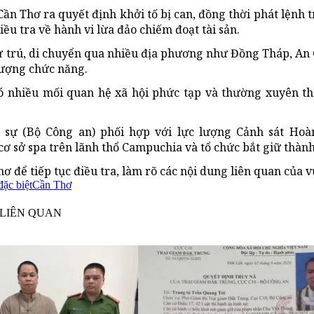
ần Thơ ra quyết định khởi tố bị can, đồng thời phát lệnh 
u tra về hành vi lừa đảo chiếm đoạt tài sản.
 cư trú, di chuyển qua nhiều địa phương như Đồng Tháp, An 
lượng chức năng.
ó nhiều mối quan hệ xã hội phức tạp và thường xuyên th
h sự (Bộ Công an) phối hợp với lực lượng Cảnh sát Hoà
ơ sở spa trên lãnh thổ Campuchia và tổ chức bắt giữ thành
 để tiếp tục điều tra, làm rõ các nội dung liên quan của v
đặc biệt
Cần Thơ
 LIÊN QUAN