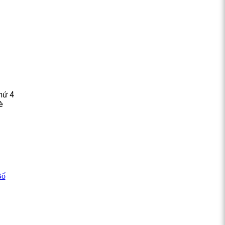
hứ 4
è
Bố