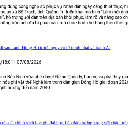
ng dụng công nghệ số phục vụ Nhân dân ngày càng thiết thực, hi
ng an xã Bố Trạch, tỉnh Quảng Trị triển khai mô hình “Làm mới ảnh
í”, hỗ trợ người dân trên địa bàn khôi phục, làm rõ và nâng cao ch
hững bức ảnh đã bị phai màu, mờ nhòe hoặc hư hỏng theo thời gi
di sản tranh Đông Hồ trước nguy cơ từ tranh nhái và tranh AI
Ự
18:01
|
07/08/2026
nh Bắc Ninh vừa phê duyệt Đề án Quản lý, bảo vệ và phát huy giá 
 hóa phi vật thể Nghề làm tranh dân gian Đông Hồ giai đoạn 202
định hướng đến năm 2040.
 rà soát chính sách học phí đại học, bảo đảm tương xứng với chất lượ