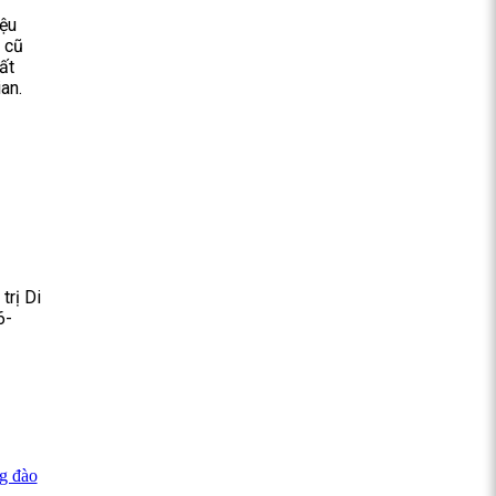
ệu
 cũ
ất
an.
trị Di
6-
ng đào