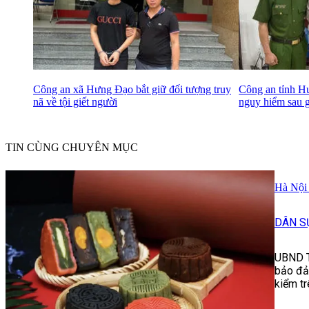
Công an xã Hưng Đạo bắt giữ đối tượng truy
Công an tỉnh Hư
nã về tội giết người
nguy hiểm sau g
TIN CÙNG CHUYÊN MỤC
Hà Nội 
DÂN S
UBND T
bảo đảm
kiểm tr