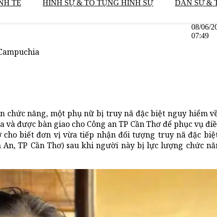
NH TẾ
HÌNH SỰ & TỐ TỤNG HÌNH SỰ
DÂN SỰ & 
08/06/2
07:49
i Campuchia
an chức năng, một phụ nữ bị truy nã đặc biệt nguy hiểm v
hia và được bàn giao cho Công an TP Cần Thơ để phục vụ điề
cho biết đơn vị vừa tiếp nhận đối tượng truy nã đặc biệ
An, TP Cần Thơ) sau khi người này bị lực lượng chức nă