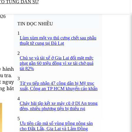
TỐ TỤNG DÂN SỰ
026
TIN ĐỌC NHIỀU
1
Lùm xùm một vụ thú cưng chết sau phẫu
thuật tử cung tại Đà Lạt
2
Chủ xe và tài xế ở Gia Lai đối mặt mức
phạt gần 60 triệu đồng vì xe tải chở quá
ề hành
tải 82%
u tra.
3
t nguy
Từ vụ tiếp nhận 47 công dân bị Mỹ trục
ng bắt
xuất, Công an TP HCM khuyến cáo khẩn
4
Cháy bãi tập kết xe máy cũ ở Dĩ An trong
đêm, nhiều phương tiện bị thiêu rụi
5
Ưu tiên cấp mã số vùng trồng nông sản
cho Đắk Lắk, Gia Lai và Lâm Đồng