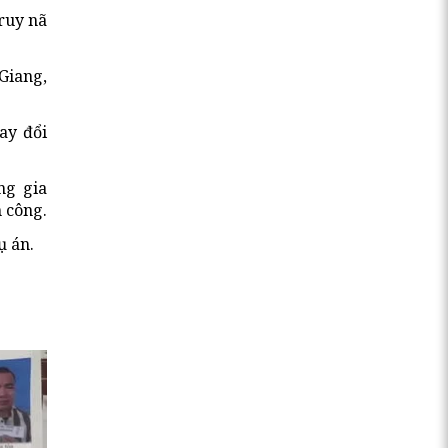
truy nã
Giang,
ay đổi
ng gia
 công.
ụ án.