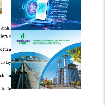
 định.
chữa ô
c hiện
cố lấy
 chiếm
 từ đó