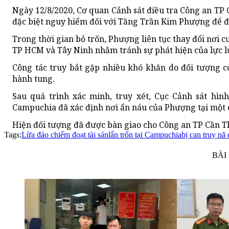
Ngày 12/8/2020, Cơ quan Cảnh sát điều tra Công an TP C
đặc biệt nguy hiểm đối với Tăng Trần Kim Phượng để điề
Trong thời gian bỏ trốn, Phượng liên tục thay đổi nơi
TP HCM và Tây Ninh nhằm tránh sự phát hiện của lực 
Công tác truy bắt gặp nhiều khó khăn do đối tượng c
hành tung.
Sau quá trình xác minh, truy xét, Cục Cảnh sát hìn
Campuchia đã xác định nơi ẩn náu của Phượng tại một c
Hiện đối tượng đã được bàn giao cho Công an TP Cần Thơ
Tags:
Lừa đảo chiếm đoạt tài sản
lẩn trốn tại Campuchia
bị can truy nã 
BÀI