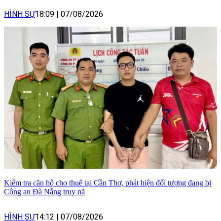
HÌNH SỰ
18:09
|
07/08/2026
Kiểm tra căn hộ cho thuê tại Cần Thơ, phát hiện đối tượng đang bị
Công an Đà Nẵng truy nã
HÌNH SỰ
14:12
|
07/08/2026