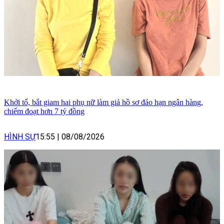
Khởi tố, bắt giam hai phụ nữ làm giả hồ sơ đáo hạn ngân hàng,
chiếm đoạt hơn 7 tỷ đồng
HÌNH SỰ
15:55
|
08/08/2026