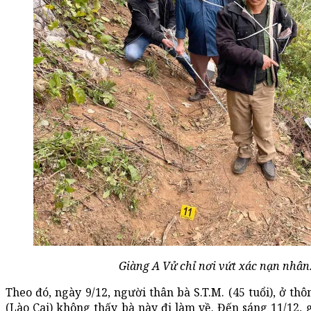
Giàng A Vử chỉ nơi vứt xác nạn nhân
Theo đó, ngày 9/12, người thân bà S.T.M. (45 tuổi), ở th
(Lào Cai) không thấy bà này đi làm về. Đến sáng 11/12, g