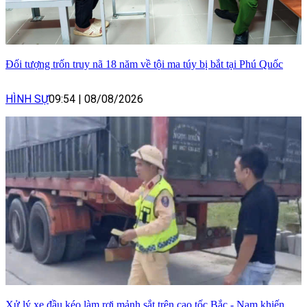
Đối tượng trốn truy nã 18 năm về tội ma túy bị bắt tại Phú Quốc
HÌNH SỰ
09:54
|
08/08/2026
Xử lý xe đầu kéo làm rơi mảnh sắt trên cao tốc Bắc - Nam khiến