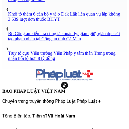
3
Khởi tố thêm 6 cán bộ y tế ở Đắk Lắk liên quan vụ lập khống
3.539 lượt đơn thuốc BHYT
4
Bộ Công an kiểm tra công tác quản lý, giam giữ, giáo dục cải
tạo phạm nhân tại Công an tỉnh Cà Mau
5
Truy tố cựu Viện trưởng Viện Pháp y tâm thần Trung ương
nhận hối lộ hơn 8 tỷ đồng
BÁO PHÁP LUẬT VIỆT NAM
Chuyên trang truyền thông Pháp Luật Pháp Luật +
Tổng Biên tập:
Tiến sĩ Vũ Hoài Nam