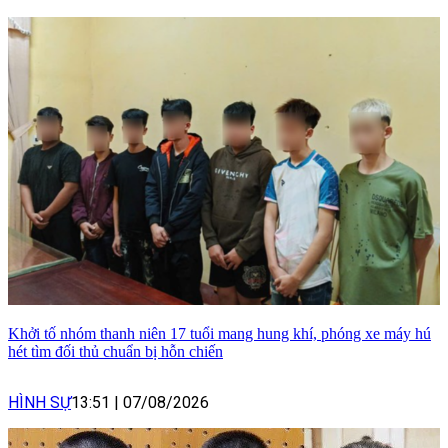
Khởi tố nhóm thanh niên 17 tuổi mang hung khí, phóng xe máy hú
hét tìm đối thủ chuẩn bị hỗn chiến
HÌNH SỰ
13:51
|
07/08/2026