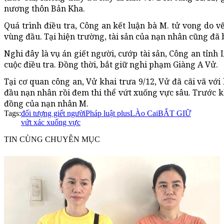
nương thôn Bản Kha.
Quá trình điều tra, Công an kết luận bà M. tử vong do 
vùng đầu. Tại hiện trường, tài sản của nạn nhân cũng đã 
Nghi đây là vụ án giết người, cướp tài sản, Công an tỉnh
cuộc điều tra. Đồng thời, bắt giữ nghi phạm Giàng A Vử.
Tại cơ quan công an, Vử khai trưa 9/12, Vử đã cãi vã vớ
đầu nạn nhân rồi đem thi thể vứt xuống vực sâu. Trước khi 
đồng của nạn nhân M.
Tags:
đối tượng giết người
Pháp luật plus
LÀo Cai
BẮT GIỮ
vứt xác xuống vực
TIN CÙNG CHUYÊN MỤC