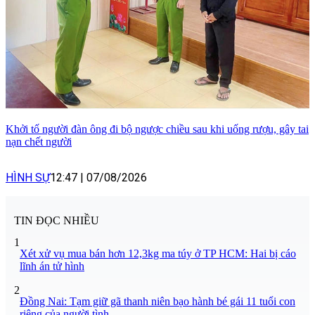
Khởi tố người đàn ông đi bộ ngược chiều sau khi uống rượu, gây tai
nạn chết người
HÌNH SỰ
12:47
|
07/08/2026
TIN ĐỌC NHIỀU
1
Xét xử vụ mua bán hơn 12,3kg ma túy ở TP HCM: Hai bị cáo
lĩnh án tử hình
2
Đồng Nai: Tạm giữ gã thanh niên bạo hành bé gái 11 tuổi con
riêng của người tình