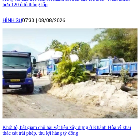
hơn 120 ô tô thủng lốp
HÌNH SỰ
07:33
|
08/08/2026
Khởi tố, bắt giam chủ bãi vật liệu xây dựng ở Khánh Hòa vì khai
thác cát trái phép, thu lợi hàng tỷ đồng