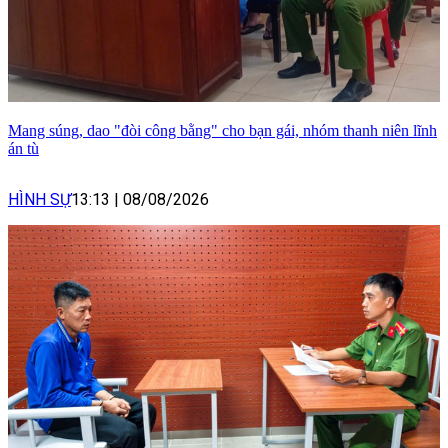
Mang súng, dao "đòi công bằng" cho bạn gái, nhóm thanh niên lĩnh
án tù
HÌNH SỰ
13:13
|
08/08/2026