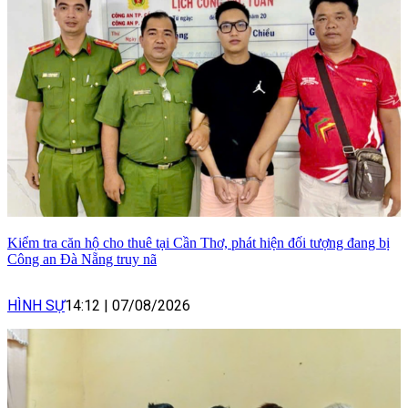
Kiểm tra căn hộ cho thuê tại Cần Thơ, phát hiện đối tượng đang bị
Công an Đà Nẵng truy nã
HÌNH SỰ
14:12
|
07/08/2026