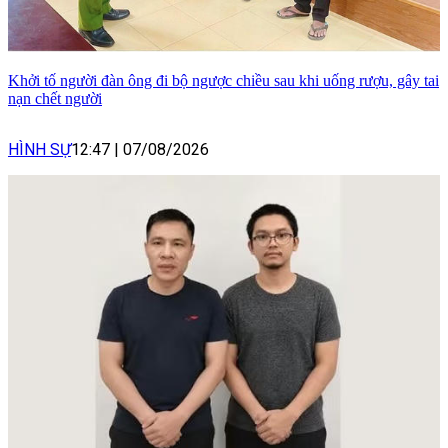
Khởi tố người đàn ông đi bộ ngược chiều sau khi uống rượu, gây tai
nạn chết người
HÌNH SỰ
12:47
|
07/08/2026