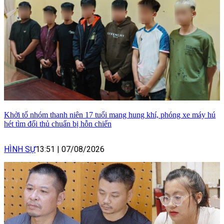
Khởi tố nhóm thanh niên 17 tuổi mang hung khí, phóng xe máy hú
hét tìm đối thủ chuẩn bị hỗn chiến
HÌNH SỰ
13:51
|
07/08/2026