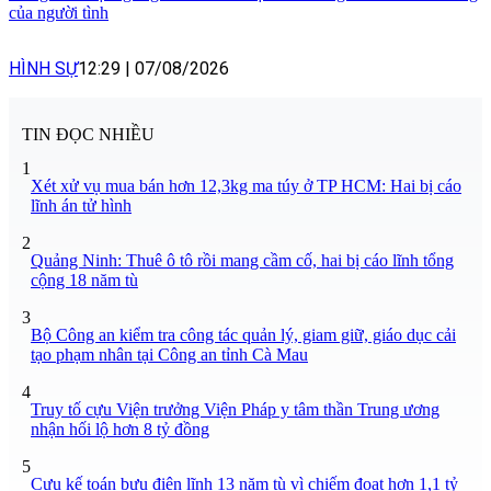
của người tình
HÌNH SỰ
12:29
|
07/08/2026
TIN ĐỌC NHIỀU
1
Xét xử vụ mua bán hơn 12,3kg ma túy ở TP HCM: Hai bị cáo
lĩnh án tử hình
2
Quảng Ninh: Thuê ô tô rồi mang cầm cố, hai bị cáo lĩnh tổng
cộng 18 năm tù
3
Bộ Công an kiểm tra công tác quản lý, giam giữ, giáo dục cải
tạo phạm nhân tại Công an tỉnh Cà Mau
4
Truy tố cựu Viện trưởng Viện Pháp y tâm thần Trung ương
nhận hối lộ hơn 8 tỷ đồng
5
Cựu kế toán bưu điện lĩnh 13 năm tù vì chiếm đoạt hơn 1,1 tỷ