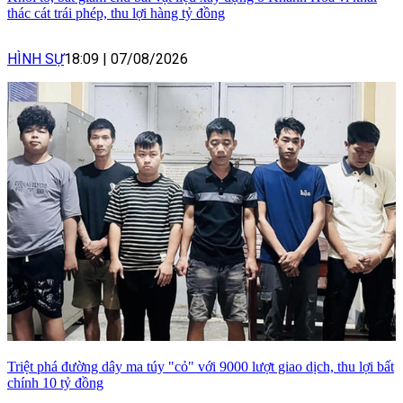
thác cát trái phép, thu lợi hàng tỷ đồng
HÌNH SỰ
18:09
|
07/08/2026
Triệt phá đường dây ma túy "cỏ" với 9000 lượt giao dịch, thu lợi bất
chính 10 tỷ đồng