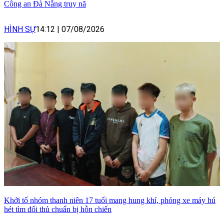
Công an Đà Nẵng truy nã
HÌNH SỰ
14:12
|
07/08/2026
Khởi tố nhóm thanh niên 17 tuổi mang hung khí, phóng xe máy hú
hét tìm đối thủ chuẩn bị hỗn chiến