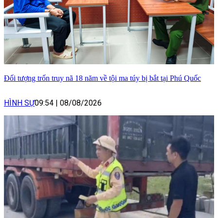
Đối tượng trốn truy nã 18 năm về tội ma túy bị bắt tại Phú Quốc
HÌNH SỰ
09:54
|
08/08/2026