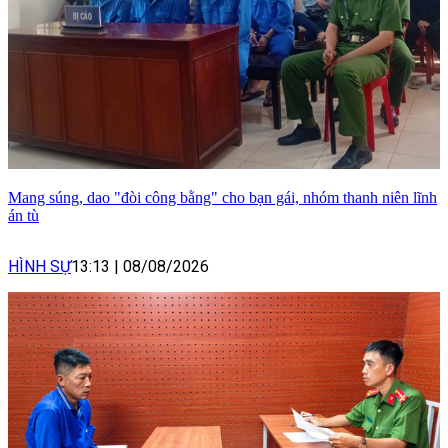
Mang súng, dao "đòi công bằng" cho bạn gái, nhóm thanh niên lĩnh
án tù
HÌNH SỰ
13:13
|
08/08/2026