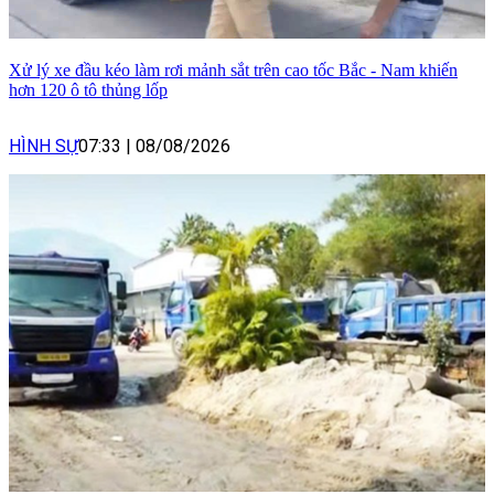
Xử lý xe đầu kéo làm rơi mảnh sắt trên cao tốc Bắc - Nam khiến
hơn 120 ô tô thủng lốp
HÌNH SỰ
07:33
|
08/08/2026