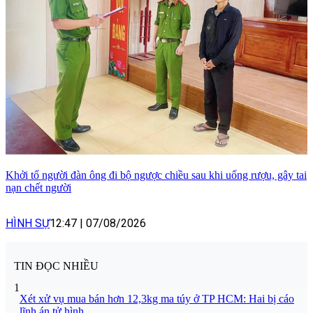
Khởi tố người đàn ông đi bộ ngược chiều sau khi uống rượu, gây tai
nạn chết người
HÌNH SỰ
12:47
|
07/08/2026
TIN ĐỌC NHIỀU
1
Xét xử vụ mua bán hơn 12,3kg ma túy ở TP HCM: Hai bị cáo
lĩnh án tử hình