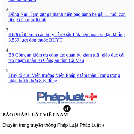
2
Đồng Nai: Tạm giữ gã thanh niên bạo hành bé gái 11 tuổi con
riêng của người tình
3
Khởi tố thêm 6 cán bộ y tế ở Đắk Lắk liên quan vụ lập khống
3.539 lượt đơn thuốc BHYT
4
Bộ Công an kiểm tra công tác quản lý, giam giữ, giáo dục cải
tạo phạm nhân tại Công an tỉnh Cà Mau
5
Truy tố cựu Viện trưởng Viện Pháp y tâm thần Trung ương
nhận hối lộ hơn 8 tỷ đồng
BÁO PHÁP LUẬT VIỆT NAM
Chuyên trang truyền thông Pháp Luật Pháp Luật +