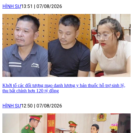
HÌNH SỰ
13:51
|
07/08/2026
Khởi tố các đối tượng mạo danh lương y bán thuốc hỗ trợ sinh lý,
thu bất chính hơn 120 tỷ đồng
HÌNH SỰ
12:50
|
07/08/2026