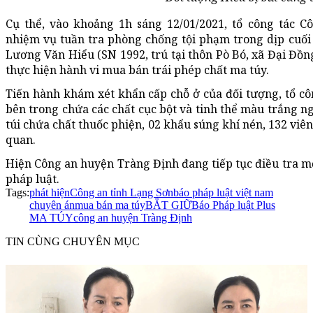
Cụ thể, vào khoảng 1h sáng 12/01/2021, tổ công tác 
nhiệm vụ tuần tra phòng chống tội phạm trong dịp cuối 
Lương Văn Hiểu (SN 1992, trú tại thôn Pò Bó, xã Đại Đồ
thực hiện hành vi mua bán trái phép chất ma túy.
Tiến hành khám xét khẩn cấp chỗ ở của đối tượng, tổ côn
bên trong chứa các chất cục bột và tinh thể màu trắng ngh
túi chứa chất thuốc phiện, 02 khẩu súng khí nén, 132 viên
quan.
Hiện Công an huyện Tràng Định đang tiếp tục điều tra mở
pháp luật.
Tags:
phát hiện
Công an tỉnh Lạng Sơn
báo pháp luật việt nam
chuyên án
mua bán ma túy
BẮT GIỮ
Báo Pháp luật Plus
MA TÚY
công an huyện Tràng Định
TIN CÙNG CHUYÊN MỤC