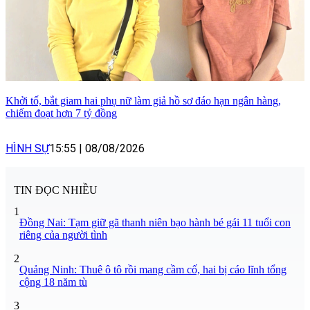
Khởi tố, bắt giam hai phụ nữ làm giả hồ sơ đáo hạn ngân hàng,
chiếm đoạt hơn 7 tỷ đồng
HÌNH SỰ
15:55
|
08/08/2026
TIN ĐỌC NHIỀU
1
Đồng Nai: Tạm giữ gã thanh niên bạo hành bé gái 11 tuổi con
riêng của người tình
2
Quảng Ninh: Thuê ô tô rồi mang cầm cố, hai bị cáo lĩnh tổng
cộng 18 năm tù
3