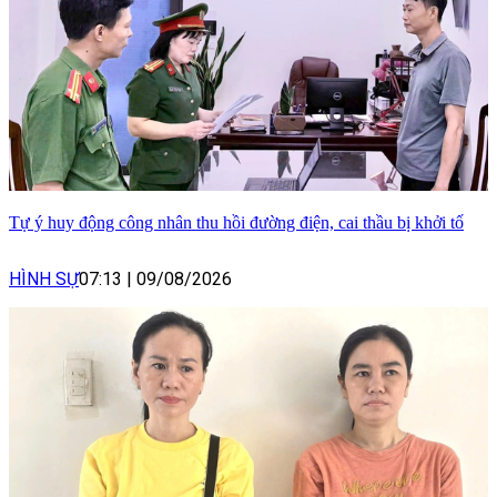
Tự ý huy động công nhân thu hồi đường điện, cai thầu bị khởi tố
HÌNH SỰ
07:13
|
09/08/2026