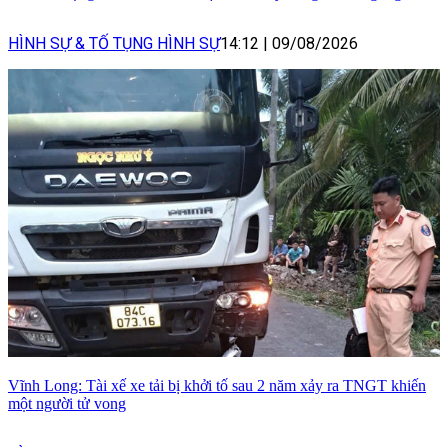
HÌNH SỰ & TỐ TỤNG HÌNH SỰ
14:12
|
09/08/2026
Vĩnh Long: Tài xế xe tải bị khởi tố sau 2 năm xảy ra TNGT khiến
một người tử vong