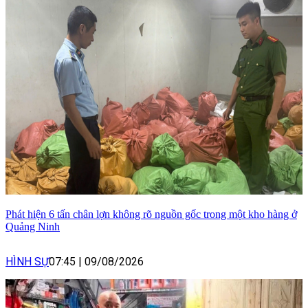
Phát hiện 6 tấn chân lợn không rõ nguồn gốc trong một kho hàng ở
Quảng Ninh
HÌNH SỰ
07:45
|
09/08/2026