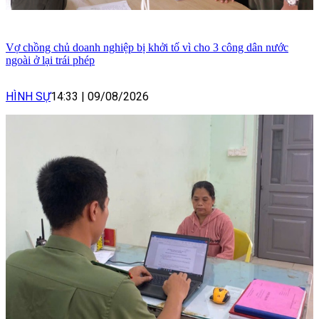
Vợ chồng chủ doanh nghiệp bị khởi tố vì cho 3 công dân nước
ngoài ở lại trái phép
HÌNH SỰ
14:33
|
09/08/2026