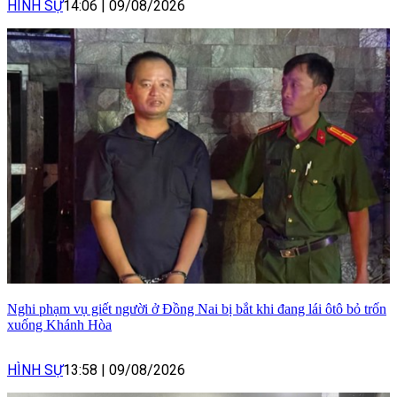
HÌNH SỰ
14:06
|
09/08/2026
Nghi phạm vụ giết người ở Đồng Nai bị bắt khi đang lái ôtô bỏ trốn
xuống Khánh Hòa
HÌNH SỰ
13:58
|
09/08/2026