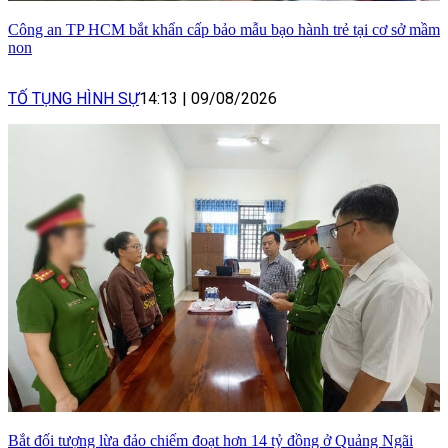
Công an TP HCM bắt khẩn cấp bảo mẫu bạo hành trẻ tại cơ sở mầm
non
TỐ TỤNG HÌNH SỰ
14:13
|
09/08/2026
Bắt đối tượng lừa đảo chiếm đoạt hơn 14 tỷ đồng ở Quảng Ngãi