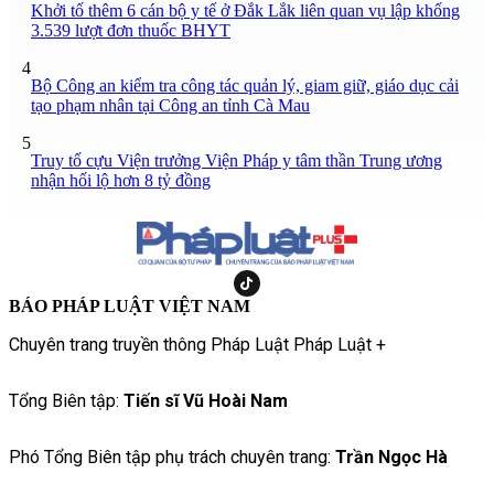
Khởi tố thêm 6 cán bộ y tế ở Đắk Lắk liên quan vụ lập khống
3.539 lượt đơn thuốc BHYT
4
Bộ Công an kiểm tra công tác quản lý, giam giữ, giáo dục cải
tạo phạm nhân tại Công an tỉnh Cà Mau
5
Truy tố cựu Viện trưởng Viện Pháp y tâm thần Trung ương
nhận hối lộ hơn 8 tỷ đồng
BÁO PHÁP LUẬT VIỆT NAM
Chuyên trang truyền thông Pháp Luật Pháp Luật +
Tổng Biên tập:
Tiến sĩ Vũ Hoài Nam
Phó Tổng Biên tập phụ trách chuyên trang:
Trần Ngọc Hà