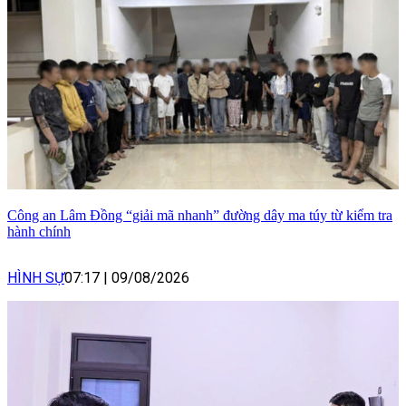
Công an Lâm Đồng “giải mã nhanh” đường dây ma túy từ kiểm tra
hành chính
HÌNH SỰ
07:17
|
09/08/2026