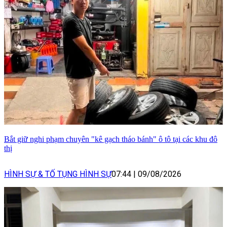
Bắt giữ nghi phạm chuyên "kê gạch tháo bánh" ô tô tại các khu đô
thị
HÌNH SỰ & TỐ TỤNG HÌNH SỰ
07:44
|
09/08/2026