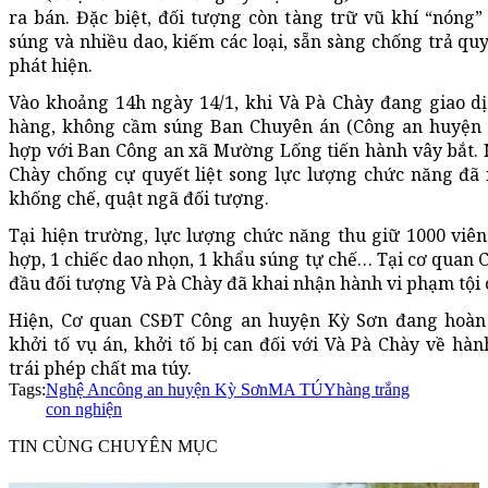
ra bán. Đặc biệt, đối tượng còn tàng trữ vũ khí “nóng”
súng và nhiều dao, kiếm các loại, sẵn sàng chống trả quyế
phát hiện.
Vào khoảng 14h ngày 14/1, khi Và Pà Chày đang giao d
hàng, không cầm súng Ban Chuyên án (Công an huyện 
hợp với Ban Công an xã Mường Lống tiến hành vây bắt.
Chày chống cự quyết liệt song lực lượng chức năng đã
khống chế, quật ngã đối tượng.
Tại hiện trường, lực lượng chức năng thu giữ 1000 viê
hợp, 1 chiếc dao nhọn, 1 khẩu súng tự chế… Tại cơ quan 
đầu đối tượng Và Pà Chày đã khai nhận hành vi phạm tội 
Hiện, Cơ quan CSĐT Công an huyện Kỳ Sơn đang hoàn 
khởi tố vụ án, khởi tố bị can đối với Và Pà Chày về hà
trái phép chất ma túy.
Tags:
Nghệ An
công an huyện Kỳ Sơn
MA TÚY
hàng trắng
con nghiện
TIN CÙNG CHUYÊN MỤC