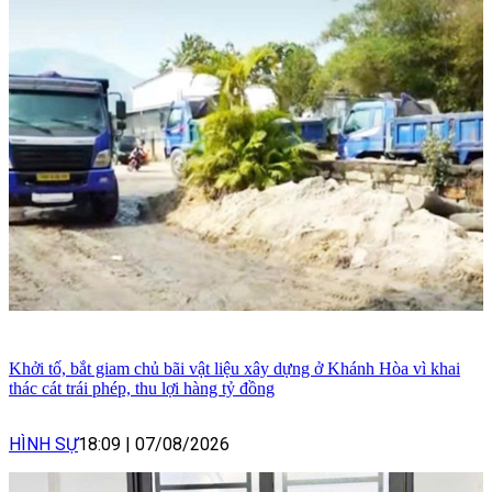
Khởi tố, bắt giam chủ bãi vật liệu xây dựng ở Khánh Hòa vì khai
thác cát trái phép, thu lợi hàng tỷ đồng
HÌNH SỰ
18:09
|
07/08/2026