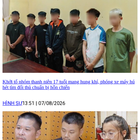
Khởi tố nhóm thanh niên 17 tuổi mang hung khí, phóng xe máy hú
hét tìm đối thủ chuẩn bị hỗn chiến
HÌNH SỰ
13:51
|
07/08/2026