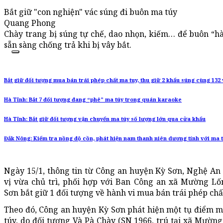
Bắt giữ "con nghiện" vác súng đi buôn ma túy
Quang Phong
Chày trang bị súng tự chế, dao nhọn, kiếm… để buôn “h
sẵn sàng chống trả khi bị vây bắt.
Bắt giữ đối tượng mua bán trái phép chất ma tuy, thu giữ 2 khẩu súng cùng 132
Hà Tĩnh: Bắt 7 đối tượng đang “phê” ma túy trong quán karaoke
Hà Tĩnh: Bắt giữ đối tượng vận chuyển ma túy số lượng lớn qua cửa khẩu
Đắk Nông: Kiểm tra nồng độ cồn, phát hiện nam thanh niên dương tính với ma 
Ngày 15/1, thông tin từ Công an huyện Kỳ Sơn, Nghệ An 
vị vừa chủ trì, phối hợp với Ban Công an xã Mường Lố
Sơn bắt giữ 1 đối tượng về hành vi mua bán trái phép chấ
Theo đó, Công an huyện Kỳ Sơn phát hiện một tụ điểm 
túy, do đối tượng Và Pà Chày (SN 1966, trú tại xã Mườn