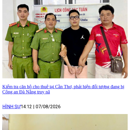
Kiểm tra căn hộ cho thuê tại Cần Thơ, phát hiện đối tượng đang bị
Công an Đà Nẵng truy nã
HÌNH SỰ
14:12
|
07/08/2026