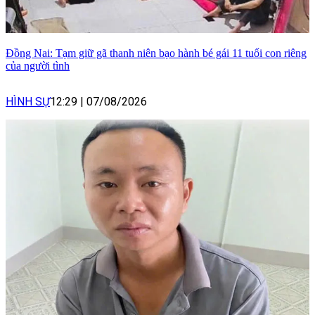
Đồng Nai: Tạm giữ gã thanh niên bạo hành bé gái 11 tuổi con riêng
của người tình
HÌNH SỰ
12:29
|
07/08/2026