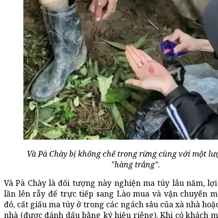
Và Pà Chày bị khống chế trong rừng cùng với một lư
"hàng trắng".
Và Pà Chày là đối tượng này nghiện ma túy lâu năm, l
lần lên rẫy để trực tiếp sang Lào mua và vận chuyển m
đó, cất giấu ma túy ở trong các ngách sâu của xà nhà hoặ
nhà (được đánh dấu bằng ký hiệu riêng). Khi có khách m