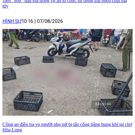
Tiến "Bịp" hầu tòa trong vụ án tổ chức sử dụng trái phép chất ma
túy
HÌNH SỰ
10:16
|
07/08/2026
Công an điều tra vụ người phụ nữ bị tấn công bằng hung khí tại chợ
Hòa Long