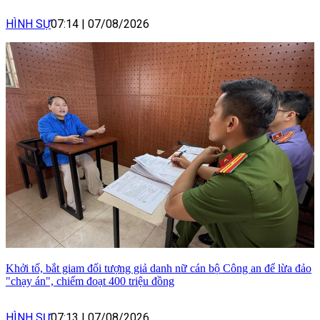
HÌNH SỰ
07:14
|
07/08/2026
Khởi tố, bắt giam đối tượng giả danh nữ cán bộ Công an để lừa đảo
"chạy án", chiếm đoạt 400 triệu đồng
HÌNH SỰ
07:13
|
07/08/2026