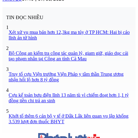
TIN ĐỌC NHIỀU
1
Xét xử vụ mua bán hơn 12,3kg ma túy ở TP HCM: Hai bị cáo
lĩnh án tử hình
2
Bộ Công an kiểm tra công tác quản lý, giam giữ, giáo dục cải
tạo phạm nhân tại Công an tỉnh Cà Mau
3
Truy tố cựu Viện trưởng Viện Pháp y tâm thần Trung ương
nhận hối lộ hơn 8 tỷ đồng
4
Cựu kế toán bưu điện lĩnh 13 năm tù vì chiếm đoạt hơn 1,1 tỷ
đồng tiền chi trả an sinh
5
Khởi tố thêm 6 cán bộ y tế ở Đắk Lắk liên quan vụ lập khống
3.539 lượt đơn thuốc BHYT