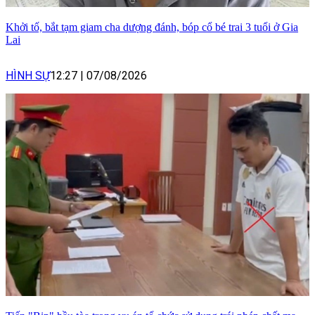
Khởi tố, bắt tạm giam cha dượng đánh, bóp cổ bé trai 3 tuổi ở Gia
Lai
HÌNH SỰ
12:27
|
07/08/2026