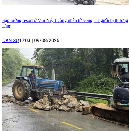
Sập tường resort ở Mũi Né, 1 công nhân tử vong, 1 người bị thương
nặng
DÂN SỰ
17:03
|
09/08/2026