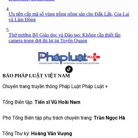
4
Ưu tiên cấp mã số vùng trồng nông sản cho Đắk Lắk, Gia Lai
và Lâm Đồng
5
Thứ trưởng Bộ Giáo dục và Đào tạo: Không cần thiết lắp
camera trong đợt thi lại tại Tuyên Quang
BÁO PHÁP LUẬT VIỆT NAM
Chuyên trang truyền thông Pháp Luật Pháp Luật +
Tổng Biên tập:
Tiến sĩ Vũ Hoài Nam
Phó Tổng Biên tập phụ trách chuyên trang:
Trần Ngọc Hà
Tổng Thư ký:
Hoàng Văn Vượng