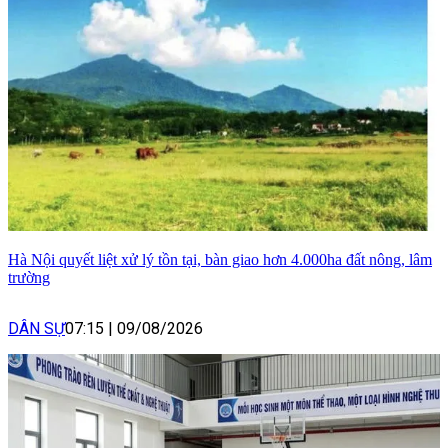
Hà Nội quyết liệt xử lý tồn tại, bàn giao hơn 4.000ha đất nông, lâm
trường
DÂN SỰ
07:15
|
09/08/2026