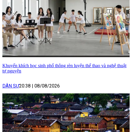
Khuyến khích học sinh phổ thông rèn luyện thể thao và nghệ thuật
tự nguyện
DÂN SỰ
20:38
|
08/08/2026