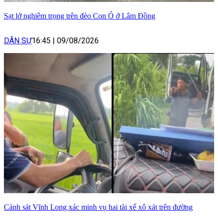
Sạt lở nghiêm trọng trên đèo Con Ó ở Lâm Đồng
DÂN SỰ
16:45
|
09/08/2026
Cảnh sát Vĩnh Long xác minh vụ hai tài xế xô xát trên đường