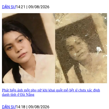
DÂN SỰ
14:21
|
09/08/2026
Phát hiện ảnh một phụ nữ khi khai quật mộ liệt sĩ chưa xác định
danh tính ở Đà Nẵng
DÂN SỰ
14:18
|
09/08/2026