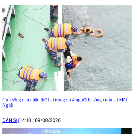
Cứu sống nạn nhân thứ hai trong vụ 4 người bị sóng cuốn tại Mũi
Nghê
DÂN SỰ
14:10
|
09/08/2026