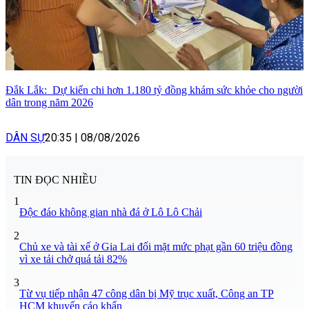
Đắk Lắk: Dự kiến chi hơn 1.180 tỷ đồng khám sức khỏe cho người
dân trong năm 2026
DÂN SỰ
20:35
|
08/08/2026
TIN ĐỌC NHIỀU
1
Độc đáo không gian nhà đá ở Lô Lô Chải
2
Chủ xe và tài xế ở Gia Lai đối mặt mức phạt gần 60 triệu đồng
vì xe tải chở quá tải 82%
3
Từ vụ tiếp nhận 47 công dân bị Mỹ trục xuất, Công an TP
HCM khuyến cáo khẩn