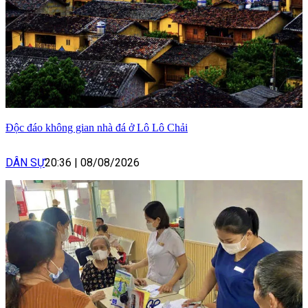
Độc đáo không gian nhà đá ở Lô Lô Chải
DÂN SỰ
20:36
|
08/08/2026