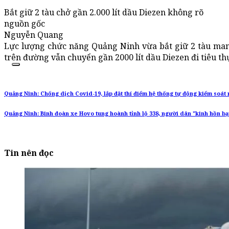
Bắt giữ 2 tàu chở gần 2.000 lít dầu Diezen không rõ
nguồn gốc
Nguyễn Quang
Lực lượng chức năng Quảng Ninh vừa bắt giữ 2 tàu ma
trên đường vẫn chuyển gần 2000 lít dầu Diezen đi tiêu th
Quảng Ninh: Chống dịch Covid-19, lắp đặt thí điểm hệ thống tự động kiểm soát 
Quảng Ninh: Binh đoàn xe Hovo tung hoành tỉnh lộ 338, người dân "kinh hồn bạ
Tin nên đọc