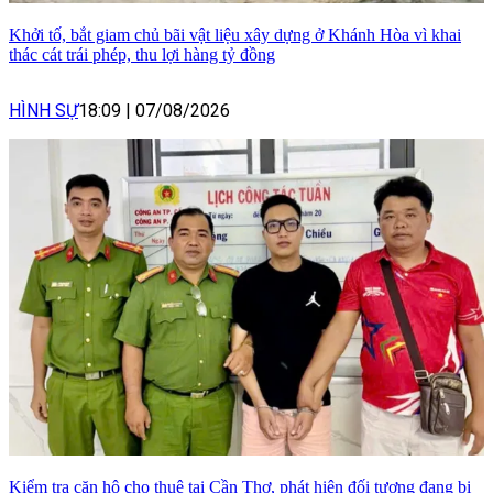
Khởi tố, bắt giam chủ bãi vật liệu xây dựng ở Khánh Hòa vì khai
thác cát trái phép, thu lợi hàng tỷ đồng
HÌNH SỰ
18:09
|
07/08/2026
Kiểm tra căn hộ cho thuê tại Cần Thơ, phát hiện đối tượng đang bị