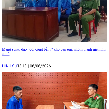
Mang súng, dao "đòi công bằng" cho bạn gái, nhóm thanh niên lĩnh
án tù
HÌNH SỰ
13:13
|
08/08/2026