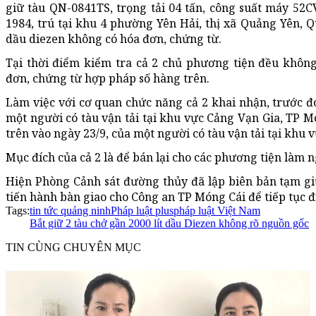
giữ tàu QN-0841TS, trọng tải 04 tấn, công suất máy 52
1984, trú tại khu 4 phường Yên Hải, thị xã Quảng Yên, 
dầu diezen không có hóa đơn, chứng từ.
Tại thời điểm kiểm tra cả 2 chủ phương tiện đều khôn
đơn, chứng từ hợp pháp số hàng trên.
Làm việc với cơ quan chức năng cả 2 khai nhận, trước đ
một người có tàu vận tải tại khu vực Cảng Vạn Gia, TP M
trên vào ngày 23/9, của một người có tàu vận tải tại khu
Mục đích của cả 2 là để bán lại cho các phương tiện làm 
Hiện Phòng Cảnh sát đường thủy đã lập biên bản tạm gi
tiến hành bàn giao cho Công an TP Móng Cái để tiếp tục đ
Tags:
tin tức quảng ninh
Pháp luật plus
pháp luật Việt Nam
Bắt giữ 2 tàu chở gần 2000 lít dầu Diezen không rõ nguồn gốc
TIN CÙNG CHUYÊN MỤC