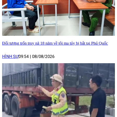
Đối tượng trốn truy nã 18 năm về tội ma túy bị bắt tại Phú Quốc
HÌNH SỰ
09:54
|
08/08/2026