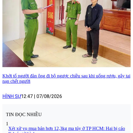
Khởi tố người đàn ông đi bộ ngược chiều sau khi uống rượu, gây tai
nạn chết người
HÌNH SỰ
12:47
|
07/08/2026
TIN ĐỌC NHIỀU
1
Xét xử vụ mua bán hơn 12,3kg ma túy ở TP HCM: Hai bị cáo