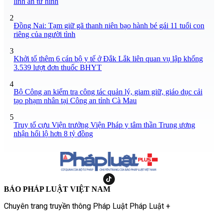
lĩnh án tử hình
2
Đồng Nai: Tạm giữ gã thanh niên bạo hành bé gái 11 tuổi con
riêng của người tình
3
Khởi tố thêm 6 cán bộ y tế ở Đắk Lắk liên quan vụ lập khống
3.539 lượt đơn thuốc BHYT
4
Bộ Công an kiểm tra công tác quản lý, giam giữ, giáo dục cải
tạo phạm nhân tại Công an tỉnh Cà Mau
5
Truy tố cựu Viện trưởng Viện Pháp y tâm thần Trung ương
nhận hối lộ hơn 8 tỷ đồng
BÁO PHÁP LUẬT VIỆT NAM
Chuyên trang truyền thông Pháp Luật Pháp Luật +