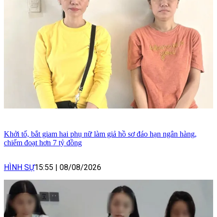
Khởi tố, bắt giam hai phụ nữ làm giả hồ sơ đáo hạn ngân hàng,
chiếm đoạt hơn 7 tỷ đồng
HÌNH SỰ
15:55
|
08/08/2026