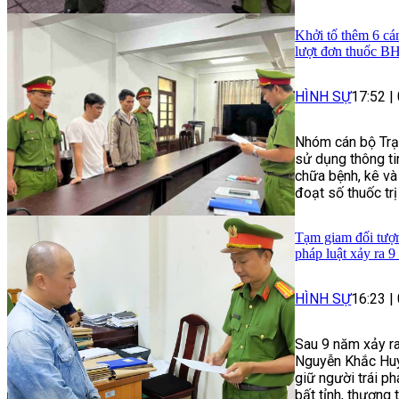
Khởi tố thêm 6 cá
lượt đơn thuốc 
HÌNH SỰ
17:52
|
Nhóm cán bộ Trạ
sử dụng thông t
chữa bệnh, kê và
đoạt số thuốc trị
Tạm giam đối tượng
pháp luật xảy ra 9
HÌNH SỰ
16:23
|
Sau 9 năm xảy ra
Nguyễn Khắc Huy 
giữ người trái p
bất tỉnh, thương 