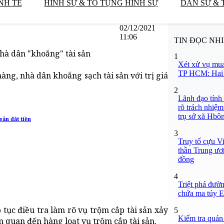
NH TẾ
HÌNH SỰ & TỐ TỤNG HÌNH SỰ
DÂN SỰ & 
02/12/2021
11:06
TIN ĐỌC NH
nhà dân "khoắng" tài sản
1
Xét xử vụ mua
TP HCM: Hai b
àng, nhà dân khoắng sạch tài sản với trị giá
2
Lãnh đạo tỉnh
rõ trách nhiệm
trụ sở xã Hbô
sản đắt tiền
3
Truy tố cựu V
thần Trung ươ
đồng
4
Triệt phá đườn
chứa ma túy Et
tục điều tra làm rõ vụ trộm cắp tài sản xảy
5
Kiểm tra quán
ên quan đến hàng loạt vụ trộm cắp tài sản.