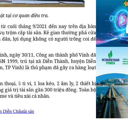
t tại cơ quan điều tra.
 từ cuối tháng 9/2021 đến nay trên địa bàn
vụ trộm cắp tài sản. Kẻ gian thường phá cửa
 dân, lợi dụng không có người trông coi để
minh, ngày 30/11, Công an thành phố Vinh đã
SN 1999, trú tại xã Diễn Thành, huyện Diễn
, TP Vinh) là thủ phạm đã gây ra hàng loạt
hoại, 5 ti vi, 1 loa kéo, 2 âm ly, 2 thiết bị
g giá trị tài sản gần 300 triệu đồng. Toàn bộ
me và tiêu xài cá nhân.
n Diễn Châu
tài sản