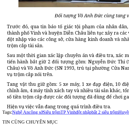
Đối tượng Võ Anh Đức cùng tang vậ
Trước đó, qua tin báo tố giác tội phạm của nhân dân,
thành phố Vinh và huyện Diễn Châu liên tục xảy ra các 
đột nhập vào các công sở, cửa hàng kinh doanh và nhà
trộm cắp tài sản.
Sau một thời gian xác lập chuyên án và điều tra, xác 
tiến hành bắt giữ 2 đối tượng gồm: Nguyễn Đức Thi (
Châu) và Võ Anh Đức (SN 1993, trú tại phường Cửa Nam
vụ trộm cắp nói trên.
Tang vật thu giữ gồm: 5 xe máy, 1 xe đạp điện, 10 điện t
chỉnh âm, 4 máy tính xách tay và nhiều tài sản khác, tổn
số tiền trộm cắp được các đối tượng đã dùng để chơi ga
Hiện vụ việc vẫn đang trong quá trình điều tra.
Tags:
Nghệ An
công sở
Siêu trộm
TP Vinh
đột nhập
bắt 2 siêu trộm
Huyệ
TIN CÙNG CHUYÊN MỤC