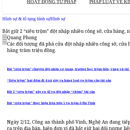
HOẠT ĐỘNG TƯ PHÁP
PHÁP LUẬT VỀ KI
Hình sự & tố tụng hình sự
Hình sự
Bắt giữ 2 “siêu trộm” đột nhập nhiều công sở, cửa hàng, 
Quang Phong
Các đối tượng đã phá cửa đột nhập nhiều công sở, cửa h
hàng trăm triệu đồng.
Bắt "siêu trộm" chuyên đột nhập cơ quan, trường học trộm tiền, vàng và tài 
“Siêu trộm” hai đêm đi 4 xã gây ra hàng loạt vụ trộm cắp tài sản
Bắt 2 “siêu trộm” gây ra 42 vụ đột nhập “chôm” tài sản
Bắt “siêu trộm’’ thực hiện liên tiếp 5 vụ trộm ở Hà Tĩnh
Ngày 2/12, Công an thành phố Vinh, Nghệ An đang tiếp 
ra trên địa bàn, hiện đơn vị đã bắt giữ hai đối tượng li