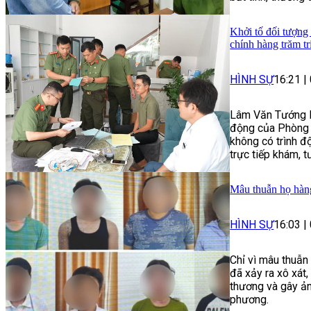
Khởi tố đối tượng
chính hàng trăm t
HÌNH SỰ
16:21
|
Lâm Văn Tướng là
động của Phòng 
không có trình 
trực tiếp khám, t
Mâu thuẫn họ hàng
HÌNH SỰ
16:03
|
Chỉ vì mâu thuẫn
đã xảy ra xô xát
thương và gây ảnh
phương.