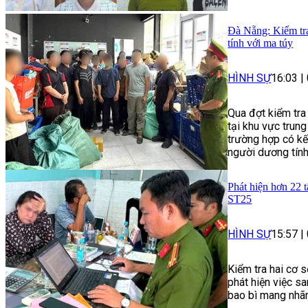
Đà Nẵng: Kiểm tra
tính với ma túy
HÌNH SỰ
16:03
|
Qua đợt kiểm tra
tại khu vực trun
trường hợp có kế
người dương tính
Phát hiện hơn 22 
ST25
HÌNH SỰ
15:57
|
Kiểm tra hai cơ 
phát hiện việc s
bao bì mang nhã