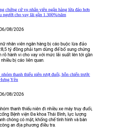
ng chứng cứ vụ nhân viên ngân hàng lừa đảo hơn
ều người cho vay lãi gần 1.300%/năm
06/08/2026
 nữ nhân viên ngân hàng bị cáo buộc lừa đảo
28,5 tỷ đồng phải tạm dừng để bổ sung chứng
 rõ hành vi cho vay với mức lãi suất lên tới gần
hiều bị cáo liên quan.
 nhóm thanh thiếu niên rượt đuổi, hỗn chiến trước
 Hưng Yên
06/08/2026
nhóm thanh thiếu niên đi nhiều xe máy truy đuổi,
cổng Bệnh viện Đa khoa Thái Bình, lực lượng
nh chóng có mặt, khống chế tình hình và bàn
 công an địa phương điều tra.