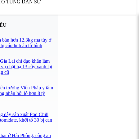
TỐ TỤNG DÂN SỰ
IỀU
 bán hơn 12,3kg ma túy ở
ị cáo lĩnh án tử hình
 Gia Lai chỉ đạo khẩn làm
 vụ chặt hạ 13 cây xanh tại
ng cũ
iện trưởng Viện Pháp y tâm
ng nhận hối lộ hơn 8 tỷ
g dây sản xuất Pod Chill
omidate, khởi tố 30 bị can
 bar ở Hải Phòng, công an