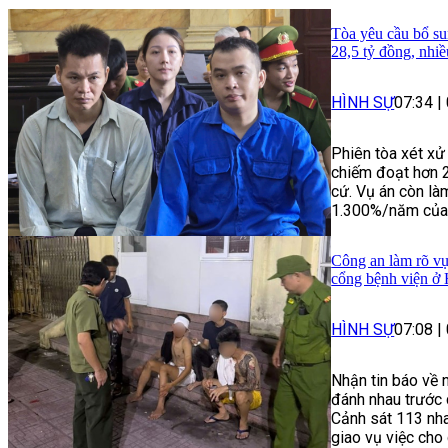
Tòa yêu cầu bổ su
28,5 tỷ đồng, nhi
HÌNH SỰ
07:34
|
Phiên tòa xét xử
chiếm đoạt hơn 
cứ. Vụ án còn làm
1.300%/năm của n
Công an làm rõ vụ
cổng bệnh viện ở
HÌNH SỰ
07:08
|
Nhận tin báo về 
đánh nhau trước 
Cảnh sát 113 nha
giao vụ việc cho