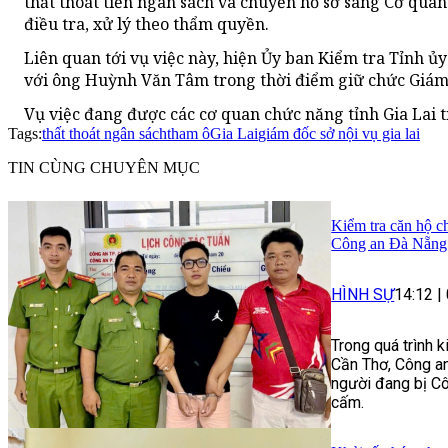
thất thoát tiền ngân sách và chuyển hồ sơ sang Cơ quan đ
điều tra, xử lý theo thẩm quyền.
Liên quan tới vụ việc này, hiện Ủy ban Kiểm tra Tỉnh ủy
với ông Huỳnh Văn Tâm trong thời điểm giữ chức Giám đ
Vụ việc đang được các cơ quan chức năng tỉnh Gia Lai t
Tags:
thất thoát ngân sách
tham ô
Gia Lai
giám đốc sở nội vụ gia lai
TIN CÙNG CHUYÊN MỤC
Kiểm tra căn hộ ch
Công an Đà Nẵng 
HÌNH SỰ
14:12
|
Trong quá trình 
Cần Thơ, Công an
người đang bị Cô
cấm.