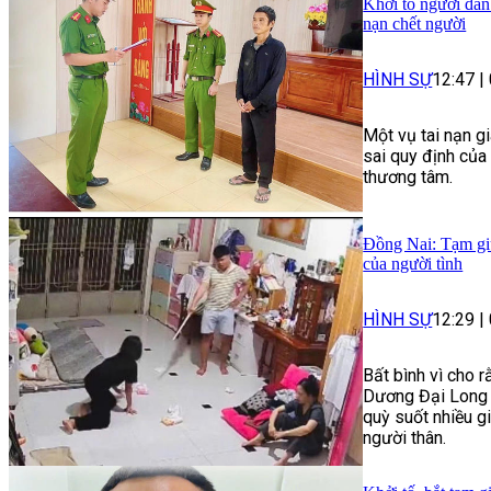
Khởi tố người đàn
nạn chết người
HÌNH SỰ
12:47
|
Một vụ tai nạn g
sai quy định của
thương tâm.
Đồng Nai: Tạm giữ
của người tình
HÌNH SỰ
12:29
|
Bất bình vì cho r
Dương Đại Long 
quỳ suốt nhiều g
người thân.