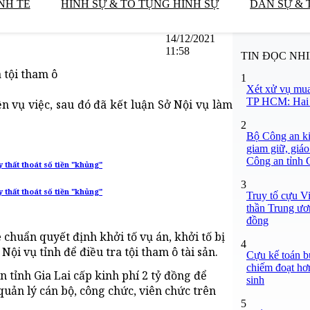
NH TẾ
HÌNH SỰ & TỐ TỤNG HÌNH SỰ
DÂN SỰ & 
14/12/2021
11:58
TIN ĐỌC NH
 tội tham ô
1
Xét xử vụ mua
TP HCM: Hai b
ện vụ việc, sau đó đã kết luận Sở Nội vụ làm
2
Bộ Công an ki
giam giữ, giáo
Công an tỉnh
thất thoát số tiền "khủng"
3
thất thoát số tiền "khủng"
Truy tố cựu V
thần Trung ươ
đồng
 chuẩn quyết định khởi tố vụ án, khởi tố bị
4
ội vụ tỉnh để điều tra tội tham ô tài sản.
Cựu kế toán bư
chiếm đoạt hơn
 tỉnh Gia Lai cấp kinh phí 2 tỷ đồng để
sinh
uản lý cán bộ, công chức, viên chức trên
5