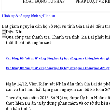
HOẠT ĐỘNG TƯ PHÁP
PHÁP LUẬT VỀ KI
Hình sự & tố tụng hình sự
Hình sự
Bắt giam nguyên cán bộ Sở Nội vụ tỉnh Gia Lai để điều tra
Diệu Nhi
Qua công tác thanh tra, Thanh tra tỉnh Gia Lai phát hi
thất thoát tiền ngân sách...
Cao Bằng: Bắt "nữ quái" cùng đồng bọn ký hợp đồng, mua khống hóa đơn gây 
Cao Bằng: Bắt "nữ quái" cùng đồng bọn ký hợp đồng, mua khống hóa đơn gây 
Ngày 14/12, Viện Kiểm sát Nhân dân tỉnh Gia Lai đã phê
can và thi hành bắt tạm giam nguyên cán bộ kế toán Sở N
Theo đó, vào năm 2016, Sở Nội vụ được Ủy ban Nhân dân
thực hiện Dự án “Xây dựng phần mềm và cơ sở dữ liệu q
địa bàn tỉnh”.