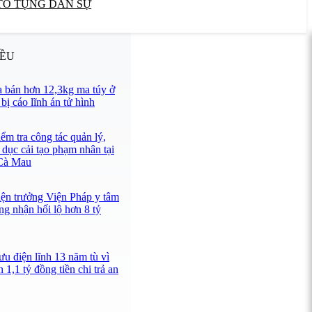
TỐ TỤNG DÂN SỰ
IỀU
 bán hơn 12,3kg ma túy ở
ị cáo lĩnh án tử hình
ểm tra công tác quản lý,
 dục cải tạo phạm nhân tại
 Cà Mau
iện trưởng Viện Pháp y tâm
ng nhận hối lộ hơn 8 tỷ
u điện lĩnh 13 năm tù vì
 1,1 tỷ đồng tiền chi trả an