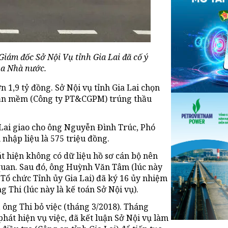
iám đốc Sở Nội Vụ tỉnh Gia Lai đã cố ý
ủa Nhà nước.
 1,9 tỷ đồng. Sở Nội vụ tỉnh Gia Lai chọn
hần mềm (Công ty PT&CGPM) trúng thầu
a Lai giao cho ông Nguyễn Đình Trúc, Phó
nhập liệu là 575 triệu đồng.
t hiện không có dữ liệu hồ sơ cán bộ nên
ơ quan. Sau đó, ông Huỳnh Văn Tâm (lúc này
Tổ chức Tỉnh ủy Gia Lai) đã ký 16 ủy nhiệm
 Thi (lúc này là kế toán Sở Nội vụ).
, ông Thi bỏ việc (tháng 3/2018). Tháng
phát hiện vụ việc, đã kết luận Sở Nội vụ làm