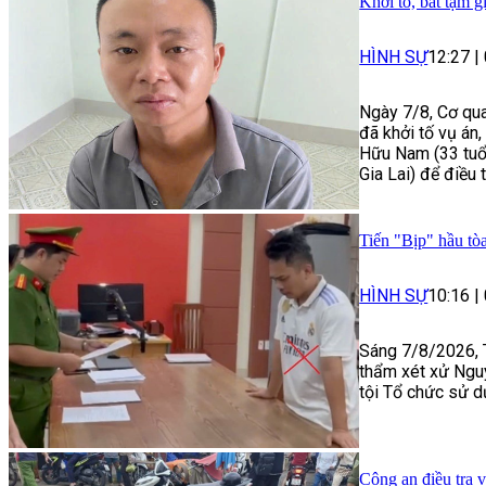
Khởi tố, bắt tạm g
HÌNH SỰ
12:27
|
Ngày 7/8, Cơ qua
đã khởi tố vụ án
Hữu Nam (33 tuổi
Gia Lai) để điều 
Tiến "Bịp" hầu tòa
HÌNH SỰ
10:16
|
Sáng 7/8/2026, 
thẩm xét xử Ngu
tội Tổ chức sử d
Công an điều tra 