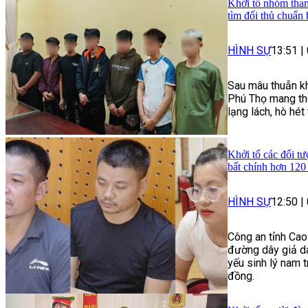
Khởi tố nhóm than
tìm đối thủ chuẩn 
HÌNH SỰ
13:51
|
Sau mâu thuẫn kh
Phú Thọ mang the
lạng lách, hò hé
Khởi tố các đối tư
bất chính hơn 120
HÌNH SỰ
12:50
|
Công an tỉnh Cao
đường dây giả da
yếu sinh lý nam t
đồng.