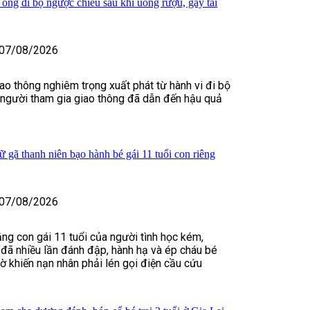
 ông đi bộ ngược chiều sau khi uống rượu, gây tai
07/08/2026
iao thông nghiêm trọng xuất phát từ hành vi đi bộ
 người tham gia giao thông đã dẫn đến hậu quả
 gã thanh niên bạo hành bé gái 11 tuổi con riêng
07/08/2026
ằng con gái 11 tuổi của người tình học kém,
đã nhiều lần đánh đập, hành hạ và ép cháu bé
iờ khiến nạn nhân phải lén gọi điện cầu cứu