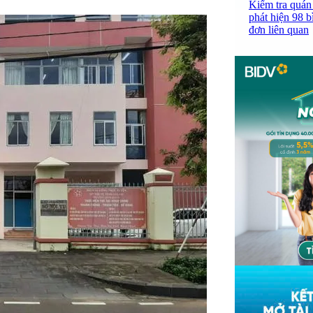
Kiểm tra quán
phát hiện 98 b
đơn liên quan