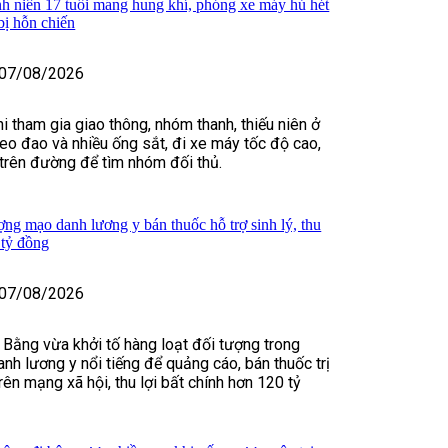
h niên 17 tuổi mang hung khí, phóng xe máy hú hét
bị hỗn chiến
07/08/2026
i tham gia giao thông, nhóm thanh, thiếu niên ở
o đao và nhiều ống sắt, đi xe máy tốc độ cao,
t trên đường để tìm nhóm đối thủ.
ợng mạo danh lương y bán thuốc hỗ trợ sinh lý, thu
 tỷ đồng
07/08/2026
 Bằng vừa khởi tố hàng loạt đối tượng trong
nh lương y nổi tiếng để quảng cáo, bán thuốc trị
rên mạng xã hội, thu lợi bất chính hơn 120 tỷ