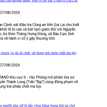
iam cha dượng đánh, bóp cổ bé trai 3 tuổi ở Gia Lai
07/08/2026
n Cảnh sát điều tra Công an tỉnh Gia Lai cho biết
, khởi tố bị can và bắt tạm giam đối với Nguyễn
, trú thôn Thăng Hưng Đông, xã Bàu Cạn, tỉnh
tra về hành vi cố ý gây thương tích.
 trong vụ án tổ chức sử dụng trái phép chất ma túy
07/08/2026
TAND khu vực 6 - Hải Phòng mở phiên tòa sơ
yễn Thành Long (Tiến "Bịp") cùng đồng phạm về
ụng trái phép chất ma túy.
vụ người phụ nữ bị tấn công bằng hung khí tại chợ