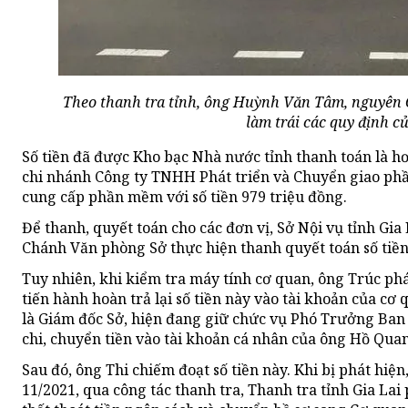
Theo thanh tra tỉnh, ông Huỳnh Văn Tâm, nguyên G
làm trái các quy định c
Số tiền đã được Kho bạc Nhà nước tỉnh thanh toán là hơn
chi nhánh Công ty TNHH Phát triển và Chuyển giao p
cung cấp phần mềm với số tiền 979 triệu đồng.
Để thanh, quyết toán cho các đơn vị, Sở Nội vụ tỉnh Gi
Chánh Văn phòng Sở thực hiện thanh quyết toán số tiền 
Tuy nhiên, khi kiểm tra máy tính cơ quan, ông Trúc phá
tiến hành hoàn trả lại số tiền này vào tài khoản của c
là Giám đốc Sở, hiện đang giữ chức vụ Phó Trưởng Ban 
chi, chuyển tiền vào tài khoản cá nhân của ông Hồ Quang
Sau đó, ông Thi chiếm đoạt số tiền này. Khi bị phát hiện
11/2021, qua công tác thanh tra, Thanh tra tỉnh Gia Lai 