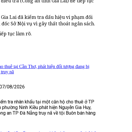
iều tra (Công an tỉnh Gia Lai) để tiếp tục
 Gia Lai đã kiểm tra dấu hiệu vi phạm đối
ốc Sở Nội vụ vì gây thất thoát ngân sách.
iếp tục làm rõ.
o thuê tại Cần Thơ, phát hiện đối tượng đang bị
truy nã
07/08/2026
kiểm tra nhân khẩu tại một căn hộ cho thuê ở TP
 phường Ninh Kiều phát hiện Nguyễn Gia Huy,
ng an TP Đà Nẵng truy nã về tội Buôn bán hàng