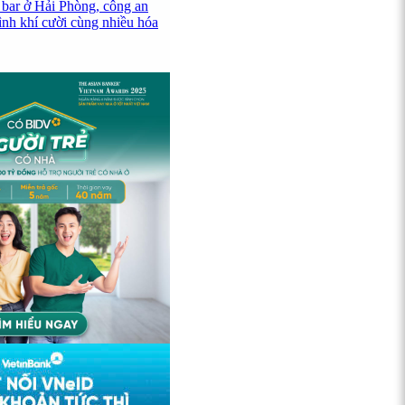
 bar ở Hải Phòng, công an
ình khí cười cùng nhiều hóa