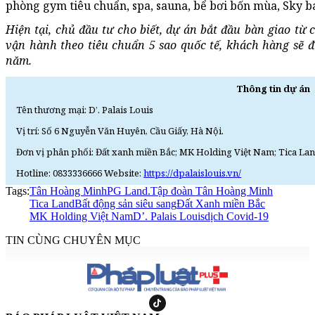
phòng gym tiêu chuẩn, spa, sauna, bể bơi bốn mùa, Sky bar
Hiện tại, chủ đầu tư cho biết, dự án bắt đầu bàn giao từ
vận hành theo tiêu chuẩn 5 sao quốc tế, khách hàng sẽ đ
năm.
Thông tin dự án
Tên thương mại: D’. Palais Louis
Vị trí: Số 6 Nguyễn Văn Huyên, Cầu Giấy, Hà Nội.
Đơn vị phân phối: Đất xanh miền Bắc; MK Holding Việt Nam; Tica Lan
Hotline: 0833336666 Website:
https://dpalaislouis.vn/
Tags:
Tân Hoàng Minh
PG Land.
Tập đoàn Tân Hoàng Minh
Tica Land
Bất động sản siêu sang
Đất Xanh miền Bắc
MK Holding Việt Nam
D’. Palais Louis
dịch Covid-19
TIN CÙNG CHUYÊN MỤC