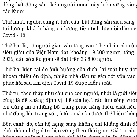
dòng bất động sản “kén người mua” này luôn vững vàng
các lý do:
Thứ nhất, nguồn cung ít hơn cầu, bất động sản siêu sang
tới lượng khách hàng có lượng tiền tích lũy dồi dào n
Covid - 19.
Thứ hai là, số người giàu vẫn tăng cao. Theo báo cáo củ
siêu giàu của Việt Nam đạt khoảng 19.500 người, tăn
2025, dân số siêu giàu sẽ đạt trên 25.800 người.
Thứ ba, hiện tại do ảnh hưởng của dịch, lãi suất huy đ
khoán thiếu ổn định, nhiều nhà đầu tư vẫn rót vốn vào
phục hồi sau khi dịch Covid-19 được kiểm soát.
Thứ tư, theo tháp nhu cầu của con người, nhất là giới si
cũng là để khẳng định vị thế của họ. Trào lưu sống vươ
chỉ dừng lại ở những bộ trang phục hàng hiệu, chất liệ
như đồng hồ, trang sức, ô tô… mà còn được thể hiện thô
Bên cạnh đó, căn hộ hạng sang không chỉ khẳng định đẳ
chủ nhân nhờ giá trị bền vững theo thời gian. Giá trị củ