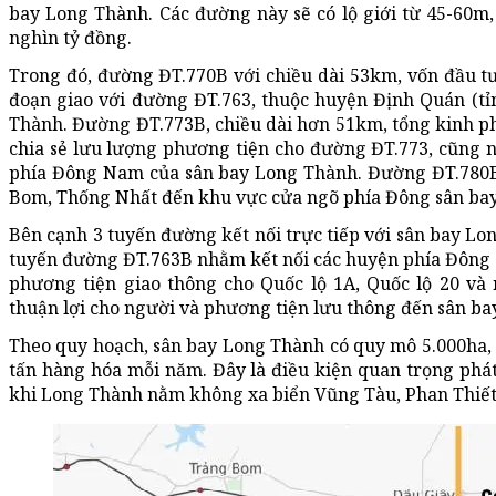
bay Long Thành. Các đường này sẽ có lộ giới từ 45-60m,
nghìn tỷ đồng.
Trong đó, đường ĐT.770B với chiều dài 53km, vốn đầu t
đoạn giao với đường ĐT.763, thuộc huyện Định Quán (tỉ
Thành. Đường ĐT.773B, chiều dài hơn 51km, tổng kinh p
chia sẻ lưu lượng phương tiện cho đường ĐT.773, cũng 
phía Đông Nam của sân bay Long Thành. Đường ĐT.780B 
Bom, Thống Nhất đến khu vực cửa ngõ phía Đông sân ba
Bên cạnh 3 tuyến đường kết nối trực tiếp với sân bay L
tuyến đường ĐT.763B nhằm kết nối các huyện phía Đông c
phương tiện giao thông cho Quốc lộ 1A, Quốc lộ 20 và 
thuận lợi cho người và phương tiện lưu thông đến sân b
Theo quy hoạch, sân bay Long Thành có quy mô 5.000ha, c
tấn hàng hóa mỗi năm. Đây là điều kiện quan trọng phát
khi Long Thành nằm không xa biển Vũng Tàu, Phan Thiế