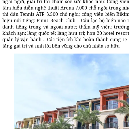
nghỉ ngơi, giải trí tới chăm sóc sức khỏe như: Công viên
tâm biểu diễn nghệ thuật Arena 7.000 chỗ ngồi trong nh
thi đấu Tennis ATP 3.500 chỗ ngồi; công viên biển Bik
hiệu nổi tiếng: Finns Beach Club – Câu lạc bộ biển náo 
danh tiếng trong và ngoài nước; thẩm mỹ viện; trường
khách sạn; làng quốc tế; làng hưu trí; hơn 20 hotel reso
quản lý vận hành… Các tiện ích khi hoàn thành cũng s
tăng giá trị và sinh lời bền vững cho chủ nhân sở hữu.