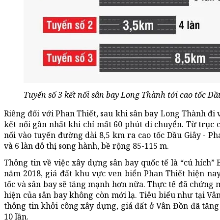
Tuyến số 3 kết nối sân bay Long Thành tới cao tốc Dầ
Riêng đối với Phan Thiết, sau khi sân bay Long Thành đi 
kết nối gần nhất khi chỉ mất 60 phút di chuyển. Từ trục 
nối vào tuyến đường dài 8,5 km ra cao tốc Dầu Giây - Ph
và 6 làn đô thị song hành, bề rộng 85-115 m.
Thông tin về việc xây dựng sân bay quốc tế là “cú hích”
năm 2018, giá đất khu vực ven biển Phan Thiết hiện nay 
tốc và sân bay sẽ tăng mạnh hơn nữa. Thực tế đã chứng m
hiện của sân bay không còn mới lạ. Tiêu biểu như tại V
thông tin khởi công xây dựng, giá đất ở Vân Đồn đã tăng
10 lần.