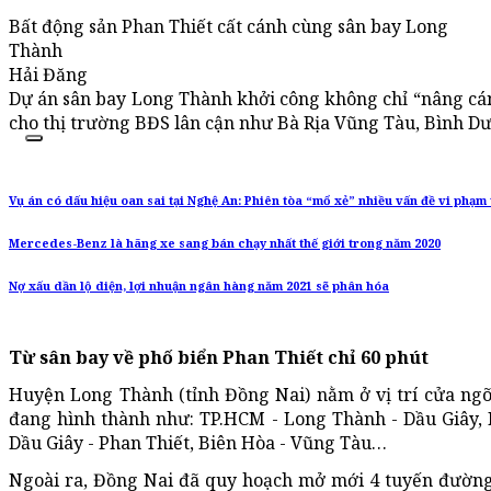
Bất động sản Phan Thiết cất cánh cùng sân bay Long
Thành
Hải Đăng
Dự án sân bay Long Thành khởi công không chỉ “nâng cán
cho thị trường BĐS lân cận như Bà Rịa Vũng Tàu, Bình D
Vụ án có dấu hiệu oan sai tại Nghệ An: Phiên tòa “mổ xẻ” nhiều vấn đề vi phạm 
Mercedes-Benz là hãng xe sang bán chạy nhất thế giới trong năm 2020
Nợ xấu dần lộ diện, lợi nhuận ngân hàng năm 2021 sẽ phân hóa
Từ sân bay về phố biển Phan Thiết chỉ 60 phút
Huyện Long Thành (tỉnh Đồng Nai) nằm ở vị trí cửa ngõ
đang hình thành như: TP.HCM - Long Thành - Dầu Giây, 
Dầu Giây - Phan Thiết, Biên Hòa - Vũng Tàu…
Ngoài ra, Đồng Nai đã quy hoạch mở mới 4 tuyến đường