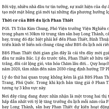
Bởi vậy, nhiều nhà đầu tư tin tưởng, sự xuất hiện của dự
tạo một mặt bằng giá mới tại những địa phương hưởng lợi
Thời cơ của BĐS du lịch Phan Thiết
PGS. TS Trần Kim Chung, Phó Viện trưởng Viện Nghiên c
trong phạm vi 30km từ trung tâm sân bay Long Thành, các
bay, trong đó đặc biệt phải kể đến Phan Thiết, Bình Thu
triển kinh tế biển nói chung cũng như BĐS du lịch nói riê
BĐS Phan Thiết thời gian gần đây là cái tên đầy mời gọi
đầu tư miền Bắc. Lý do trước tiên, Phan Thiết sở hữu ti
trắng, đồi cát lộng gió, văn hóa Chăm lâu đời… Quy hoạch
năm 2020, tầm nhìn đến năm 2030 cũng định hướng TP Phan
Lý do thứ hai quan trọng không kém là giá BĐS Phan Th
Trang, Phú Quốc. Trong khi kịch bản tăng giá ở Phan T
tương tự 3 khu vực này.
Nơi đây cũng đang được nhìn nhận là một trong hai thị
hấp dẫn nhất với tỷ lệ tăng trưởng du lịch mỗi năm của P
bay Long Thành, sân bay Phan Thiết dự kiến hoạt độ