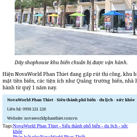
Dãy shophouse khu biển chuẩn bị được vận hành.
Hiện NovaWorld Phan Thiet đang gấp rút thi công, khu biể
mặt tiền biển, các tiện ích như Quảng trường biển, nhà
hành từ quý 1 năm nay.
NovaWorld Phan Thiet - Siêu thành phố biển - du lịch - sức khỏe
Liên hệ: 0938 221 226
Website: novaworldphanthiet.com.vn
Tags:
NovaWorld Phan Thiet - Siêu thành phố biển - du lịch - sức
khỏe
Pháp luật plus
NovaWorld Phan Thiết