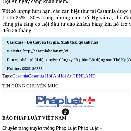
Hội An ngày càng khan hiếm.
Với số lượng hữu hạn, các căn biệt thự tại Casamia được 
trị từ 25% - 30% trong những năm tới. Ngoài ra, chủ đ
cũng gia tăng cơ hội đầu tư cho khách hàng khi hỗ trợ v
đến 36 tháng.
Casamia - Du thuyền tại gia, Sinh thái quanh nhà
Website: http://casamiahoian.vn/vi
Đơn vị phân phối độc quyền: Công ty Cổ phần Bất động sản Thế Kỷ (C
Hotline: 0939156888
Tags:
Casamia
Casamia Hội An
Hội An
CENLAND
TIN CÙNG CHUYÊN MỤC
BÁO PHÁP LUẬT VIỆT NAM
Chuyên trang truyền thông Pháp Luật Pháp Luật +