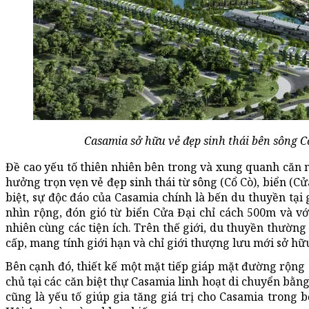
Casamia sở hữu vẻ đẹp sinh thái bên sông C
Đề cao yếu tố thiên nhiên bên trong và xung quanh căn n
hưởng trọn vẹn vẻ đẹp sinh thái từ sông (Cổ Cò), biển (C
biệt, sự độc đáo của Casamia chính là bến du thuyền tạ
nhìn rộng, đón gió từ biển Cửa Đại chỉ cách 500m và vớ
nhiên cùng các tiện ích. Trên thế giới, du thuyền thườn
cấp, mang tính giới hạn và chỉ giới thượng lưu mới sở hữ
Bên cạnh đó, thiết kế một mặt tiếp giáp mặt đường rộng 
chủ tại các căn biệt thự Casamia linh hoạt di chuyển bằn
cũng là yếu tố giúp gia tăng giá trị cho Casamia trong 