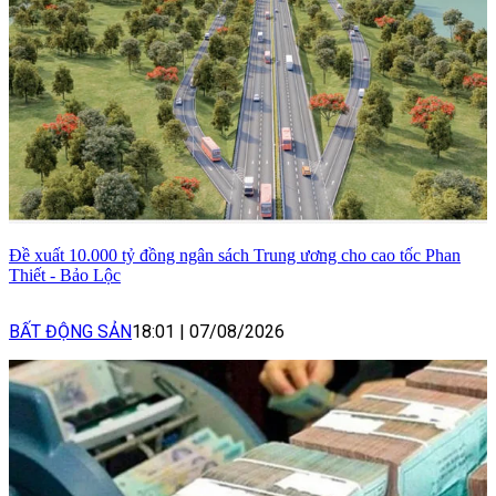
Đề xuất 10.000 tỷ đồng ngân sách Trung ương cho cao tốc Phan
Thiết - Bảo Lộc
BẤT ĐỘNG SẢN
18:01
|
07/08/2026