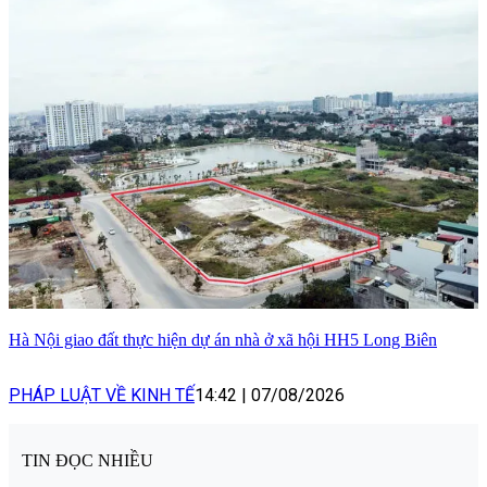
Hà Nội giao đất thực hiện dự án nhà ở xã hội HH5 Long Biên
PHÁP LUẬT VỀ KINH TẾ
14:42
|
07/08/2026
TIN ĐỌC NHIỀU