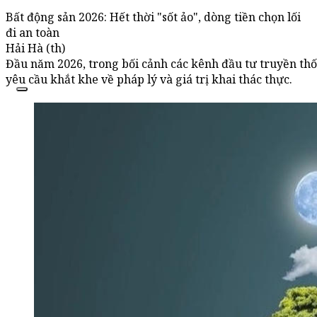
Bất động sản 2026: Hết thời "sốt ảo", dòng tiền chọn lối
đi an toàn
Hải Hà (th)
Đầu năm 2026, trong bối cảnh các kênh đầu tư truyền th
yêu cầu khắt khe về pháp lý và giá trị khai thác thực.