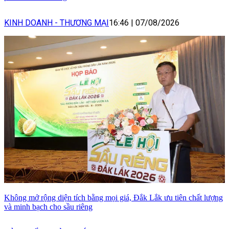
KINH DOANH - THƯƠNG MẠI
16:46
|
07/08/2026
Không mở rộng diện tích bằng mọi giá, Đắk Lắk ưu tiên chất lượng
và minh bạch cho sầu riêng