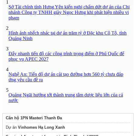
1
Sở Tài chính tỉnh Hưng Yên kiến nghị chấm dứt dự án của Chi
nhánh Công ty TNHH giày Ngọc Hưng khi phát hiện nhiều vi
phạm
2
Hình ảnh nhếch nhác tại dự án trăm tỷ ở Đặc khu Cô Tô, tỉnh
Quảng Ninh
3
Đẩy nhanh tiến độ các công trình trọng điểm ở Phú Quốc để
phục vụ APEC 2027
4
Nghệ An: Tiến độ dự án cải tạo đường hơn 560 tỷ chưa đáp
ứng yêu cầu đề ra
5
Quảng Ngãi hướng tới thành trung tâm dược liệu lớn của cả
nước
Căn hộ 1PN Masteri Thanh Đa
Dự án
Vinhomes Hạ Long Xanh