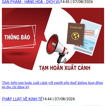
SẢN PHẨM - HÀNG HÓA - DỊCH VỤ
14:45
|
07/08/2026
Thực hiện tạm hoãn xuất cảnh với người nộp thuế không hoạt động
tại địa chỉ đăng ký
PHÁP LUẬT VỀ KINH TẾ
14:44
|
07/08/2026