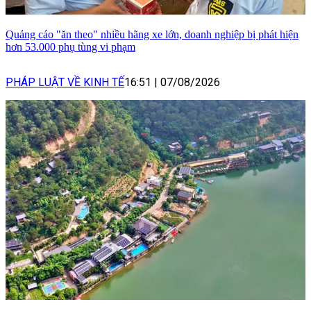
Quảng cáo "ăn theo" nhiều hãng xe lớn, doanh nghiệp bị phát hiện
hơn 53.000 phụ tùng vi phạm
PHÁP LUẬT VỀ KINH TẾ
16:51
|
07/08/2026