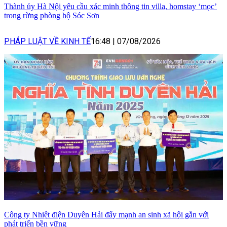
Thành ủy Hà Nội yêu cầu xác minh thông tin villa, homstay ‘mọc’
trong rừng phòng hộ Sóc Sơn
PHÁP LUẬT VỀ KINH TẾ
16:48
|
07/08/2026
Công ty Nhiệt điện Duyên Hải đẩy mạnh an sinh xã hội gắn với
phát triển bền vững