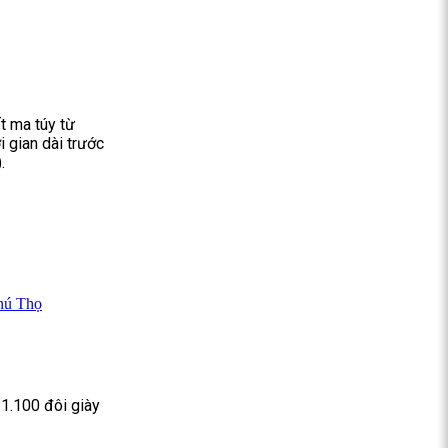
t ma túy từ
i gian dài trước
.
Phú Thọ
 1.100 đôi giày