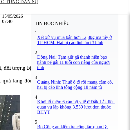
TỐ TỤNG DÂN SỰ
15/05/2026
07:40
TIN ĐỌC NHIỀU
1
Xét xử vụ mua bán hơn 12,3kg ma túy ở
TP HCM: Hai bị cáo lĩnh án tử hình
2
Đồng Nai: Tạm giữ gã thanh niên bạo
hành bé gái 11 tuổi con riêng của người
, đối tượng bị
tình
3
t quả tang đối
Quảng Ninh: Thuê ô tô rồi mang cầm cố,
hai bị cáo lĩnh tổng cộng 18 năm tù
4
Khởi tố thêm 6 cán bộ y tế ở Đắk Lắk liên
quan vụ lập khống 3.539 lượt đơn thuốc
BHYT
5
Bộ Công an kiểm tra công tác quản lý,