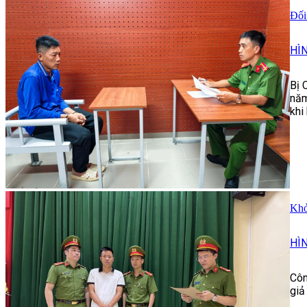
Đối
HÌ
Bị 
năm
khi
Khở
HÌ
Côn
giả