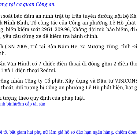
ợng tại cơ quan Công an.
ểm soát bảo đảm an ninh trật tự trên tuyến đường nội bộ K
h Ninh Bình, Tổ công tác của Công an phường Lê Hồ phát
, biển kiểm soát 29G1-309.96, không đội mũ bảo hiểm, di 
o, yêu cầu dừng xe để kiểm tra hành chính.
h ( SN 2005, trú tại Bản Nậm He, xã Mường Tùng, tỉnh Đi
nh.
Sìn Văn Hành có 7 chiếc điện thoại di động gồm 2 điện th
11 và 1 điện thoại Redmi.
 công nhân Công ty Cổ phần Xây dựng và Đầu tư VISICON
 thoát, đối tượng bị Công an phường Lê Hồ phát hiện, bắt g
i tượng theo quy định của pháp luật.
inh bình
trộm cắp tài sản
i tố, bắt giam hai phụ nữ làm giả hồ sơ đáo hạn ngân hàng, chiếm đoạt