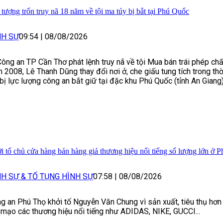
 tượng trốn truy nã 18 năm về tội ma túy bị bắt tại Phú Quốc
NH SỰ
09:54
|
08/08/2026
Công an TP Cần Thơ phát lệnh truy nã về tội Mua bán trái phép chấ
 2008, Lê Thanh Dũng thay đổi nơi ở, che giấu tung tích trong thờ
 bị lực lượng công an bắt giữ tại đặc khu Phú Quốc (tỉnh An Giang)
i tố chủ cửa hàng bán hàng giả thương hiệu nổi tiếng số lượng lớn ở 
NH SỰ & TỐ TỤNG HÌNH SỰ
07:58
|
08/08/2026
g an Phú Thọ khởi tố Nguyễn Văn Chung vì sản xuất, tiêu thụ hơn
 mạo các thương hiệu nổi tiếng như ADIDAS, NIKE, GUCCI...