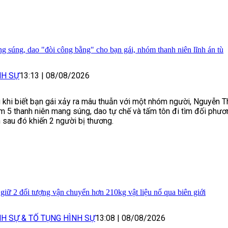
g súng, dao "đòi công bằng" cho bạn gái, nhóm thanh niên lĩnh án tù
NH SỰ
13:13
|
08/08/2026
 khi biết bạn gái xảy ra mâu thuẫn với một nhóm người, Nguyễn T
m 5 thanh niên mang súng, dao tự chế và tấm tôn đi tìm đối phư
n sau đó khiến 2 người bị thương.
 giữ 2 đối tượng vận chuyển hơn 210kg vật liệu nổ qua biên giới
NH SỰ & TỐ TỤNG HÌNH SỰ
13:08
|
08/08/2026