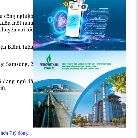
hu công nghiệp
 hiện một nam
chuyển với tốc
ện Biên), hiện
oại Samsung, 2
S đang ngủ đã
iữ.
 hơn 7 tỷ đồng