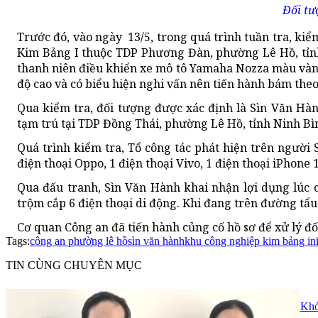
Đối tư
Trước đó, vào ngày 13/5, trong quá trình tuần tra, ki
Kim Bảng I thuộc TDP Phương Đàn, phường Lê Hồ, tỉn
thanh niên điều khiển xe mô tô Yamaha Nozza màu vàng
độ cao và có biểu hiện nghi vấn nên tiến hành bám the
Qua kiểm tra, đối tượng được xác định là Sìn Văn Hàn
tạm trú tại TDP Đồng Thái, phường Lê Hồ, tỉnh Ninh Bì
Quá trình kiểm tra, Tổ công tác phát hiện trên người 
điện thoại Oppo, 1 điện thoại Vivo, 1 điện thoại iPhone 
Qua đấu tranh, Sìn Văn Hành khai nhận lợi dụng lúc
trộm cắp 6 điện thoại di động. Khi đang trên đường tẩu
Cơ quan Công an đã tiến hành củng cố hồ sơ để xử lý đố
Tags:
công an phường lê hồ
sìn văn hành
khu công nghiệp kim bảng i
n
TIN CÙNG CHUYÊN MỤC
Khở