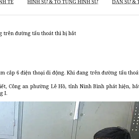
NH TẾ
HÌNH SỰ & TỐ TỤNG HÌNH SỰ
DÂN SỰ & 
 trên đường tẩu thoát thì bị bắt
 cắp 6 điện thoại di động. Khi đang trên đường tẩu thoát
iết, Công an phường Lê Hồ, tỉnh Ninh Bình phát hiện, bắ
 I.