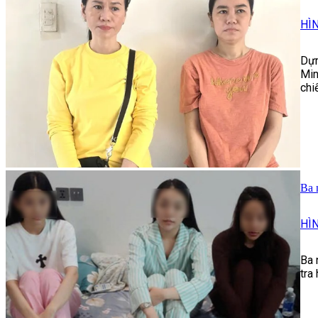
HÌ
Dựn
Min
chi
Ba 
HÌ
Ba 
tra