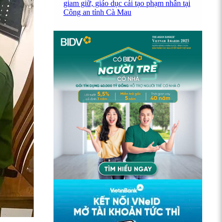
giam giữ, giáo dục cải tạo phạm nhân tại
Công an tỉnh Cà Mau