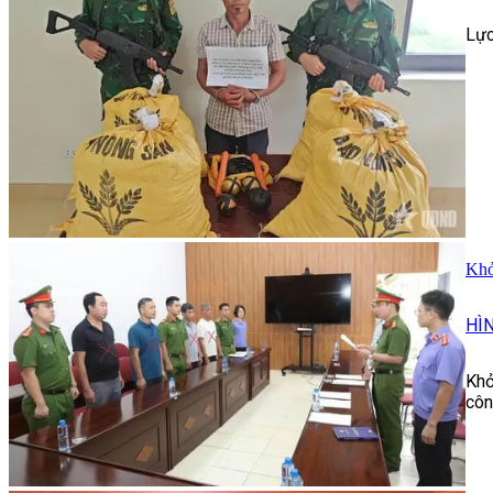
Lực
Khở
HÌ
Khở
côn