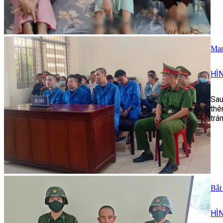
Man
HÌ
Sau
thê
trá
Bắt
HÌ