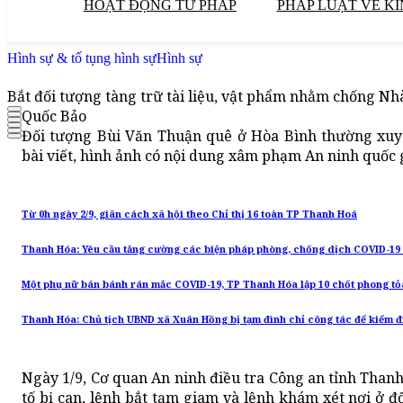
HOẠT ĐỘNG TƯ PHÁP
PHÁP LUẬT VỀ KI
Hình sự & tố tụng hình sự
Hình sự
Bắt đối tượng tàng trữ tài liệu, vật phẩm nhằm chống Nh
Quốc Bảo
Đối tượng Bùi Văn Thuận quê ở Hòa Bình thường xuy
bài viết, hình ảnh có nội dung xâm phạm An ninh quốc 
Từ 0h ngày 2/9, giãn cách xã hội theo Chỉ thị 16 toàn TP Thanh Hoá
Thanh Hóa: Yêu cầu tăng cường các biện pháp phòng, chống dịch COVID-19 
Một phụ nữ bán bánh rán mắc COVID-19, TP Thanh Hóa lập 10 chốt phong tỏ
Thanh Hóa: Chủ tịch UBND xã Xuân Hồng bị tạm đình chỉ công tác để kiểm 
Ngày 1/9, Cơ quan An ninh điều tra Công an tỉnh Thanh
tố bị can, lệnh bắt tạm giam và lệnh khám xét nơi ở đ