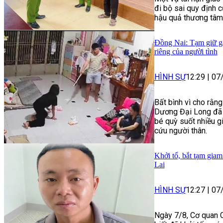
đi bộ sai quy định 
hậu quả thương tâm
Đồng Nai: Tạm giữ gã
riêng của người tình
HÌNH SỰ
12:29
|
07
Bất bình vì cho rằng
Dương Đại Long đã 
bé quỳ suốt nhiều gi
cứu người thân.
Khởi tố, bắt tạm giam
Lai
HÌNH SỰ
12:27
|
07
Ngày 7/8, Cơ quan C