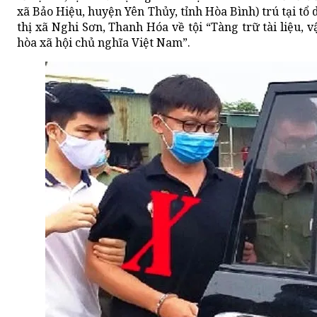
xã Bảo Hiệu, huyện Yên Thủy, tỉnh Hòa Bình) trú tại 
thị xã Nghi Sơn, Thanh Hóa về tội “Tàng trữ tài liệu
hòa xã hội chủ nghĩa Việt Nam”.