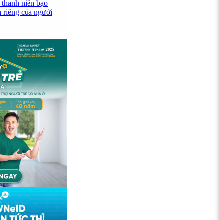
 thanh niên bạo
n riêng của người