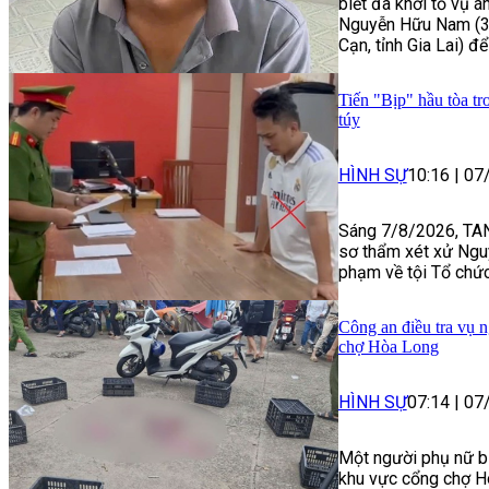
biết đã khởi tố vụ á
Nguyễn Hữu Nam (33
Cạn, tỉnh Gia Lai) để
Tiến "Bịp" hầu tòa tr
túy
HÌNH SỰ
10:16
|
07
Sáng 7/8/2026, TAN
sơ thẩm xét xử Ngu
phạm về tội Tổ chức
Công an điều tra vụ n
chợ Hòa Long
HÌNH SỰ
07:14
|
07
Một người phụ nữ bị
khu vực cổng chợ H