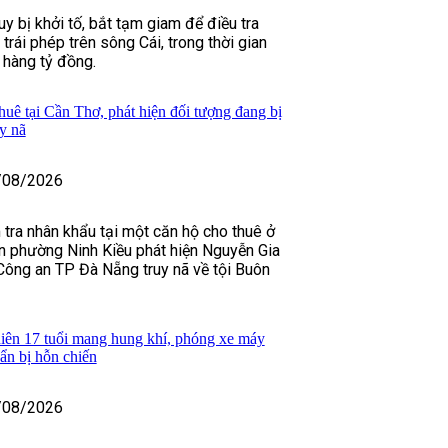
y bị khởi tố, bắt tạm giam để điều tra
 trái phép trên sông Cái, trong thời gian
h hàng tỷ đồng.
huê tại Cần Thơ, phát hiện đối tượng đang bị
y nã
/08/2026
 tra nhân khẩu tại một căn hộ cho thuê ở
n phường Ninh Kiều phát hiện Nguyễn Gia
Công an TP Đà Nẵng truy nã về tội Buôn
iên 17 tuổi mang hung khí, phóng xe máy
uẩn bị hỗn chiến
/08/2026