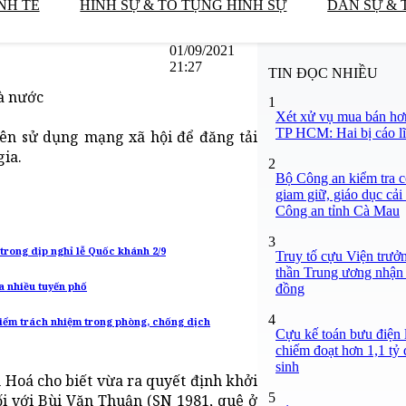
NH TẾ
HÌNH SỰ & TỐ TỤNG HÌNH SỰ
DÂN SỰ & 
01/09/2021
21:27
TIN ĐỌC NHIỀU
à nước
1
Xét xử vụ mua bán hơ
TP HCM: Hai bị cáo lĩ
ên sử dụng mạng xã hội để đăng tải
gia.
2
Bộ Công an kiểm tra c
giam giữ, giáo dục cải
Công an tỉnh Cà Mau
3
trong dịp nghỉ lễ Quốc khánh 2/9
Truy tố cựu Viện trưở
thần Trung ương nhận 
a nhiều tuyến phố
đồng
4
điểm trách nhiệm trong phòng, chống dịch
Cựu kế toán bưu điện 
chiếm đoạt hơn 1,1 tỷ đ
sinh
 Hoá cho biết vừa ra quyết định khởi
5
ối với Bùi Văn Thuận (SN 1981, quê ở