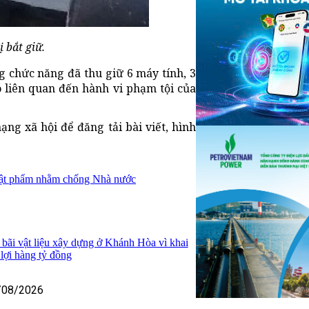
 bắt giữ.
g chức năng đã thu giữ 6 máy tính, 3
có liên quan đến hành vi phạm tội của
ng xã hội để đăng tải bài viết, hình
ật phẩm nhằm chống Nhà nước
 bãi vật liệu xây dựng ở Khánh Hòa vì khai
u lợi hàng tỷ đồng
/08/2026