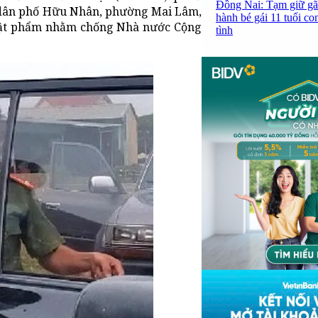
Đồng Nai: Tạm giữ gã
tổ dân phố Hữu Nhân, phường Mai Lâm,
hành bé gái 11 tuổi co
, vật phẩm nhằm chống Nhà nước Cộng
tình