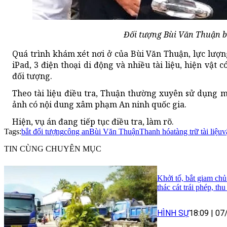
Đối tượng Bùi Văn Thuận bị
Quá trình khám xét nơi ở của Bùi Văn Thuận, lực lượn
iPad, 3 điện thoại di động và nhiều tài liệu, hiện vật 
đối tượng.
Theo tài liệu điều tra, Thuận thường xuyên sử dụng mạ
ảnh có nội dung xâm phạm An ninh quốc gia.
Hiện, vụ án đang tiếp tục điều tra, làm rõ.
Tags:
bắt đối tượng
công an
Bùi Văn Thuận
Thanh hóa
tàng trữ tài liệu
v
TIN CÙNG CHUYÊN MỤC
Khởi tố, bắt giam chủ
thác cát trái phép, th
HÌNH SỰ
18:09
|
07