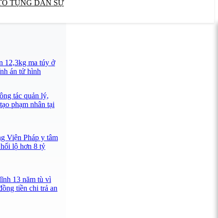
TỐ TỤNG DÂN SỰ
n 12,3kg ma túy ở
nh án tử hình
ông tác quản lý,
 tạo phạm nhân tại
ng Viện Pháp y tâm
hối lộ hơn 8 tỷ
lĩnh 13 năm tù vì
ồng tiền chi trả an