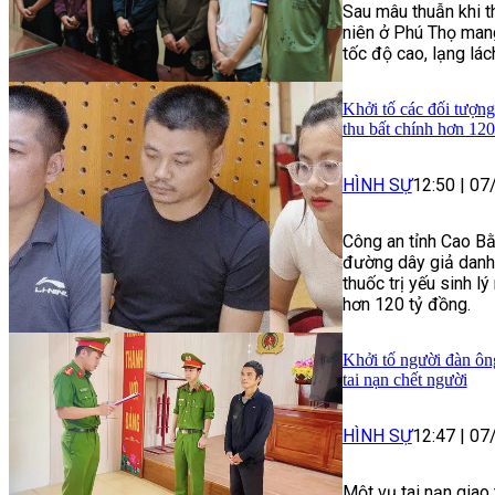
Sau mâu thuẫn khi t
niên ở Phú Thọ mang
tốc độ cao, lạng lác
Khởi tố các đối tượng
thu bất chính hơn 120
HÌNH SỰ
12:50
|
07
Công an tỉnh Cao Bằ
đường dây giả danh 
thuốc trị yếu sinh lý
hơn 120 tỷ đồng.
Khởi tố người đàn ôn
tai nạn chết người
HÌNH SỰ
12:47
|
07
Một vụ tai nạn giao