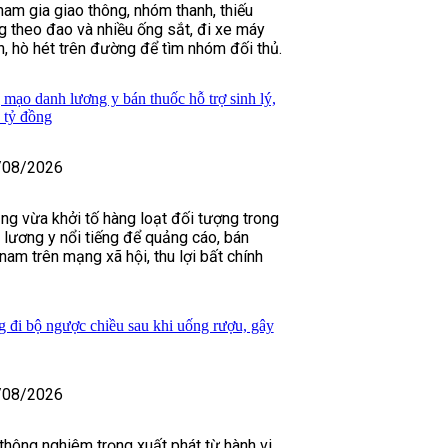
ham gia giao thông, nhóm thanh, thiếu
 theo đao và nhiều ống sắt, đi xe máy
h, hò hét trên đường để tìm nhóm đối thủ.
 mạo danh lương y bán thuốc hỗ trợ sinh lý,
 tỷ đồng
/08/2026
ng vừa khởi tố hàng loạt đối tượng trong
lương y nổi tiếng để quảng cáo, bán
 nam trên mạng xã hội, thu lợi bất chính
g đi bộ ngược chiều sau khi uống rượu, gây
/08/2026
 thông nghiêm trọng xuất phát từ hành vi