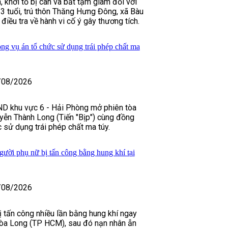
n, khởi tố bị can và bắt tạm giam đối với
 tuổi, trú thôn Thăng Hưng Đông, xã Bàu
 điều tra về hành vi cố ý gây thương tích.
ong vụ án tổ chức sử dụng trái phép chất ma
/08/2026
D khu vực 6 - Hải Phòng mở phiên tòa
yễn Thành Long (Tiến "Bịp") cùng đồng
 sử dụng trái phép chất ma túy.
gười phụ nữ bị tấn công bằng hung khí tại
/08/2026
 tấn công nhiều lần bằng hung khí ngay
òa Long (TP HCM), sau đó nạn nhân ẫn