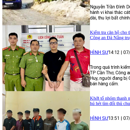
Nguyễn Trần Đình Du
hành vi khai thác cát
dài, thu lợi bất chín
Kiểm tra căn hộ cho t
Công an Đà Nẵng tru
HÌNH SỰ
14:12
|
07
Trong quá trình kiểm
TP Cần Thơ, Công a
Huy, người đang bị 
bán hàng cấm.
Khởi tố nhóm thanh n
hú hét tìm đối thủ ch
HÌNH SỰ
13:51
|
07