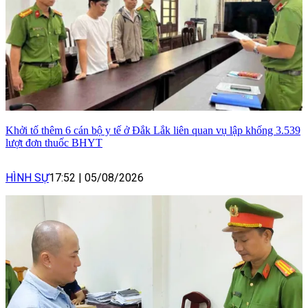
Khởi tố thêm 6 cán bộ y tế ở Đắk Lắk liên quan vụ lập khống 3.539
lượt đơn thuốc BHYT
HÌNH SỰ
17:52
|
05/08/2026