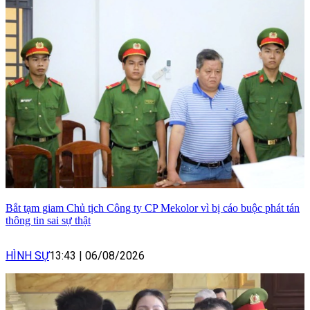
Bắt tạm giam Chủ tịch Công ty CP Mekolor vì bị cáo buộc phát tán
thông tin sai sự thật
HÌNH SỰ
13:43
|
06/08/2026