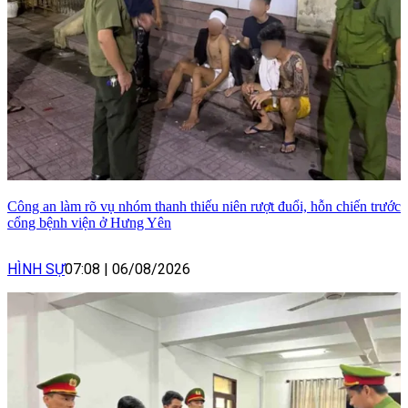
Công an làm rõ vụ nhóm thanh thiếu niên rượt đuổi, hỗn chiến trước
cổng bệnh viện ở Hưng Yên
HÌNH SỰ
07:08
|
06/08/2026