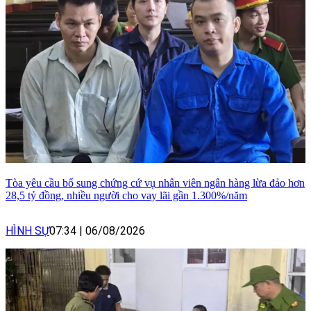
Tòa yêu cầu bổ sung chứng cứ vụ nhân viên ngân hàng lừa đảo hơn
28,5 tỷ đồng, nhiều người cho vay lãi gần 1.300%/năm
HÌNH SỰ
07:34
|
06/08/2026