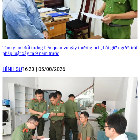
Tạm giam đối tượng liên quan vụ gây thương tích, bắt giữ người trái
pháp luật xảy ra 9 năm trước
HÌNH SỰ
16:23
|
05/08/2026