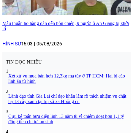
Mâu thuẫn họ hàng dẫn đến hỗn chiến, 9 người ở An Giang bị khởi
tố
HÌNH SỰ
16:03
|
05/08/2026
TIN ĐỌC NHIỀU
1
Xét xử vụ mua bán hơn 12,3kg ma túy ở TP HCM: Hai bị cáo
lĩnh án tử hình
2
Lãnh đạo tỉnh Gia Lai chỉ đạo khẩn làm rõ trách nhiệm vụ chặt
hạ 13 cây xanh tại trụ sở xã Hbông cũ
3
Cựu kế toán bưu điện lĩnh 13 năm tù vì chiếm đoạt hơn 1,1 tỷ
đồng tiền chi trả an sinh
4