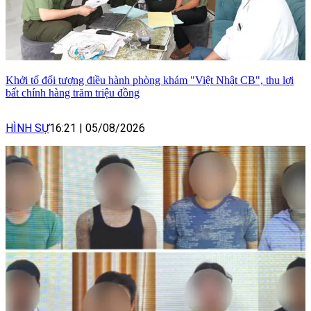
Khởi tố đối tượng điều hành phòng khám "Việt Nhật CB", thu lợi
bất chính hàng trăm triệu đồng
HÌNH SỰ
16:21
|
05/08/2026