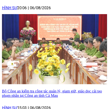
HÌNH SỰ
20:06
|
06/08/2026
Bộ Công an kiểm tra công tác quản lý, giam giữ, giáo dục cải tạo
phạm nhân tại Công an tỉnh Cà Mau
HÌNH SỰ
15:03
|
06/08/2026