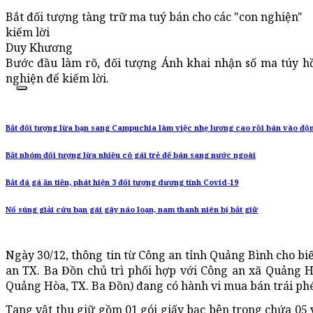
Bắt đối tượng tàng trữ ma tuý bán cho các "con nghiện"
kiếm lời
Duy Khương
Bước đầu làm rõ, đối tượng Ánh khai nhận số ma túy h
nghiện để kiếm lời.
Bắt đối tượng lừa bạn sang Campuchia làm việc nhẹ lương cao rồi bán vào đ
Bắt nhóm đối tượng lừa nhiều cô gái trẻ để bán sang nước ngoài
Bắt đá gá ăn tiền, phát hiện 3 đối tượng dương tính Covid-19
Nổ súng giải cứu bạn gái gây náo loạn, nam thanh niên bị bắt giữ
Ngày 30/12, thông tin từ Công an tỉnh Quảng Bình cho biết
an TX. Ba Đồn chủ trì phối hợp với Công an xã Quảng 
Quảng Hòa, TX. Ba Đồn) đang có hành vi mua bán trái phé
Tang vật thu giữ gồm 01 gói giấy bạc bên trong chứa 05