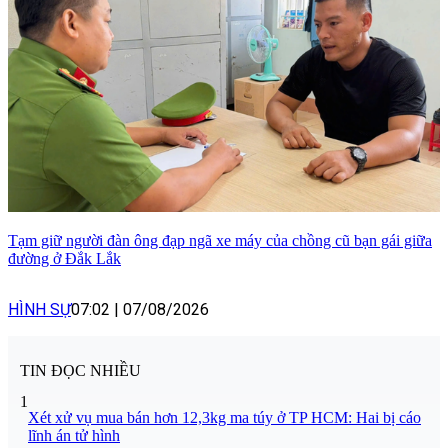
Tạm giữ người đàn ông đạp ngã xe máy của chồng cũ bạn gái giữa
đường ở Đắk Lắk
HÌNH SỰ
07:02
|
07/08/2026
TIN ĐỌC NHIỀU
1
Xét xử vụ mua bán hơn 12,3kg ma túy ở TP HCM: Hai bị cáo
lĩnh án tử hình