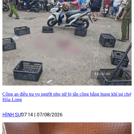
Công an điều tra vụ người phụ nữ bị tấn công bằng hung khí tại chợ
Hòa Long
HÌNH SỰ
07:14
|
07/08/2026