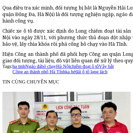
Qua điều tra xác minh, đối tượng bị bắt là Nguyễn Hải L
quận Đống Đa, Hà Nội) là đối tượng nghiện ngập, ngáo đá
hành công vụ.
Chiếc xe ô tô được xác định do Long chiếm đoạt tài sả
Nội vào ngày 28/11, với phương thức thủ đoạn đột nhập 
bảo vệ, lấy chìa khóa rồi phá cổng bỏ chạy vào Hà Tĩnh.
Hiện Công an thành phố đã phối hợp Công an quận Long
giao đối tượng, tài liệu, đồ vật liên quan để xử lý theo qu
Tags:
ha tinh
Ngáo đá
bỏ chạy
Hà Nội
chiếm đoạt ô tô
Vây bắt
Công an thành phố Hà Tĩnh
ka hét
lái ô tô lạng lách
TIN CÙNG CHUYÊN MỤC