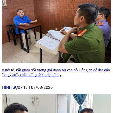
Khởi tố, bắt giam đối tượng giả danh nữ cán bộ Công an để lừa đảo
"chạy án", chiếm đoạt 400 triệu đồng
HÌNH SỰ
07:13
|
07/08/2026