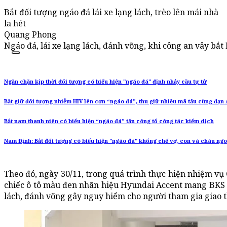
Bắt đối tượng ngáo đá lái xe lạng lách, trèo lên mái nhà
la hét
Quang Phong
Ngáo đá, lái xe lạng lách, đánh võng, khi công an vây bắt
Ngăn chặn kịp thời đối tượng có biểu hiện "ngáo đá" định nhảy cầu tự tử
Bắt giữ đối tượng nhiễm HIV lên cơn “ngáo đá”, thu giữ nhiều mã tấu cùng đạn
Bắt nam thanh niên có biểu hiện “ngáo đá” tấn công tổ công tác kiểm dịch
Nam Định: Bắt đối tượng có biểu hiện "ngáo đá" khống chế vợ, con và cháu ngo
Theo đó, ngày 30/11, trong quá trình thực hiện nhiệm vụ
chiếc ô tô màu đen nhãn hiệu Hyundai Accent mang BKS 30
lách, đánh võng gây nguy hiểm cho người tham gia giao 