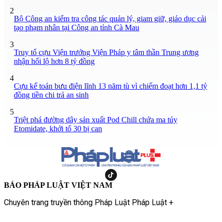
2
Bộ Công an kiểm tra công tác quản lý, giam giữ, giáo dục cải
tạo phạm nhân tại Công an tỉnh Cà Mau
3
Truy tố cựu Viện trưởng Viện Pháp y tâm thần Trung ương
nhận hối lộ hơn 8 tỷ đồng
4
Cựu kế toán bưu điện lĩnh 13 năm tù vì chiếm đoạt hơn 1,1 tỷ
đồng tiền chi trả an sinh
5
Triệt phá đường dây sản xuất Pod Chill chứa ma túy
Etomidate, khởi tố 30 bị can
BÁO PHÁP LUẬT VIỆT NAM
Chuyên trang truyền thông Pháp Luật Pháp Luật +