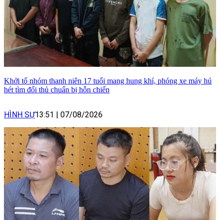
Khởi tố nhóm thanh niên 17 tuổi mang hung khí, phóng xe máy hú
hét tìm đối thủ chuẩn bị hỗn chiến
HÌNH SỰ
13:51
|
07/08/2026