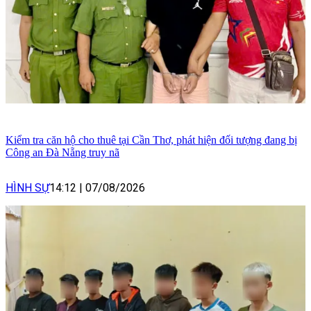
Kiểm tra căn hộ cho thuê tại Cần Thơ, phát hiện đối tượng đang bị
Công an Đà Nẵng truy nã
HÌNH SỰ
14:12
|
07/08/2026