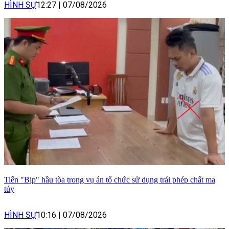
HÌNH SỰ
12:27
|
07/08/2026
Tiến "Bịp" hầu tòa trong vụ án tổ chức sử dụng trái phép chất ma
túy
HÌNH SỰ
10:16
|
07/08/2026