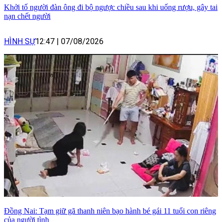
Khởi tố người đàn ông đi bộ ngược chiều sau khi uống rượu, gây tai
nạn chết người
HÌNH SỰ
12:47
|
07/08/2026
Đồng Nai: Tạm giữ gã thanh niên bạo hành bé gái 11 tuổi con riêng
của người tình