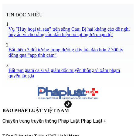
TIN ĐỌC NHIỀU
1
Vụ "Hủy hoại tài sản" trên sông Cau: Bị hại kháng cáo đề nghị
hủy án vì cho rằng còn dấu hiệu bỏ lọt người phạm tội
2
Bắt thêm 3 đối tượng trong đường dây lừa đảo hơn 2.300 tỷ
đồng qua “app tình cảm”
3
Bắt tạm giam ca sĩ và giám đốc truyền thông vì xâm phạm
quyền tác giả
BÁO PHÁP LUẬT VIỆT NAM
Chuyên trang truyền thông Pháp Luật Pháp Luật +