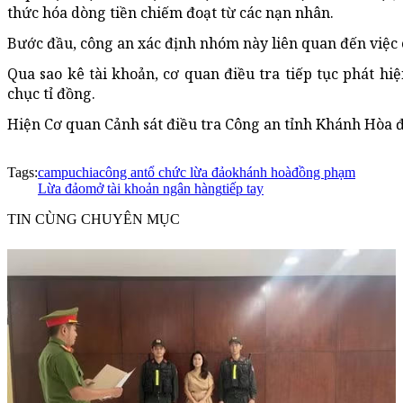
thức hóa dòng tiền chiếm đoạt từ các nạn nhân.
Bước đầu, công an xác định nhóm này liên quan đến việc 
Qua sao kê tài khoản, cơ quan điều tra tiếp tục phát hi
chục tỉ đồng.
Hiện Cơ quan Cảnh sát điều tra Công an tỉnh Khánh Hòa 
Tags:
campuchia
công an
tổ chức lừa đảo
khánh hoà
đồng phạm
Lừa đảo
mở tài khoản ngân hàng
tiếp tay
TIN CÙNG CHUYÊN MỤC