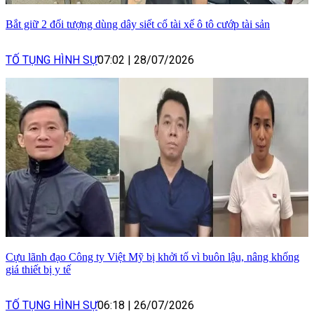
Bắt giữ 2 đối tượng dùng dây siết cổ tài xế ô tô cướp tài sản
TỐ TỤNG HÌNH SỰ
07:02
|
28/07/2026
Cựu lãnh đạo Công ty Việt Mỹ bị khởi tố vì buôn lậu, nâng khống
giá thiết bị y tế
TỐ TỤNG HÌNH SỰ
06:18
|
26/07/2026