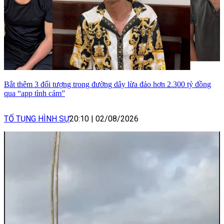
Bắt thêm 3 đối tượng trong đường dây lừa đảo hơn 2.300 tỷ đồng
qua “app tình cảm”
TỐ TỤNG HÌNH SỰ
20:10
|
02/08/2026