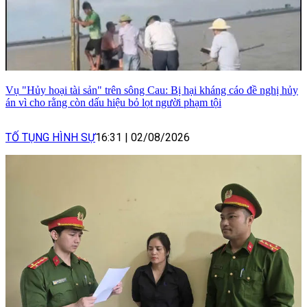
Vụ "Hủy hoại tài sản" trên sông Cau: Bị hại kháng cáo đề nghị hủy
án vì cho rằng còn dấu hiệu bỏ lọt người phạm tội
TỐ TỤNG HÌNH SỰ
16:31
|
02/08/2026