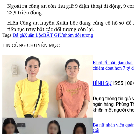
Ngoài ra công an còn thu giữ 9 điện thoại di động, 9 con
23,9 triệu đồng.
Hiện Công an huyện Xuân Lộc đang củng cố hồ sơ để x
tiếp tục truy bắt các đối tượng còn lại.
Tags:
Đá gà
Xuân Lộc
BẮT GIỮ
nhóm đối tượng
TIN CÙNG CHUYÊN MỤC
Khởi tố, bắt giam hai
chiếm đoạt hơn 7 tỷ 
HÌNH SỰ
15:55
|
08
Dựng thông tin giả 
ngân hàng, Phùng Th
khiến một người cho
Ba nữ nhân viên quán
Cái