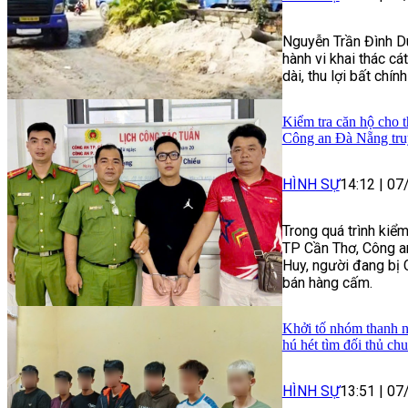
Nguyễn Trần Đình Du
hành vi khai thác cát
dài, thu lợi bất chín
Kiểm tra căn hộ cho t
Công an Đà Nẵng tru
HÌNH SỰ
14:12
|
07
Trong quá trình kiểm
TP Cần Thơ, Công a
Huy, người đang bị 
bán hàng cấm.
Khởi tố nhóm thanh n
hú hét tìm đối thủ ch
HÌNH SỰ
13:51
|
07