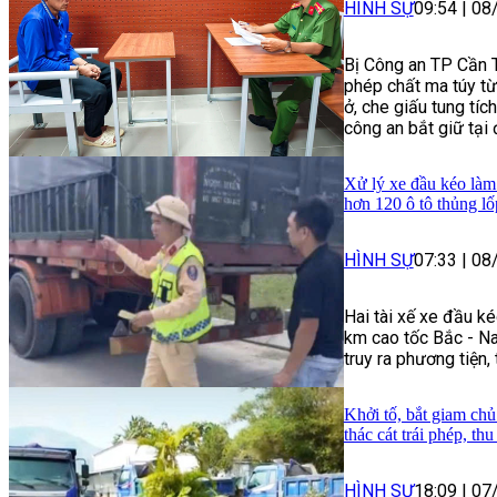
HÌNH SỰ
09:54
|
08
Bị Công an TP Cần Th
phép chất ma túy t
ở, che giấu tung tích
công an bắt giữ tại
Xử lý xe đầu kéo làm 
hơn 120 ô tô thủng lố
HÌNH SỰ
07:33
|
08
Hai tài xế xe đầu ké
km cao tốc Bắc - Na
truy ra phương tiện,
Khởi tố, bắt giam chủ
thác cát trái phép, th
HÌNH SỰ
18:09
|
07