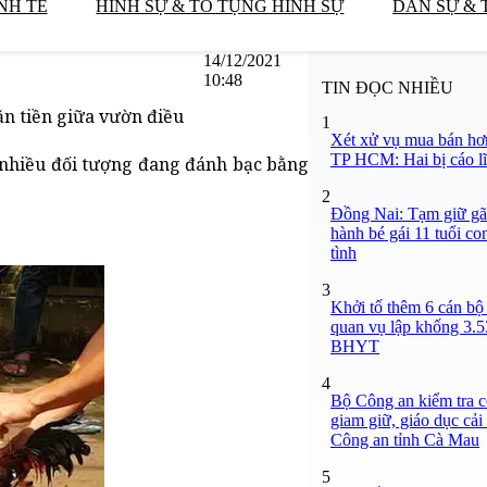
NH TẾ
HÌNH SỰ & TỐ TỤNG HÌNH SỰ
DÂN SỰ & 
14/12/2021
10:48
TIN ĐỌC NHIỀU
ăn tiền giữa vườn điều
1
Xét xử vụ mua bán hơ
TP HCM: Hai bị cáo lĩ
g nhiều đối tượng đang đánh bạc bằng
2
Đồng Nai: Tạm giữ gã
hành bé gái 11 tuổi co
tình
3
Khởi tố thêm 6 cán bộ 
quan vụ lập khống 3.5
BHYT
4
Bộ Công an kiểm tra c
giam giữ, giáo dục cải
Công an tỉnh Cà Mau
5