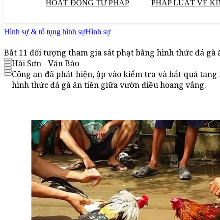
HOẠT ĐỘNG TƯ PHÁP
PHÁP LUẬT VỀ KI
Hình sự & tố tụng hình sự
Hình sự
Bắt 11 đối tượng tham gia sát phạt bằng hình thức đá gà 
Hải Sơn - Văn Bảo
Công an đã phát hiện, ập vào kiểm tra và bắt quả tan
hình thức đá gà ăn tiền giữa vườn điều hoang vắng.