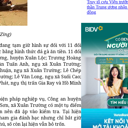
Truy tố cựu Viện trưở
thần Trung ương nhận 
đồng
Zing)
đang tạm giữ hình sự đối với 11 đối
 bằng hình thức đá gà ăn tiền. 11 đối
ường, huyện Xuân Lộc; Trương Hoàng
rần Tuấn Anh, ngụ xã Xuân Trường;
huận, ngụ xã Xuân Trường; Lê Chép
ường; Lê Văn Long, ngụ xã Suối Cao;
át, ngụ thị trấn Gia Ray và Hồ Minh
 biện pháp nghiệp vụ, Công an huyện
 Sơn, xã Xuân Trường có một tụ điểm
n nên đã ập vào kiểm tra. Tại hiện
tham gia đánh bạc nhưng chỉ bắt giữ
ú, số còn lại hiện vẫn bỏ trốn.