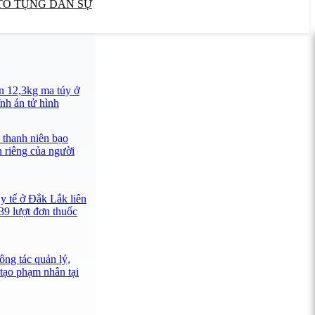
TỐ TỤNG DÂN SỰ
n 12,3kg ma túy ở
nh án tử hình
 thanh niên bạo
n riêng của người
y tế ở Đắk Lắk liên
39 lượt đơn thuốc
ông tác quản lý,
 tạo phạm nhân tại