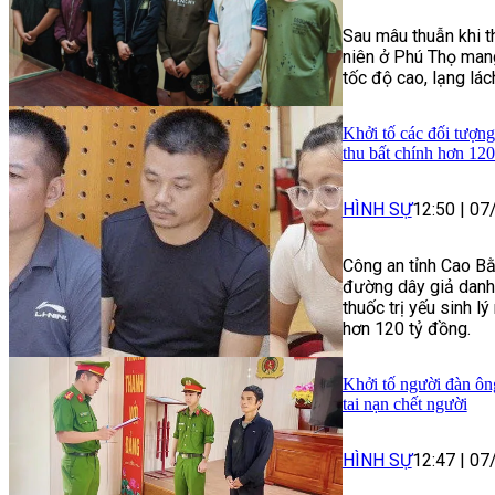
Sau mâu thuẫn khi t
niên ở Phú Thọ mang
tốc độ cao, lạng lác
Khởi tố các đối tượng
thu bất chính hơn 120
HÌNH SỰ
12:50
|
07
Công an tỉnh Cao Bằ
đường dây giả danh 
thuốc trị yếu sinh lý
hơn 120 tỷ đồng.
Khởi tố người đàn ôn
tai nạn chết người
HÌNH SỰ
12:47
|
07