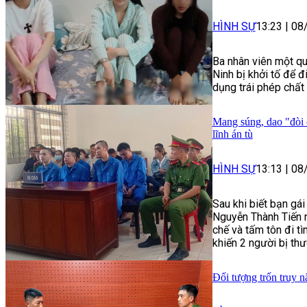
HÌNH SỰ
13:23
|
08
Ba nhân viên một qu
Ninh bị khởi tố để đ
dụng trái phép chất 
Mang súng, dao "đòi 
lĩnh án tù
HÌNH SỰ
13:13
|
08
Sau khi biết bạn gá
Nguyễn Thành Tiến r
chế và tấm tôn đi t
khiến 2 người bị thư
Đối tượng trốn truy n