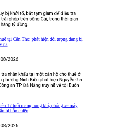
y bị khởi tố, bắt tạm giam để điều tra
 trái phép trên sông Cái, trong thời gian
h hàng tỷ đồng.
huê tại Cần Thơ, phát hiện đối tượng đang bị
y nã
/08/2026
 tra nhân khẩu tại một căn hộ cho thuê ở
n phường Ninh Kiều phát hiện Nguyễn Gia
Công an TP Đà Nẵng truy nã về tội Buôn
iên 17 tuổi mang hung khí, phóng xe máy
uẩn bị hỗn chiến
/08/2026