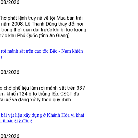
/08/2026
ơ phát lệnh truy nã về tội Mua bán trái
ừ năm 2008, Lê Thanh Dũng thay đổi nơi
 trong thời gian dài trước khi bị lực lượng
 đặc khu Phú Quốc (tỉnh An Giang).
rơi mảnh sắt trên cao tốc Bắc - Nam khiến
p
/08/2026
o chở phế liệu làm rơi mảnh sắt trên 337
m, khiến 124 ô tô thủng lốp. CSGT đã
 tài xế và đang xử lý theo quy định.
 bãi vật liệu xây dựng ở Khánh Hòa vì khai
u lợi hàng tỷ đồng
/08/2026