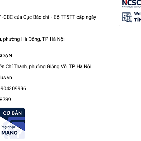
P-CBC của Cục Báo chí - Bộ TT&TT cấp ngày
ú, phường Hà Đông, TP Hà Nội
SOẠN
n Chí Thanh, phường Giảng Võ, TP. Hà Nội
us.vn
- 0904309996
78789