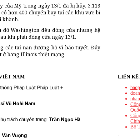
y của Mỹ trong ngày 13/1 đã bị hủy. 3.113
 có hơn 400 chuyến bay tại các khu vực bị
i khành.
thủ đô Washington đều đóng cửa nhưng hệ
sau khi phải đóng cửa ngày 13/1.
g các tai nạn đường bộ vì bão tuyết. Đây
 ở bang Illinois thiệt mạng.
VIỆT NAM
LIÊN KẾ
 thông Pháp Luật Pháp Luật +
baop
doan
phap
 sĩ Vũ Hoài Nam
Cổng
Quốc
Cổng
hụ trách chuyên trang:
Trần Ngọc Hà
Chín
Bộ T
 Văn Vượng