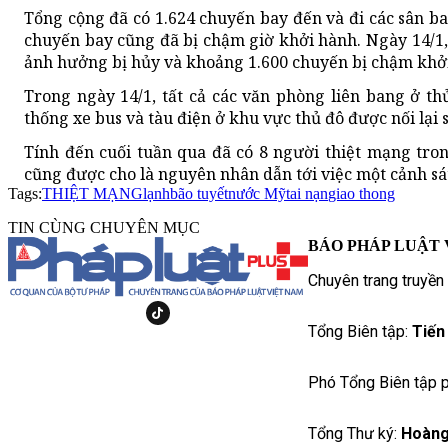
Tổng cộng đã có 1.624 chuyến bay đến và đi các sân ba
chuyến bay cũng đã bị chậm giờ khởi hành. Ngày 14/1,
ảnh hưởng bị hủy và khoảng 1.600 chuyến bị chậm khở
Trong ngày 14/1, tất cả các văn phòng liên bang ở 
thống xe bus và tàu điện ở khu vực thủ đô được nối lại 
Tính đến cuối tuần qua đã có 8 người thiệt mạng tron
cũng được cho là nguyên nhân dẫn tới việc một cảnh sát
Tags:
THIỆT MẠNG
lạnh
bão tuyết
nước Mỹ
tai nạn
giao thong
TIN CÙNG CHUYÊN MỤC
BÁO PHÁP LUẬT 
Chuyên trang truyền
Tổng Biên tập:
Tiến
Phó Tổng Biên tập p
Tổng Thư ký:
Hoàng