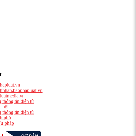
T
hapluat.vn
hnhan.baophapluat.vn
luatmedia.vn
 thông tin điện tử
 hội
 thông tin điện tử
h phủ
ư pháp