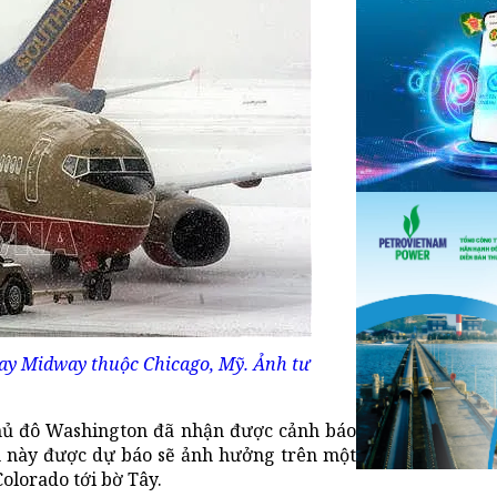
 bay Midway thuộc Chicago, Mỹ. Ảnh tư
thủ đô Washington đã nhận được cảnh báo
an này được dự báo sẽ ảnh hưởng trên một
olorado tới bờ Tây.