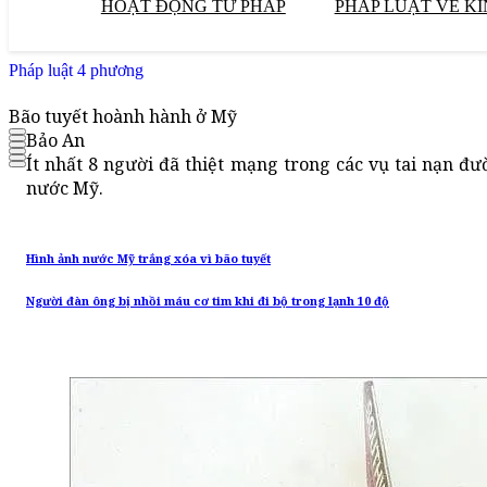
HOẠT ĐỘNG TƯ PHÁP
PHÁP LUẬT VỀ KI
Pháp luật 4 phương
Bão tuyết hoành hành ở Mỹ
Bảo An
Ít nhất 8 người đã thiệt mạng trong các vụ tai nạn đ
nước Mỹ.
Hình ảnh nước Mỹ trắng xóa vì bão tuyết
Người đàn ông bị nhồi máu cơ tim khi đi bộ trong lạnh 10 độ