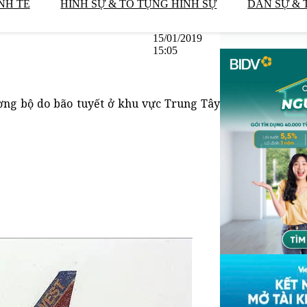
NH TẾ
HÌNH SỰ & TỐ TỤNG HÌNH SỰ
DÂN SỰ & 
15/01/2019
15:05
ường bộ do bão tuyết ở khu vực Trung Tây