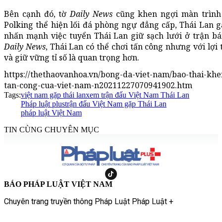
Bên cạnh đó, tờ
Daily News
cũng khen ngợi màn trình 
Polking thể hiện lối đá phòng ngự đẳng cấp, Thái Lan g
nhấn mạnh việc tuyển Thái Lan giữ sạch lưới ở trận bá
Daily News
, Thái Lan có thể chơi tấn công nhưng với lợi 
và giữ vững tỉ số là quan trọng hơn.
https://thethaovanhoa.vn/bong-da-viet-nam/bao-thai-khe
tan-cong-cua-viet-nam-n20211227070941902.htm
Tags:
việt nam gặp thái lan
xem trận đấu Việt Nam Thái Lan
Pháp luật plus
trận đấu Việt Nam gặp Thái Lan
pháp luật Việt Nam
TIN CÙNG CHUYÊN MỤC
BÁO PHÁP LUẬT VIỆT NAM
Chuyên trang truyền thông Pháp Luật Pháp Luật +