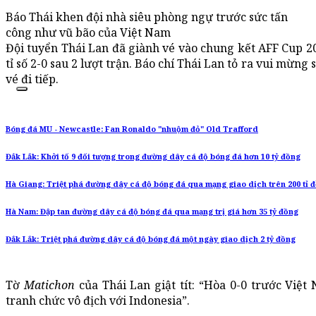
Báo Thái khen đội nhà siêu phòng ngự trước sức tấn
công như vũ bão của Việt Nam
Đội tuyển Thái Lan đã giành vé vào chung kết AFF Cup 2
tỉ số 2-0 sau 2 lượt trận. Báo chí Thái Lan tỏ ra vui mừng
vé đi tiếp.
Bóng đá MU - Newcastle: Fan Ronaldo "nhuộm đỏ" Old Trafford
Đắk Lắk: Khởi tố 9 đối tượng trong đường dây cá độ bóng đá hơn 10 tỷ đồng
Hà Giang: Triệt phá đường dây cá độ bóng đá qua mạng giao dịch trên 200 tỉ 
Hà Nam: Đập tan đường dây cá độ bóng đá qua mạng trị giá hơn 35 tỷ đồng
Đắk Lắk: Triệt phá đường dây cá độ bóng đá một ngày giao dịch 2 tỷ đồng
Tờ
Matichon
của Thái Lan giật tít: “Hòa 0-0 trước Việ
tranh chức vô địch với Indonesia”.