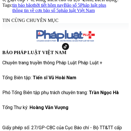
Tags:
tin báo bão
thời tiết hôm nay
Bão số 5
Pháp luật plus
thông tin về cơn bão số 5
pháp luật Việt Nam
TIN CÙNG CHUYÊN MỤC
BÁO PHÁP LUẬT VIỆT NAM
Chuyên trang truyền thông Pháp Luật Pháp Luật +
Tổng Biên tập:
Tiến sĩ Vũ Hoài Nam
Phó Tổng Biên tập phụ trách chuyên trang:
Trần Ngọc Hà
Tổng Thư ký:
Hoàng Văn Vượng
Giấy phép số: 27/GP-CBC của Cục Báo chí - Bộ TT&TT cấp