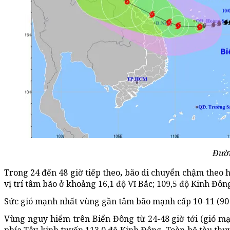
Đườn
Trong 24 đến 48 giờ tiếp theo
,
bão di chuyển chậm theo h
vị trí tâm bão ở khoảng 16,1 độ Vĩ Bắc; 109,5 độ Kinh 
Sức gió mạnh nhất vùng gần tâm bão mạnh cấp 10-11 (90
Vùng nguy hiểm trên Biển Đông từ 24-48 giờ tới (gió mạnh 