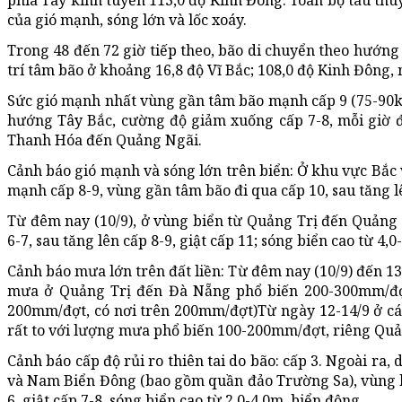
phía Tây kinh tuyến 113,0 độ Kinh Đông. Toàn bộ tàu th
của gió mạnh, sóng lớn và lốc xoáy.
Trong 48 đến 72 giờ tiếp theo, bão di chuyển theo hướng
trí tâm bão ở khoảng 16,8 độ Vĩ Bắc; 108,0 độ Kinh Đông
Sức gió mạnh nhất vùng gần tâm bão mạnh cấp 9 (75-90km
hướng Tây Bắc, cường độ giảm xuống cấp 7-8, mỗi giờ 
Thanh Hóa đến Quảng Ngãi.
Cảnh báo gió mạnh và sóng lớn trên biển: Ở khu vực Bắc
mạnh cấp 8-9, vùng gần tâm bão đi qua cấp 10, sau tăng lê
Từ đêm nay (10/9), ở vùng biển từ Quảng Trị đến Quảng
6-7, sau tăng lên cấp 8-9, giật cấp 11; sóng biển cao từ 4,
Cảnh báo mưa lớn trên đất liền: Từ đêm nay (10/9) đến 13
mưa ở Quảng Trị đến Đà Nẵng phổ biến 200-300mm/đợ
200mm/đợt, có nơi trên 200mm/đợt)Từ ngày 12-14/9 ở c
rất to với lượng mưa phổ biến 100-200mm/đợt, riêng Quả
Cảnh báo cấp độ rủi ro thiên tai do bão: cấp 3. Ngoài 
và Nam Biển Đông (bao gồm quần đảo Trường Sa), vùng b
6, giật cấp 7-8, sóng biển cao từ 2,0-4,0m, biển động.