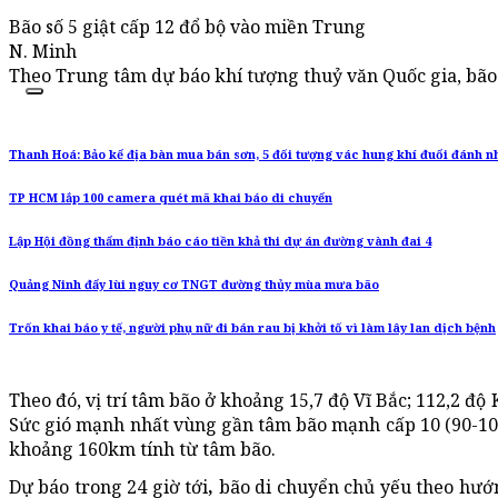
Bão số 5 giật cấp 12 đổ bộ vào miền Trung
N. Minh
Theo Trung tâm dự báo khí tượng thuỷ văn Quốc gia, bão s
Thanh Hoá: Bảo kể địa bàn mua bán sơn, 5 đối tượng vác hung khí đuổi đánh nh
TP HCM lắp 100 camera quét mã khai báo di chuyển
Lập Hội đồng thẩm định báo cáo tiền khả thi dự án đường vành đai 4
Quảng Ninh đẩy lùi nguy cơ TNGT đường thủy mùa mưa bão
Trốn khai báo y tế, người phụ nữ đi bán rau bị khởi tố vì làm lây lan dịch bệnh
Theo đó, vị trí tâm bão ở khoảng 15,7 độ Vĩ Bắc; 112,2 
Sức gió mạnh nhất vùng gần tâm bão mạnh cấp 10 (90-100km
khoảng 160km tính từ tâm bão.
Dự báo trong 24 giờ tới
,
bão di chuyển chủ yếu theo hướ