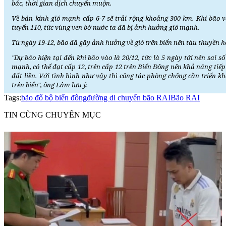
bắc, thời gian dịch chuyển muộn.
Về bán kính gió mạnh cấp 6-7 sẽ trải rộng khoảng 300 km. Khi bão 
tuyến 110, tức vùng ven bờ nước ta đã bị ảnh hưởng gió mạnh.
Từ ngày 19-12, bão đã gây ảnh hưởng về gió trên biển nên tàu thuyền 
"Dự báo hiện tại đến khi bão vào là 20/12, tức là 5 ngày tới nên sai 
mạnh, có thể đạt cấp 12, trên cấp 12 trên Biển Đông nên khả năng tiếp
đất liền. Với tình hình như vậy thì công tác phòng chống cần triển k
trên biển", ông Lâm lưu ý.
Tags:
bão đổ bộ biển đông
đường di chuyển bão RAI
Bão RAI
TIN CÙNG CHUYÊN MỤC