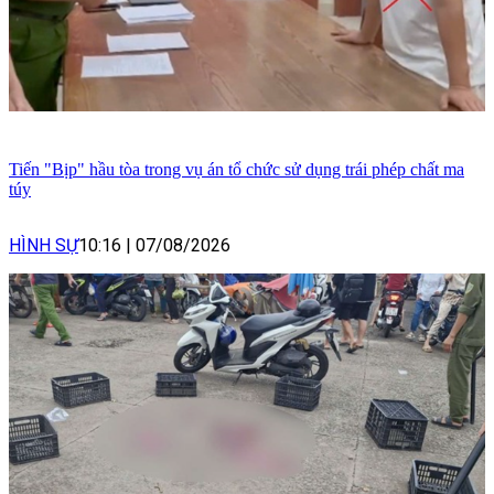
Tiến "Bịp" hầu tòa trong vụ án tổ chức sử dụng trái phép chất ma
túy
HÌNH SỰ
10:16
|
07/08/2026