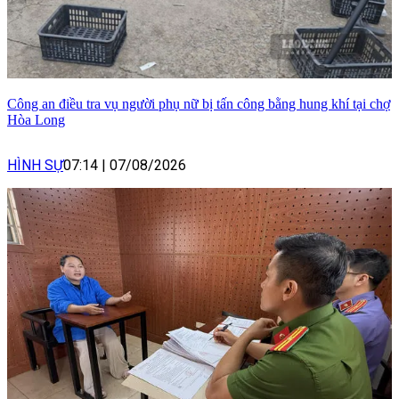
Công an điều tra vụ người phụ nữ bị tấn công bằng hung khí tại chợ
Hòa Long
HÌNH SỰ
07:14
|
07/08/2026