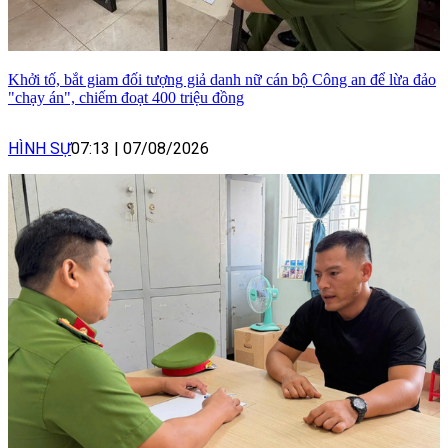
Khởi tố, bắt giam đối tượng giả danh nữ cán bộ Công an để lừa đảo
"chạy án", chiếm đoạt 400 triệu đồng
HÌNH SỰ
07:13
|
07/08/2026