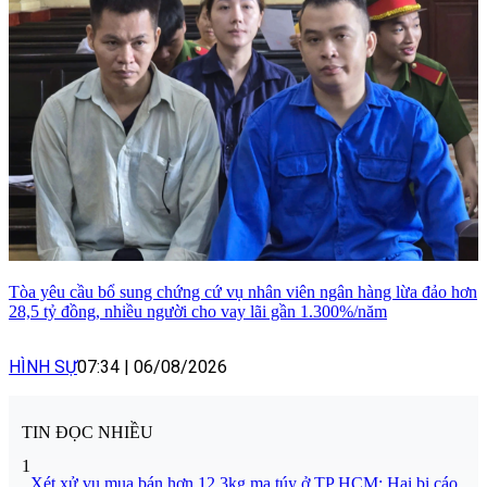
Tòa yêu cầu bổ sung chứng cứ vụ nhân viên ngân hàng lừa đảo hơn
28,5 tỷ đồng, nhiều người cho vay lãi gần 1.300%/năm
HÌNH SỰ
07:34
|
06/08/2026
TIN ĐỌC NHIỀU
1
Xét xử vụ mua bán hơn 12,3kg ma túy ở TP HCM: Hai bị cáo