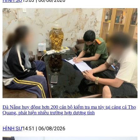
HÌNH SỰ
15:03
|
06/08/2026
Đà Nẵng huy động hơn 200 cán bộ kiểm tra ma túy tại cảng cá Thọ
Quang, phát hiện nhiều trường hợp dương tính
HÌNH SỰ
14:51
|
06/08/2026