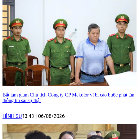
Bắt tạm giam Chủ tịch Công ty CP Mekolor vì bị cáo buộc phát tán
thông tin sai sự thật
HÌNH SỰ
13:43
|
06/08/2026