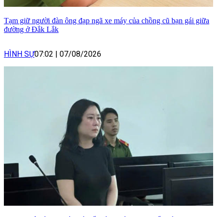
Tạm giữ người đàn ông đạp ngã xe máy của chồng cũ bạn gái giữa
đường ở Đắk Lắk
HÌNH SỰ
07:02
|
07/08/2026