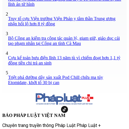
lĩnh án tử hình
2
Truy tố cựu Viện trưởng Viện Pháp y tâm thần Trung ương
nhận hối lộ hơn 8 tỷ đồng
3
Bộ Công an kiểm tra công tác quản lý, giam giữ, giáo dục cải
tạo phạm nhân tại Công an tỉnh Cà Mau
4
Cựu kế toán bưu điện lĩnh 13 năm tù vì chiếm đoạt hơn 1,1 tỷ
đồng tiền chi trả an sinh
5
Triệt phá đường dây sản xuất Pod Chill chứa ma túy
Etomidate, khởi tố 30 bị can
BÁO PHÁP LUẬT VIỆT NAM
Chuyên trang truyền thông Pháp Luật Pháp Luật +