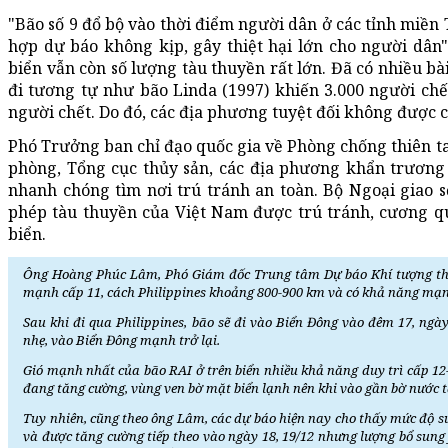
"Bão số 9 đổ bộ vào thời điểm người dân ở các tỉnh miề
hợp dự báo không kịp, gây thiệt hại lớn cho người dân
biển vẫn còn số lượng tàu thuyền rất lớn. Đã có nhiều bà
đi tương tự như bão Linda (1997) khiến 3.000 người chết
người chết. Do đó, các địa phương tuyệt đối không được 
Phó Trưởng ban chỉ đạo quốc gia về Phòng chống thiên tai
phòng, Tổng cục thủy sản, các địa phương khẩn trương 
nhanh chóng tìm nơi trú tránh an toàn. Bộ Ngoại giao 
phép tàu thuyền của Việt Nam được trú tránh, cương qu
biển.
Ông Hoàng Phúc Lâm, Phó Giám đốc Trung tâm Dự báo Khí tượng thủy
mạnh cấp 11, cách Philippines khoảng 800-900 km và có khả năng mạ
Sau khi đi qua Philippines, bão sẽ đi vào Biển Đông vào đêm 17, ngày
nhẹ, vào Biển Đông mạnh trở lại.
Gió mạnh nhất của bão RAI ở trên biển nhiều khả năng duy trì cấp 12-
đang tăng cường, vùng ven bờ mặt biển lạnh nên khi vào gần bờ nước t
Tuy nhiên, cũng theo ông Lâm, các dự báo hiện nay cho thấy mức độ su
và được tăng cường tiếp theo vào ngày 18, 19/12 nhưng lượng bổ sung