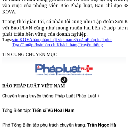
vào cuộc của phóng viên Báo Pháp luật, Ban chỉ đạo 3
KOVA.
Trong thời gian tới, cá nhân tôi cũng như Tập đoàn Sơ
với Báo PLVN cũng như mong muốn hai bên sẽ hợp tác n
phát triển bền vững của doanh nghiệp.
Tags:
sơn KOVA
báo pháp luật việt nam
35 năm
Pháp luật plus
Tọa đàm
tập đoàn
báo chí
Khách hàng
Truyền thông
TIN CÙNG CHUYÊN MỤC
BÁO PHÁP LUẬT VIỆT NAM
Chuyên trang truyền thông Pháp Luật Pháp Luật +
Tổng Biên tập:
Tiến sĩ Vũ Hoài Nam
Phó Tổng Biên tập phụ trách chuyên trang:
Trần Ngọc Hà