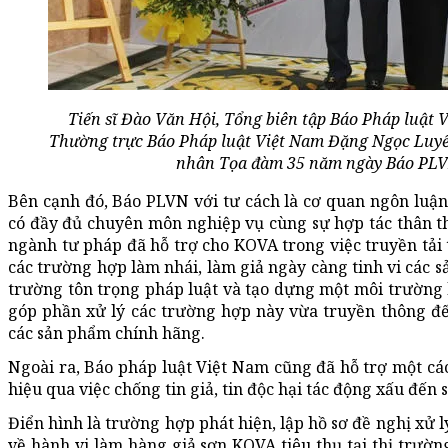
Tiến sĩ Đào Văn Hội, Tổng biên tập Báo Pháp luật 
Thường trực Báo Pháp luật Việt Nam Đặng Ngọc Luy
nhân Tọa đàm 35 năm ngày Báo PLVN 
Bên cạnh đó, Báo PLVN với tư cách là cơ quan ngôn luậ
có đầy đủ chuyên môn nghiệp vụ cùng sự hợp tác thân thi
ngành tư pháp đã hỗ trợ cho KOVA trong việc truyền tải 
các trường hợp làm nhái, làm giả ngày càng tinh vi các
trường tôn trọng pháp luật và tạo dựng một môi trường
góp phần xử lý các trường hợp này vừa truyền thông đ
các sản phẩm chính hãng.
Ngoài ra, Báo pháp luật Việt Nam cũng đã hỗ trợ một cá
hiệu qua việc chống tin giả, tin độc hại tác động xấu đến
Điển hình là trường hợp phát hiện, lập hồ sơ đề nghị xử
về hành vi làm hàng giả sơn KOVA tiêu thụ tại thị trườn